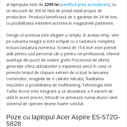
al laptopului este de
2299
lei
(
verifică preț actualizat
), cu
un discount de 300 lei faţă de preţul iniţial propus de
producător. Produsul beneficiază de o garanţie de 24 de luni,
cu posibilitatea extinderii acesteia în magazinele partenere.
Design-ul acestuia este elegant şi simplu, în acelaşi timp, vine
pe culoarea neagră şi este echipat cu o tastatură completă,
inclusiv tastatura numerică. Ecranul de 15.6 inch este potrivit
atât pentru uzul personal cât şi pentru cel profesional, oferind
avantaje din punct de vedere grafic.Procesorul de ultimă
generaţie oferă utilizatorilor o experienţă unică în ceea ce
priveşte timpul de răspuns extrem de scăzut la lansarea
comenzilor, imaginile de o calitate ridicată, fluiditatea
mişcărilor şi posibilitatea de multitasking. Tehnologia Intel
Turbo Boost este integrată şi se dovedeşte a fi extrem de
utilă în acest proces, întrucât se activează numai atunci când
sistemul de operare devine foarte solicitat.
Poze cu laptopul Acer Aspire E5-572G-
5828