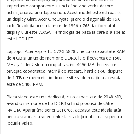
importante componente atunci când vine vorba despre
achiziţionarea unui laptop nou. Acest model este echipat cu
un display Glare Acer CineCrystal şi are o diagonală de 15.6
inch. Rezoluţia acestuia este de 1366 x 768, iar formatul
display-ului este WXGA. Tehnologia de bază la care s-a apelat
este LCD LED.
Laptopul Acer Aspire E5-572G-5828 vine cu o capacitate RAM
de 4 GB şi un tip de memorie DDR3, la o frecvenţă de 1600
MHz şi 1 din 2 sloturi ocupat, având 4096 MB. În ceea ce
priveşte capacitatea internă de stocare, hard disk-ul dispune
de 1 TB de memorie, în timp ce viteza de rotaţie a acestuia
este de 5400 RPM.
Placa video este una dedicată, cu o capacitate de 2048 MB,
având o memorie de tip DDR3 şi fiind produsă de către
NVIDIA. Aparţinând seriei GeForce, aceasta este ideală atât
pentru vizionarea video-urilor la rezoluţii înalte, cât şi pentru
jocurile video.