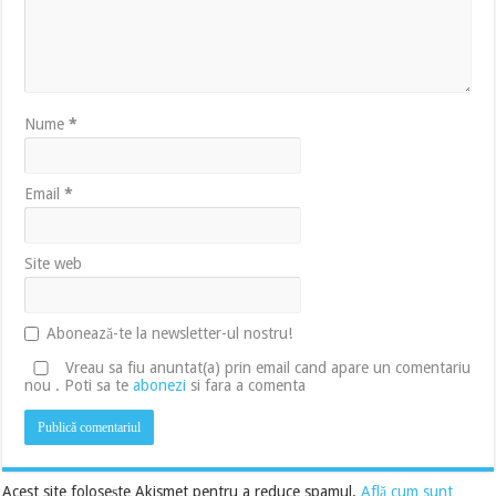
Nume
*
Email
*
Site web
Abonează-te la newsletter-ul nostru!
Vreau sa fiu anuntat(a) prin email cand apare un comentariu
nou . Poti sa te
abonezi
si fara a comenta
Acest site folosește Akismet pentru a reduce spamul.
Află cum sunt