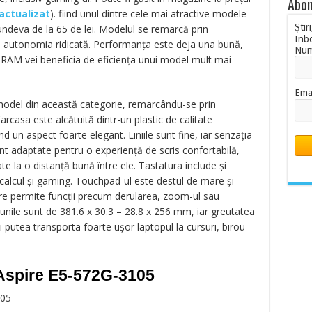
Abon
 actualizat
). fiind unul dintre cele mai atractive modele
Știr
ndeva de la 65 de lei. Modelul se remarcă prin
Inb
și autonomia ridicată. Performanța este deja una bună,
Nu
RAM vei beneficia de eficiența unui model mult mai
Ema
model din această categorie, remarcându-se prin
Carcasa este alcătuită dintr-un plastic de calitate
 un aspect foarte elegant. Liniile sunt fine, iar senzația
nt adaptate pentru o experiență de scris confortabilă,
ate la o distanță bună între ele. Tastatura include și
calcul și gaming. Touchpad-ul este destul de mare și
re permite funcții precum derularea, zoom-ul sau
unile sunt de 381.6 x 30.3 – 28.8 x 256 mm, iar greutatea
i putea transporta foarte ușor laptopul la cursuri, birou
 Aspire E5-572G-3105