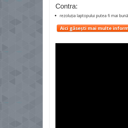
Contra:
rezoluția laptopului putea fi mai bun
Aici găsești mai multe inform