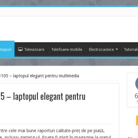
topuri
Televizoare
Telefoane mobile
Electrocasnice
Tutorial
105 – laptopul elegant pentru multimedia
5 – laptopul elegant pentru
6
ntre cele mai bune raporturi calitate-preț de pe piață,
ate, inclusiv gaming-ul. Poate fi găsit în magazine la prețul