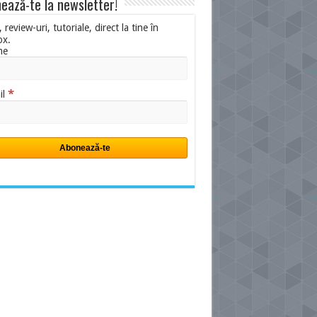
ează-te la newsletter!
i, review-uri, tutoriale, direct la tine în
ox.
me
*
il