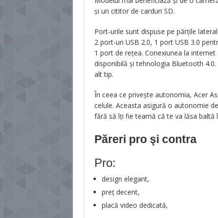
Modelul mai beneficiază și de o cameră
și un cititor de carduri SD.
Port-urile sunt dispuse pe părțile lateral
2 port-uri USB 2.0, 1 port USB 3.0 pent
1 port de rețea. Conexiunea la internet
disponibilă și tehnologia Bluetooth 4.
alt tip.
În ceea ce privește autonomia, Acer As
celule. Aceasta asigură o autonomie de 
fără să îți fie teamă că te va lăsa baltă 
Păreri pro şi contra
Pro:
design elegant,
preț decent,
placă video dedicată,