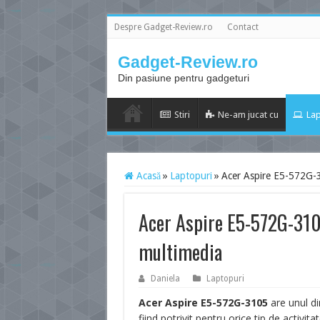
Despre Gadget-Review.ro
Contact
Gadget-Review.ro
Din pasiune pentru gadgeturi
Stiri
Ne-am jucat cu
Lap
Acasă
»
Laptopuri
»
Acer Aspire E5-572G-3
Acer Aspire E5-572G-310
multimedia
Daniela
Laptopuri
Acer Aspire E5-572G-3105
are unul di
fiind potrivit pentru orice tip de activit