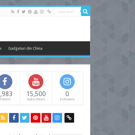
e
Gadgeturi din China
,983
15,500
0
Prieteni
Subscribers
Followers