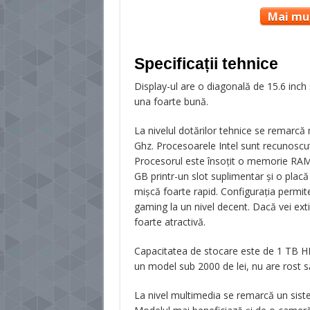
Mai mul
Specificații tehnice
Display-ul are o diagonală de 15.6 inch ș
una foarte bună.
La nivelul dotărilor tehnice se remarcă 
Ghz. Procesoarele Intel sunt recunoscut
Procesorul este însoțit o memorie RAM
GB printr-un slot suplimentar și o pla
mișcă foarte rapid. Configurația permite 
gaming la un nivel decent. Dacă vei ex
foarte atractivă.
Capacitatea de stocare este de 1 TB HD
un model sub 2000 de lei, nu are rost s
La nivel multimedia se remarcă un sist