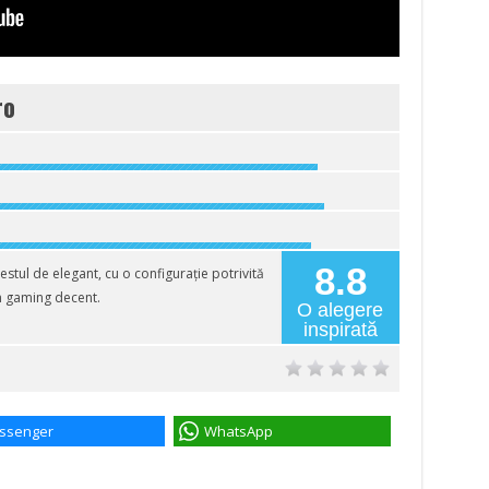
ro
8.8
tul de elegant, cu o configurație potrivită
un gaming decent.
O alegere
inspirată
ssenger
WhatsApp