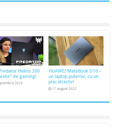
Predator Helios 300
HUAWEI MateBook D16 –
bestie” de gaming!
un laptop puternic, cu un
preț atractiv!
eptembrie 2022
17 august 2022