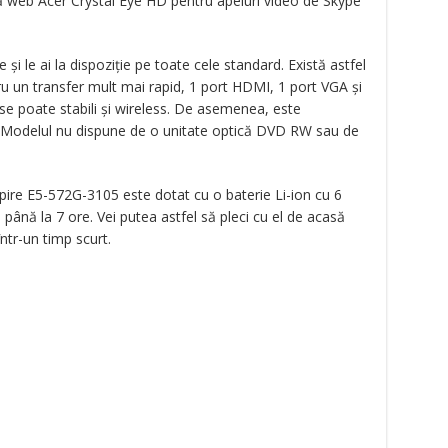
 web Acer Crystal Eye HD pentru apeluri video de Skype
e și le ai la dispoziție pe toate cele standard. Există astfel
ru un transfer mult mai rapid, 1 port HDMI, 1 port VGA și
 se poate stabili și wireless. De asemenea, este
0. Modelul nu dispune de o unitate optică DVD RW sau de
pire E5-572G-3105 este dotat cu o baterie Li-ion cu 6
până la 7 ore. Vei putea astfel să pleci cu el de acasă
într-un timp scurt.