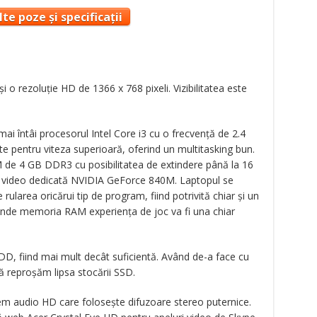
te poze și specificații
i o rezoluție HD de 1366 x 768 pixeli. Vizibilitatea este
mai întâi procesorul Intel Core i3 cu o frecvență de 2.4
e pentru viteza superioară, oferind un multitasking bun.
 de 4 GB DDR3 cu posibilitatea de extindere până la 16
că video dedicată NVIDIA GeForce 840M. Laptopul se
rularea oricărui tip de program, fiind potrivită chiar și un
tinde memoria RAM experiența de joc va fi una chiar
D, fiind mai mult decât suficientă. Având de-a face cu
ă reproșăm lipsa stocării SSD.
em audio HD care folosește difuzoare stereo puternice.