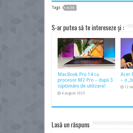
Tags
ACER
S-ar putea să te intereseze și :
MacBook Pro 14 cu
Acer 
procesor M2 Pro – după 3
– o „
săptămâni de utilizare!
12 s
4 august 2023
Lasă un răspuns