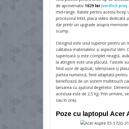
de aproximativ
1829
lei
(
verifică preț
mid-range. Ratele pentru acesta încep u
procesorul Intel, placa video dedicată 
dar printr-un upgrade asupra memoriei 
scump.
Designul este unul superior pentru un 
calitatea materialelor și aspectul slim. 
superioară și este complet neagră, având
la atingere este una plăcută. Tastele su
fiind ușor de apăsat, silențioase și plas
partea numerică, fiind adaptată pentru 
beneficiază de un sistem multitouch ca
lansarea cu ajutorul degetelor. Dimensi
acestuia este de 2.5 kg. Prin urmare, ve
sau în oraș.
Poze cu laptopul Acer