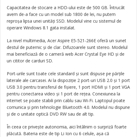
Capacitatea de stocare a HDD-ului este de 500 GB. Întrucât
avem de-a face cu un model sub 1800 de lei, nu putem
reproșa lipsa unei unități SSD. Modelul vine cu sistemul de
operare Windows 8.1 gata instalat.
La nivel multimedia, Acer Aspire E5-521-266E oferă un sunet
destul de puternic și de clar. Difuzoarele sunt stereo. Modelul
mai beneficiază de o cameră web Acer Crystal Eye HD și de
un cititor de carduri SD.
Port-urile sunt toate cele standard și sunt dispuse pe părțile
laterale ale carcasei. Ai la dispoziție 2 port-uri USB 2.0 și 1 port
USB 3.0 pentru transferul de fișiere, 1 port HDMI și 1 port VGA
pentru conectarea video și 1 port de rețea. Conexiunea la
internet se poate stabili prin cablu sau Wi-Fi. Laptopul poate
comunica și prin tehnologie Bluetooth 4.0. Modelul nu dispune
și de o unitate optică DVD RW sau de alt tip.
În ceea ce privește autonomia, aici întâlnim o surpriză foarte
plăcută. Bateria este de tip Li Ion cu 6 celule, așa că