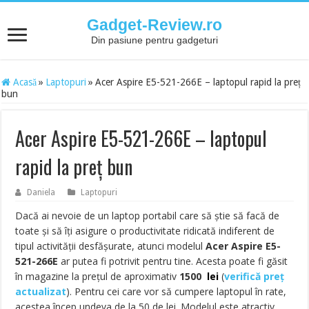
Gadget-Review.ro
Din pasiune pentru gadgeturi
Acasă
»
Laptopuri
»
Acer Aspire E5-521-266E – laptopul rapid la preț
bun
Acer Aspire E5-521-266E – laptopul
rapid la preț bun
Daniela
Laptopuri
Dacă ai nevoie de un laptop portabil care să știe să facă de
toate și să îți asigure o productivitate ridicată indiferent de
tipul activității desfășurate, atunci modelul
Acer Aspire E5-
521-266E
ar putea fi potrivit pentru tine. Acesta poate fi găsit
în magazine la prețul de aproximativ
1500
lei
(
verifică preț
actualizat
). Pentru cei care vor să cumpere laptopul în rate,
acestea încep undeva de la 50 de lei. Modelul este atractiv