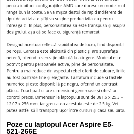
pentru iubitorii configurațiilor AMD care doresc un model mid-
range bun la toate. Se va mișca destul de rapid indiferent de
tipul de activitate și îți va susține productivitatea pentru
întreaga zi. În plus, personalitatea sa este transpusă și asupra
designului, așa că se face cu siguranță remarcat.
Designul acestuia reflectă rapiditatea de lucru, fiind disponibil
pe roșu. Carcasa este alcătuită din plastic și are suprafața
netedă, oferind o senzație plăcută la atingere. Modelul este
potrivit pentru persoanele active, pline de personalitate.
Pentru a mai reduce din aspectul rebel oferit de culoare, liniile
au fost păstrate fine și elegante. Tastatura include și tastele
numerice și este disponibilă pe negru, oferind un contrast
plăcut. Touchpad-ul are dimensiuni generoase și oferă un
control precis. Dimensiunile laptopului sunt de 381.6 x 25.3 –
12.07 x 256 mm, iar greutatea acestuia este de 2.5 kg. Vei
putea astfel să îl transporți ușor între cursuri și casă sau birou.
Poze cu laptopul Acer Aspire E5-
521-266E