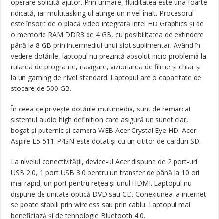
operare solicită ajutor. Prin urmare, fluiditatea este una foarte
ridicată, iar multitasking-ul atinge un nivel înalt. Procesorul
este însoțit de o placă video integrată Intel HD Graphics și de
o memorie RAM DDR3 de 4 GB, cu posibilitatea de extindere
până la 8 GB prin intermediul unui slot suplimentar. Având în
vedere dotările, laptopul nu prezintă absolut nicio problemă la
rularea de programe, navigare, vizionarea de filme și chiar și
la un gaming de nivel standard. Laptopul are o capacitate de
stocare de 500 GB.
În ceea ce privește dotările multimedia, sunt de remarcat
sistemul audio high definition care asigură un sunet clar,
bogat și puternic și camera WEB Acer Crystal Eye HD. Acer
Aspire E5-511-P4SN este dotat și cu un cititor de carduri SD.
La nivelul conectivității, device-ul Acer dispune de 2 port-uri
USB 2.0, 1 port USB 3.0 pentru un transfer de până la 10 ori
mai rapid, un port pentru rețea și unul HDMI. Laptopul nu
dispune de unitate optică DVD sau CD. Conexiunea la internet
se poate stabili prin wireless sau prin cablu. Laptopul mai
beneficiază și de tehnologie Bluetooth 4.0.