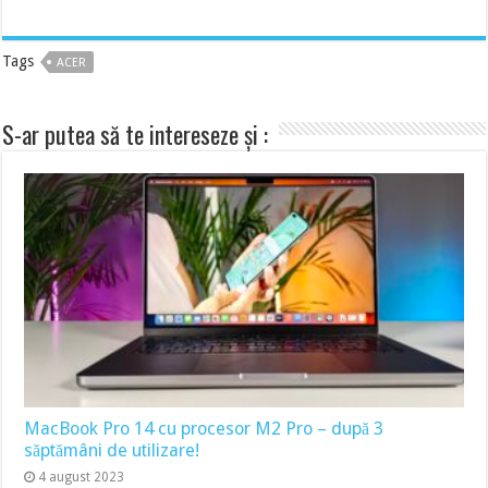
Tags
ACER
S-ar putea să te intereseze și :
MacBook Pro 14 cu procesor M2 Pro – după 3
săptămâni de utilizare!
4 august 2023