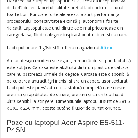
Dacă vrei să cumperi laptopul în rate, acestea încep undeva
de la 42 de lei. Raportul calitate-preț al laptopului este unul
foarte bun. Punctele forte ale acestuia sunt performanța
procesorului, conectivitatea extinsă și autonomia foarte
ridicată. Laptopul este unul dintre cele mai prietenoase din
categoria sa, fiind o alegere inspirată pentru tineri și nu numai.
Laptopul poate fi găsit și în oferta magazinului
Altex.
Are un design modern și elegant, remarcându-se prin faptul că
este subțire. Carcasa este alcătuită dintr-un plastic de calitate
care nu păstrează urmele de degete. Carcasa este disponibilă
pe culoarea antracit (gri închis) și are un aspect ușor texturat.
Laptopul este prevăzut cu o tastatură completă care crește
precizia și rapiditatea de scriere, precum și cu un touchpad
ultra sensibil la atingere. Dimensiunile laptopului sunt de 381.6
x 30.3 x 256 mm, acesta putând fi ușor de purtat oriunde.
Poze cu laptopul Acer Aspire E5-511-
P4SN