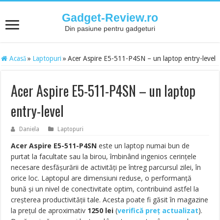
Gadget-Review.ro
Din pasiune pentru gadgeturi
Acasă
»
Laptopuri
»
Acer Aspire E5-511-P4SN – un laptop entry-level
Acer Aspire E5-511-P4SN – un laptop
entry-level
Daniela
Laptopuri
Acer Aspire E5-511-P4SN
este un laptop numai bun de
purtat la facultate sau la birou, îmbinând ingenios cerințele
necesare desfășurării de activități pe întreg parcursul zilei, în
orice loc. Laptopul are dimensiuni reduse, o performanță
bună și un nivel de conectivitate optim, contribuind astfel la
creșterea productivității tale. Acesta poate fi găsit în magazine
la prețul de aproximativ
1250
lei
(
verifică preț actualizat
).