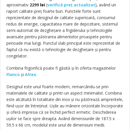
aproximativ
2299
lei
(
verifică preț actualizat
), având un
raport calitate-preț foarte bun. Punctele forte sunt
reprezentate de designul de calitate superioară, consumul
redus de energie, capacitatea mare de depozitare, sistemul
semi-automat de dezghețare a frigiderului și tehnologiile
avansate pentru păstrarea alimentelor proaspete pentru
perioade mai lungi. Punctul slab principal este reprezentat de
faptul că nu există o tehnologie de dezghețare și pentru
congelator.
Combina frigorifică poate fi găsită și în oferta magazinelor
Flanco
și
Altex.
Designul este unul foarte modern, remarcându-se prin
materialele de calitate și printr-un aspect minimalist. Combina
este alcătuită în totalitate din inox și nu păstrează amprentele,
fiind ușor de întreținut. Ușile au mânere orizontale încorporate
și oferă impresia că se închid perfect ermetic. Deschiderea
ușilor se face spre dreapta. Având dimensiunile de 187.5 x
59.5 x 66 cm, modelul este unul de dimensiuni medii.