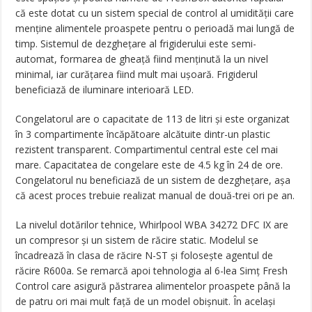
că este dotat cu un sistem special de control al umidității care
menține alimentele proaspete pentru o perioadă mai lungă de
timp. Sistemul de dezghețare al frigiderului este semi-
automat, formarea de gheață fiind menținută la un nivel
minimal, iar curățarea fiind mult mai ușoară. Frigiderul
beneficiază de iluminare interioară LED.
Congelatorul are o capacitate de 113 de litri și este organizat
în 3 compartimente încăpătoare alcătuite dintr-un plastic
rezistent transparent. Compartimentul central este cel mai
mare. Capacitatea de congelare este de 4.5 kg în 24 de ore.
Congelatorul nu beneficiază de un sistem de dezghețare, așa
că acest proces trebuie realizat manual de două-trei ori pe an.
La nivelul dotărilor tehnice, Whirlpool WBA 34272 DFC IX are
un compresor și un sistem de răcire static. Modelul se
încadrează în clasa de răcire N-ST și folosește agentul de
răcire R600a. Se remarcă apoi tehnologia al 6-lea Simț Fresh
Control care asigură păstrarea alimentelor proaspete până la
de patru ori mai mult față de un model obișnuit. În același