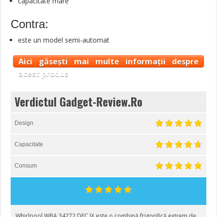
capacitate mare
Contra:
este un model semi-automat
Aici găsești mai multe informații despre
acest produs
Verdictul Gadget-Review.Ro
Design
Capacitate
Consum
Whirlpool WBA 34272 DFC IX este o combină frigorifică extrem de