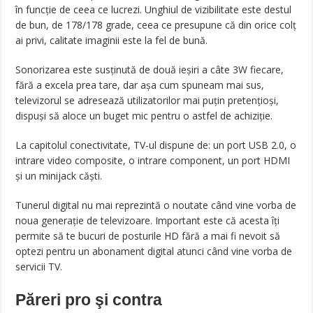
în funcție de ceea ce lucrezi. Unghiul de vizibilitate este destul
de bun, de 178/178 grade, ceea ce presupune că din orice colț
ai privi, calitate imaginii este la fel de bună.
Sonorizarea este susținută de două ieșiri a câte 3W fiecare,
fără a excela prea tare, dar așa cum spuneam mai sus,
televizorul se adresează utilizatorilor mai puțin pretențioși,
dispuși să aloce un buget mic pentru o astfel de achiziție.
La capitolul conectivitate, TV-ul dispune de: un port USB 2.0, o
intrare video composite, o intrare component, un port HDMI
și un minijack căști.
Tunerul digital nu mai reprezintă o noutate când vine vorba de
noua generație de televizoare. Important este că acesta îți
permite să te bucuri de posturile HD fără a mai fi nevoit să
optezi pentru un abonament digital atunci când vine vorba de
servicii TV.
Păreri pro şi contra