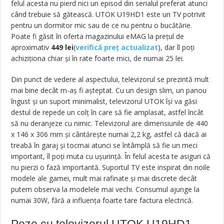
felul acesta nu pierd nici un episod din serialul preferat atunci
când trebuie să gătească. UTOK U19HD1 este un TV potrivit
pentru un dormitor mic sau de ce nu pentru o bucătărie.
Poate fi găsit în oferta magazinului eMAG la prețul de
aproximativ
449
lei
(
verifică preț actualizat
), dar îl poți
achiziționa chiar și în rate foarte mici, de numai 25 lei.
Din punct de vedere al aspectului, televizorul se prezintă mult
mai bine decât m-aș fi așteptat. Cu un design slim, un panou
îngust și un suport minimalist, televizorul UTOK își va găsi
destul de repede un colț în care să fie amplasat, astfel încât
să nu deranjeze cu nimic. Televizorul are dimensiunile de 440
x 146 x 306 mm și cântărește numai 2,2 kg, astfel că dacă ai
treabă în garaj și tocmai atunci se întâmplă să fie un meci
important, îl poți muta cu ușurință. În felul acesta te asiguri că
nu pierzi o fază importantă. Suportul TV este inspirat din noile
modele ale gamei, mult mai rafinate și mai discrete decât
putem observa la modelele mai vechi. Consumul ajunge la
numai 30W, fără a influența foarte tare factura electrică.