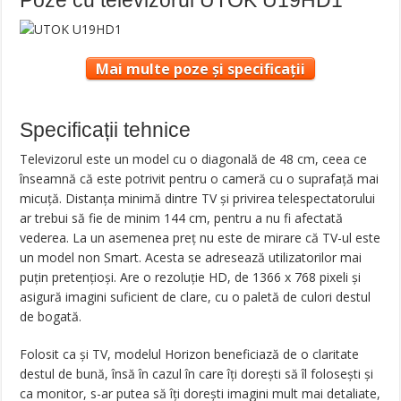
Poze cu televizorul UTOK U19HD1
Mai multe poze și specificații
Specificații tehnice
Televizorul este un model cu o diagonală de 48 cm, ceea ce
înseamnă că este potrivit pentru o cameră cu o suprafață mai
micuță. Distanța minimă dintre TV și privirea telespectatorului
ar trebui să fie de minim 144 cm, pentru a nu fi afectată
vederea. La un asemenea preț nu este de mirare că TV-ul este
un model non Smart. Acesta se adresează utilizatorilor mai
puțin pretențioși. Are o rezoluție HD, de 1366 x 768 pixeli și
asigură imagini suficient de clare, cu o paletă de culori destul
de bogată.
Folosit ca și TV, modelul Horizon beneficiază de o claritate
destul de bună, însă în cazul în care îți dorești să îl folosești și
ca monitor, s-ar putea să îți dorești imagini mult mai detaliate,