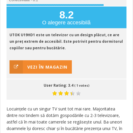
Conectivitate - 8.1
8.2
O alegere accesibilă
UTOK U19HD1 este un televizor cu un design plăcut, ce are
un preț extrem de accesibil. Este potrivit pentru dormitorul
copiilor sau pentru bucătărie.
VEZI ÎN MAGAZIN
User Rating:
3.4
(
1
votes)
Locuințele cu un singur TV sunt tot mai rare. Majoritatea
dintre noi tindem să dotăm gospodăriile cu 2-3 televizoare,
astfel că în mai toate camerele se regăsește unul. Ba uneori
doamnele își doresc chiar și în bucătărie prezența unui TV, în