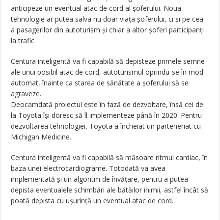
anticipeze un eventual atac de cord al șoferului. Noua
tehnologie ar putea salva nu doar viața șoferului, ci și pe cea
a pasagerilor din autoturism și chiar a altor șoferi participanți
la trafic.
Centura inteligentă va fi capabilă să depisteze primele semne
ale unui posibil atac de cord, autoturismul oprindu-se în mod
automat, înainte ca starea de sănătate a șoferului să se
agraveze.
Deocamdată proiectul este în fază de dezvoltare, însă cei de
la Toyota își doresc să îl implementeze până în 2020. Pentru
dezvoltarea tehnologiei, Toyota a încheiat un parteneriat cu
Michigan Medicine.
Centura inteligentă va fi capabilă să măsoare ritmul cardiac, în
baza unei electrocardiograme. Totodată va avea
implementată și un algoritm de învățare, pentru a putea
depista eventualele schimbări ale bătăilor inimii, astfel încât să
poată depista cu ușurință un eventual atac de cord.