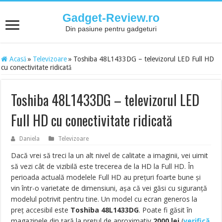
Gadget-Review.ro
Din pasiune pentru gadgeturi
Acasă
»
Televizoare
»
Toshiba 48L1433DG – televizorul LED Full HD
cu conectivitate ridicată
Toshiba 48L1433DG – televizorul LED
Full HD cu conectivitate ridicată
Daniela
Televizoare
Dacă vrei să treci la un alt nivel de calitate a imaginii, vei uimit
să vezi cât de vizibilă este trecerea de la HD la Full HD. În
perioada actuală modelele Full HD au prețuri foarte bune și
vin într-o varietate de dimensiuni, așa că vei găsi cu siguranță
modelul potrivit pentru tine. Un model cu ecran generos la
preț accesibil este
Toshiba 48L1433DG
. Poate fi găsit în
magazinele din țară la prețul de aproximativ
2000
lei
(
verifică