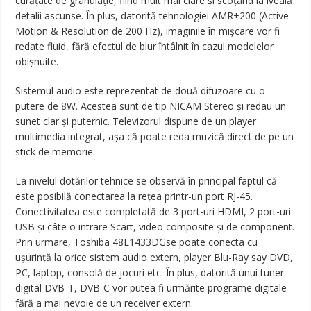
curățate de granulație, fiind mult mai clare și scoțând la iveală
detalii ascunse. În plus, datorită tehnologiei AMR+200 (Active
Motion & Resolution de 200 Hz), imaginile în mișcare vor fi
redate fluid, fără efectul de blur întâlnit în cazul modelelor
obișnuite.
Sistemul audio este reprezentat de două difuzoare cu o
putere de 8W. Acestea sunt de tip NICAM Stereo și redau un
sunet clar și puternic. Televizorul dispune de un player
multimedia integrat, așa că poate reda muzică direct de pe un
stick de memorie.
La nivelul dotărilor tehnice se observă în principal faptul că
este posibilă conectarea la rețea printr-un port RJ-45.
Conectivitatea este completată de 3 port-uri HDMI, 2 port-uri
USB și câte o intrare Scart, video composite și de component.
Prin urmare, Toshiba 48L1433DGse poate conecta cu
ușurință la orice sistem audio extern, player Blu-Ray say DVD,
PC, laptop, consolă de jocuri etc. În plus, datorită unui tuner
digital DVB-T, DVB-C vor putea fi urmărite programe digitale
fără a mai nevoie de un receiver extern.