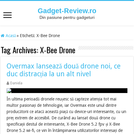
Gadget-Review.ro
Din pasiune pentru gadgeturi
Acasă
»
Etichetă:
X-Bee Drone
Tag Archives:
X-Bee Drone
Overmax lansează două drone noi, ce
duc distracția la un alt nivel
Daniela
În ultima perioadă dronele reușesc să capteze atenția tot mai
multor pasionați de tehnologie, iar Overmax este unul dintre
producătorii ce atacă această piață cu device-uri interesante, cu un
preț extrem de accesibil. De curând au lansat două drone cu
specificații destul de interesante, X-Bee Drone 5.2 fpv și X-Bee
Drone 5.2 wi-fi, ce vin în întâmpinarea utilizatorilor interesați de