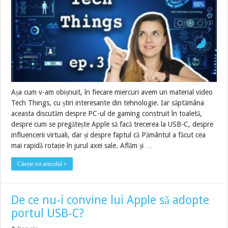
Așa cum v-am obișnuit, în fiecare miercuri avem un material video
Tech Things, cu știri interesante din tehnologie. Iar săptămâna
aceasta discutăm despre PC-ul de gaming construit în toaletă,
despre cum se pregătește Apple să facă trecerea la USB-C, despre
influencerii virtuali, dar și despre faptul că Pământul a făcut cea
mai rapidă rotație în jurul axei sale. Aflăm și …
Citește tot articolul »
De ce nu-i convine lui Apple să adopte
portul USB-C?