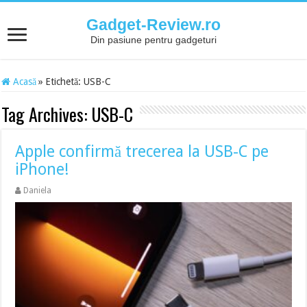
Gadget-Review.ro
Din pasiune pentru gadgeturi
Acasă
»
Etichetă:
USB-C
Tag Archives:
USB-C
Apple confirmă trecerea la USB-C pe
iPhone!
Daniela