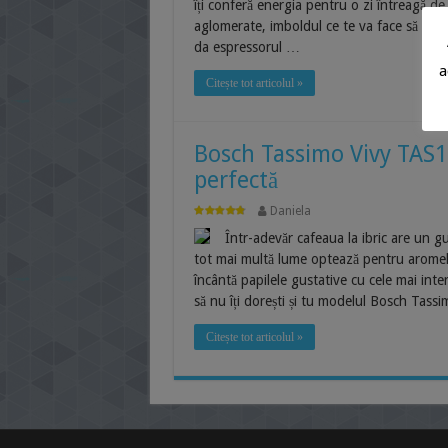
îți conferă energia pentru o zi întreagă de 
aglomerate, imboldul ce te va face să fii co
da espressorul …
a
Citește tot articolul »
Bosch Tassimo Vivy TAS12
perfectă
Daniela
Într-adevăr cafeaua la ibric are un g
tot mai multă lume optează pentru aromel
încântă papilele gustative cu cele mai in
să nu îți dorești și tu modelul Bosch Tas
Citește tot articolul »