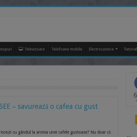
ptopuri
Televizoare
Telefoane mobile
Electrocasnice
Tutoria
6
E – savurează o cafea cu gust
 trezești cu gândul la aroma unei cafele gustoase? Nu doar că