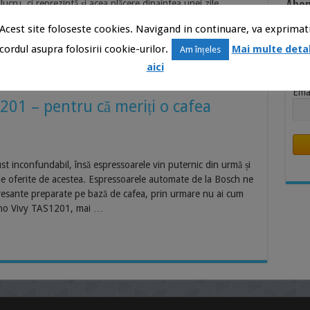
Abon
lucru, ci reprezintă și acea plăcere dinaintea unei zile
ncentrat și atent în tot ceea ce faci. Iar acest imbold ți-l va
Știr
Acest site foloseste cookies. Navigand in continuare, va exprimat
Inb
cordul asupra folosirii cookie-urilor.
Mai multe detal
Am înțeles
Nu
aici
Ema
01 – pentru că meriți o cafea
ust inconfundabil, însă espressoarele vin puternic din urmă și
e oferite de acestea. Espressoarele automate de la Bosch ne
teresante preparate pe bază de cafea, prin urmare nu ai cum
simo Vivy TAS1201, mai …