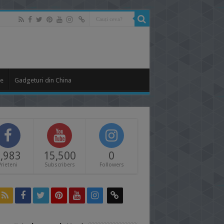
le
Gadgeturi din China
,983
15,500
0
Prieteni
Subscribers
Followers