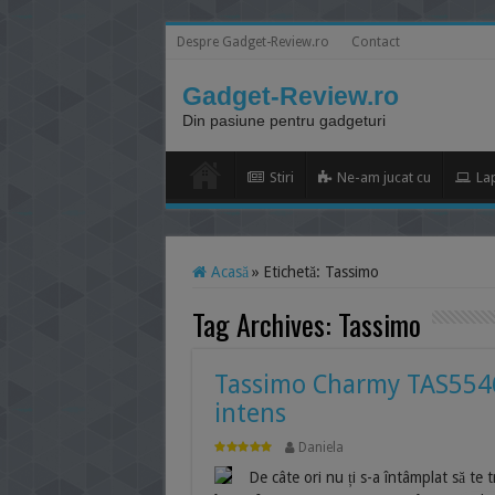
Despre Gadget-Review.ro
Contact
Gadget-Review.ro
Din pasiune pentru gadgeturi
Stiri
Ne-am jucat cu
La
Acasă
»
Etichetă:
Tassimo
Tag Archives:
Tassimo
Tassimo Charmy TAS5546E
intens
Daniela
De câte ori nu ți s-a întâmplat să te