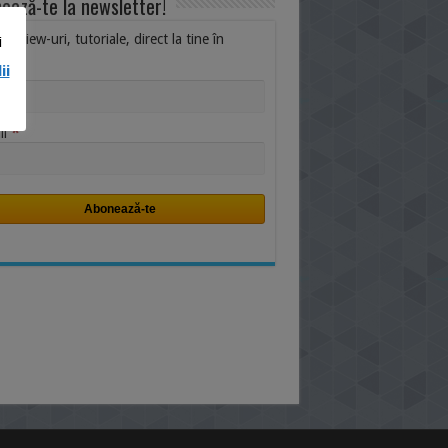
ează-te la newsletter!
i, review-uri, tutoriale, direct la tine în
i
ox.
ii
me
*
il