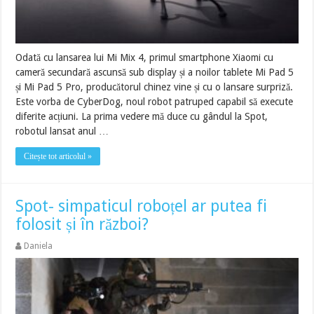
Odată cu lansarea lui Mi Mix 4, primul smartphone Xiaomi cu
cameră secundară ascunsă sub display și a noilor tablete Mi Pad 5
și Mi Pad 5 Pro, producătorul chinez vine și cu o lansare surpriză.
Este vorba de CyberDog, noul robot patruped capabil să execute
diferite acțiuni. La prima vedere mă duce cu gândul la Spot,
robotul lansat anul …
Citește tot articolul »
Spot- simpaticul roboțel ar putea fi
folosit și în război?
Daniela