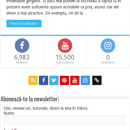
inflamațiile gingiilor. Și dacă mai punem la socoteală și faptul că în
prezent avem suficiente opțiuni accesibile ca preț, atunci clar ele
devin și mai atractive. De exemplu, cei de la …
Citește tot articolul »
6,983
15,500
0
Prieteni
Subscribers
Followers
Abonează-te la newsletter!
Știri, review-uri, tutoriale, direct la tine în Inbox.
Nume