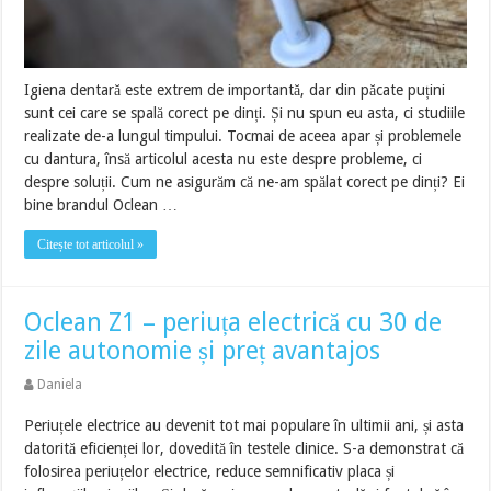
Igiena dentară este extrem de importantă, dar din păcate puțini
sunt cei care se spală corect pe dinți. Și nu spun eu asta, ci studiile
realizate de-a lungul timpului. Tocmai de aceea apar și problemele
cu dantura, însă articolul acesta nu este despre probleme, ci
despre soluții. Cum ne asigurăm că ne-am spălat corect pe dinți? Ei
bine brandul Oclean …
Citește tot articolul »
Oclean Z1 – periuța electrică cu 30 de
zile autonomie și preț avantajos
Daniela
Periuțele electrice au devenit tot mai populare în ultimii ani, și asta
datorită eficienței lor, dovedită în testele clinice. S-a demonstrat că
folosirea periuțelor electrice, reduce semnificativ placa și