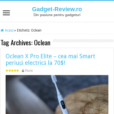
Gadget-Review.ro
Din pasiune pentru gadgeturi
Acasă
»
Etichetă:
Oclean
Tag Archives:
Oclean
Oclean X Pro Elite – cea mai Smart
periuță electrică la 70$!
Florin