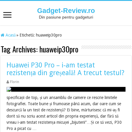
Gadget-Review.ro
Din pasiune pentru gadgeturi
Acasă
»
Etichetă:
huaweip30pro
Tag Archives:
huaweip30pro
Huawei P30 Pro – i-am testat
rezistența din greșeală! A trecut testul?
Florin
specificații de top, și un ansamblu de camere ce rescrie limitele
fotografiei. Toate bune și frumoase până acum, dar oare cum se
descurcă la un test de rezistență? Ei bine, mărturisesc că mi-aș fi
dorit să nu scriu acest articol din propria experiență, dar fără să
vreau i-am testat rezistența micuței „bijuterii”…Și ce să vezi, P30
Pro a picat cu …