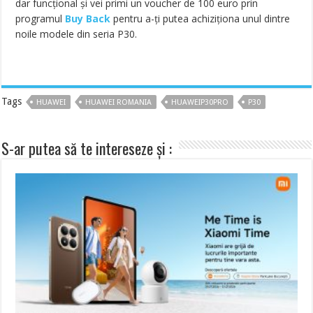
dar funcțional și vei primi un voucher de 100 euro prin
programul
Buy Back
pentru a-ți putea achiziționa unul dintre
noile modele din seria P30.
Tags
HUAWEI
HUAWEI ROMANIA
HUAWEIP30PRO
P30
S-ar putea să te intereseze și :