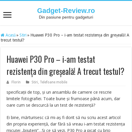
Gadget-Review.ro
Din pasiune pentru gadgeturi
Acasă
»
Stiri
»
Huawei P30 Pro – i-am testat rezistența din greșeală! A
trecut testul?
Huawei P30 Pro – i-am testat
rezistența din greșeală! A trecut testul?
Florin
Stiri
,
Telefoane mobile
specificații de top, și un ansamblu de camere ce rescrie
limitele fotografiei. Toate bune și frumoase până acum, dar
oare cum se descurcă la un test de rezistență?
Ei bine, mărturisesc că mi-aș fi dorit să nu scriu acest articol
din propria experiență, dar fără să vreau i-am testat rezistența
micuței „bijuterii”…Și ce să vezi, P30 Pro a picat cu brio