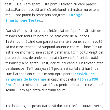
testul…Da, l-am spart…Este primul telefon cu care pățesc
asta…Partea nasoală ar fi că telefonul nici măcar nu este al
meu. Este primit în teste prin programul
Orange
Smartphone Tester
…
Dar să vă povestesc ce s-a întâmplat de fapt. Pe cât este de
frumos telefonul chinezilor, pe atât este de alunecos.
Testându-l, făcând comparații cu alte telefoane, sunt nevoită
să mă mișc repede, să surprind anumite cadre. Ei bine într-un
astfel de moment mi-a scăpat din mână, fix în colțul drept din
partea de sus, de unde au plecat câteva crăpături de toată
frumusețea pe spate…Trist, dar atunci când ai un telefon atât
de alunecos, Te încurajez să îl protejezi cu folie și husă, de
cum l-ai scos din cutie. Fie poți opta pentru
serviciul de
asigurare de la Orange
în cazul modelelor
P30 sau P30
Pro.
Pentru mine este cam târziu pentru oricare din cele două
soluții…Cam așa arată telefonul acum…
Tot la Orange ai posibilitatea să duci un telefon Huawei vechi,