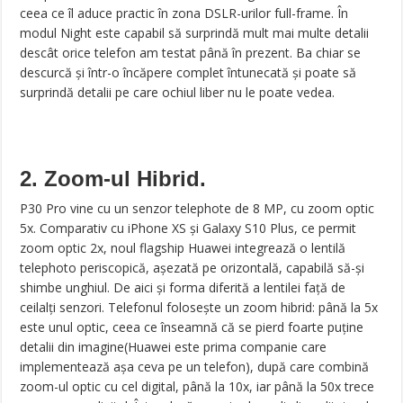
ceea ce îl aduce practic în zona DSLR-urilor full-frame. În
modul Night este capabil să surprindă mult mai multe detalii
descât orice telefon am testat până în prezent. Ba chiar se
descurcă și într-o încăpere complet întunecată și poate să
surprindă detalii pe care ochiul liber nu le poate vedea.
2. Zoom-ul Hibrid.
P30 Pro vine cu un senzor telephote de 8 MP, cu zoom optic
5x. Comparativ cu iPhone XS și Galaxy S10 Plus, ce permit
zoom optic 2x, noul flagship Huawei integrează o lentilă
telephoto periscopică, așezată pe orizontală, capabilă să-și
shimbe unghiul. De aici și forma diferită a lentilei față de
ceilalți senzori. Telefonul folosește un zoom hibrid: până la 5x
este unul optic, ceea ce înseamnă că se pierd foarte puține
detalii din imagine(Huawei este prima companie care
implementează așa ceva pe un telefon), după care combină
zoom-ul optic cu cel digital, până la 10x, iar până la 50x trece