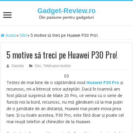
Gadget-Review.ro
Din pasiune pentru gadgeturi
Acasă
»
Stiri
»
5 motive să treci pe Huawei P30 Pro!
5 motive să treci pe Huawei P30 Pro!
Daniela
Stiri
,
Telefoane mobile
03
Testez de mai bine de o săptămână noul
Huawei P30 Pro
și
recunosc, mi-a întrecut orice așteptări. Dacă în toamnă am
fost plăcut surprinsă de Mate 20 Pro, ce venea cu o serie de
funcții noi la bord, recunosc, nu mă gândeam că la mai puțin
de o jumătate de an distanță, Huawei mai poate inova prea
tare. Și cu toate acestea, P30 Pro, este fără doar și poate cel
mai reușit telefon al chinezilor de la Huawei.