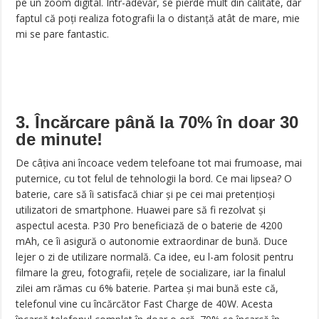
pe un zoom digital. Într-adevăr, se pierde mult din calitate, dar
faptul că poți realiza fotografii la o distanță atât de mare, mie
mi se pare fantastic.
3. Încărcare până la 70% în doar 30
de minute!
De câțiva ani încoace vedem telefoane tot mai frumoase, mai
puternice, cu tot felul de tehnologii la bord. Ce mai lipsea? O
baterie, care să îi satisfacă chiar și pe cei mai pretențioși
utilizatori de smartphone. Huawei pare să fi rezolvat și
aspectul acesta. P30 Pro beneficiază de o baterie de 4200
mAh, ce îi asigură o autonomie extraordinar de bună. Duce
lejer o zi de utilizare normală. Ca idee, eu l-am folosit pentru
filmare la greu, fotografii, rețele de socializare, iar la finalul
zilei am rămas cu 6% baterie. Partea și mai bună este că,
telefonul vine cu încărcător Fast Charge de 40W. Acesta