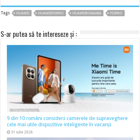
Tags
HUAWEI
HUAWEIP30PRO
HUAWEIROMANIA
P30PRO
S-ar putea să te intereseze și :
9 din 10 români consideră camerele de supraveghere
cele mai utile dispozitive inteligente în vacanță
31 iulie 2026