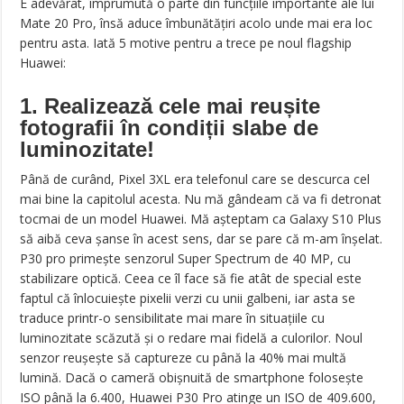
E adevărat, împrumută o parte din funcțiile importante ale lui
Mate 20 Pro, însă aduce îmbunătățiri acolo unde mai era loc
pentru asta. Iată 5 motive pentru a trece pe noul flagship
Huawei:
1. Realizează cele mai reușite
fotografii în condiții slabe de
luminozitate!
Până de curând, Pixel 3XL era telefonul care se descurca cel
mai bine la capitolul acesta. Nu mă gândeam că va fi detronat
tocmai de un model Huawei. Mă așteptam ca Galaxy S10 Plus
să aibă ceva șanse în acest sens, dar se pare că m-am înșelat.
P30 pro primește senzorul Super Spectrum de 40 MP, cu
stabilizare optică. Ceea ce îl face să fie atât de special este
faptul că înlocuiește pixelii verzi cu unii galbeni, iar asta se
traduce printr-o sensibilitate mai mare în situațiile cu
luminozitate scăzută și o redare mai fidelă a culorilor. Noul
senzor reușește să captureze cu până la 40% mai multă
lumină. Dacă o cameră obișnuită de smartphone folosește
ISO până la 6.400, Huawei P30 Pro atinge un ISO de 409.600,