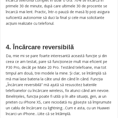
încarcă telefonul complet în doar o oră. 70% se încarcă în
primele 30 de minute, după care ultimele 30 de procente se
încarcă mai lent. Practic, într-o pauză de masă îți poți asigura
suficientă autonomie să duci la final și cele mai solicitante
acțiuni realizate cu telefonul.
4. Încărcare reversibilă
Da, mie mi se pare foarte interesantă această funcție și din
ceea ce am testat, pare să funcționeze mult mai eficient pe
P30 Pro, decât pe Mate 20 Pro. Testând telefoane, mai tot
timpul am două, trei modele la mine. Și clar, se întâmplă să
mă mai lase bateria la câte unul din când în când. Funcția
„Încărcare reversibilă” mă ajută să resuscitez bateriile
telefoanelor cu încărcare wireless, fix atunci când am nevoie.
Bineînțeles, funcția poate fi utilă și în alte situații, gen, ai un
prieten cu iPhone XS, care niciodată nu găsește să împrumute
un cablu de încărcare cu lightning…Cum e asta, cu un Huawei
încarci un iPhone…Uite că se întâmplă.