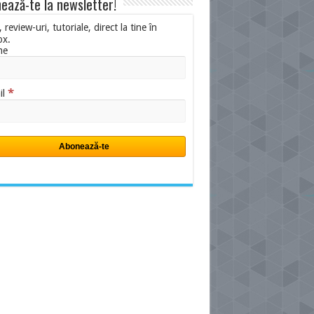
ează-te la newsletter!
i, review-uri, tutoriale, direct la tine în
ox.
me
*
il