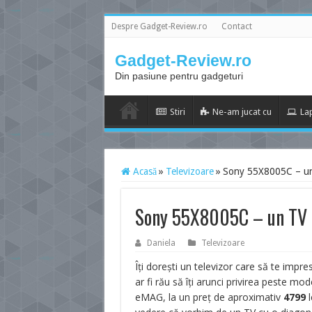
Despre Gadget-Review.ro
Contact
Gadget-Review.ro
Din pasiune pentru gadgeturi
Stiri
Ne-am jucat cu
La
Acasă
»
Televizoare
»
Sony 55X8005C – un 
Sony 55X8005C – un TV 4
Daniela
Televizoare
Îți dorești un televizor care să te impr
ar fi rău să îți arunci privirea peste mod
eMAG, la un preț de aproximativ
4799
l