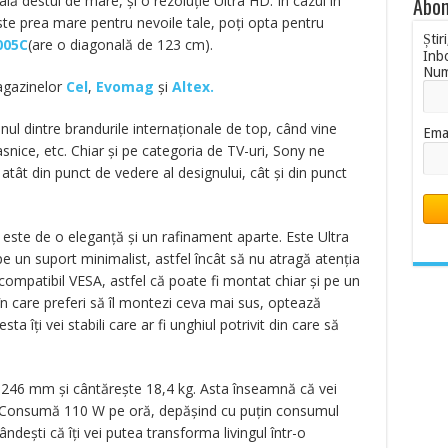
ă destul de mare, și o rezoluție Ultra HD. În cazul în
Abon
ste prea mare pentru nevoile tale, poți opta pentru
Știr
005C
(are o diagonală de 123 cm).
Inb
Nu
magazinelor
Cel
,
Evomag
și
Altex.
nul dintre brandurile internaționale de top, când vine
Ema
snice, etc. Chiar și pe categoria de TV-uri, Sony ne
tât din punct de vedere al designului, cât și din punct
l este de o eleganță și un rafinament aparte. Este Ultra
pe un suport minimalist, astfel încât să nu atragă atenția
compatibil VESA, astfel că poate fi montat chiar și pe un
în care preferi să îl montezi ceva mai sus, optează
sta îți vei stabili care ar fi unghiul potrivit din care să
 246 mm și cântărește 18,4 kg. Asta înseamnă că vei
. Consumă 110 W pe oră, depășind cu puțin consumul
ndești că îți vei putea transforma livingul într-o