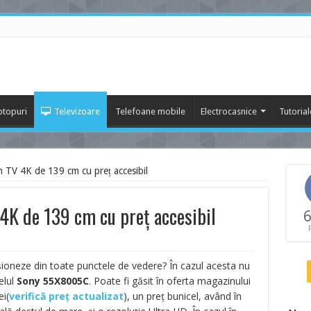
ptopuri
Televizoare
Telefoane mobile
Electrocasnice
Tutorial
TV 4K de 139 cm cu preț accesibil
K de 139 cm cu preț accesibil
6
esioneze din toate punctele de vedere? În cazul acesta nu
elul
Sony 55X8005C
. Poate fi găsit în oferta magazinului
ei(
verifică preț actualizat
)
, un preț bunicel, având în