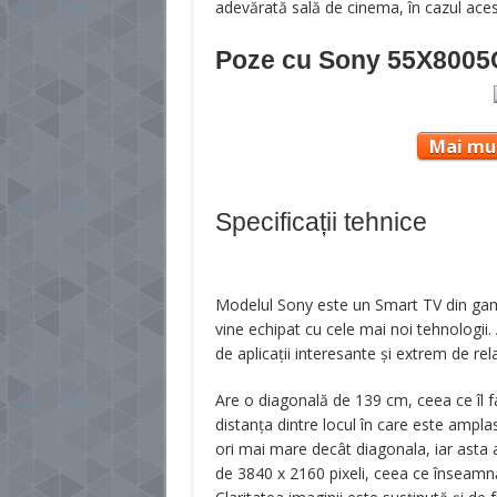
adevărată sală de cinema, în cazul ac
Poze cu
Sony 55X8005
Mai mul
Specificații tehnice
Modelul Sony este un Smart TV din gam
vine echipat cu cele mai noi tehnologii. 
de aplicații interesante și extrem de rel
Are o diagonală de 139 cm, ceea ce îl f
distanța dintre locul în care este amplasat
ori mai mare decât diagonala, iar asta 
de 3840 x 2160 pixeli, ceea ce înseamnă 