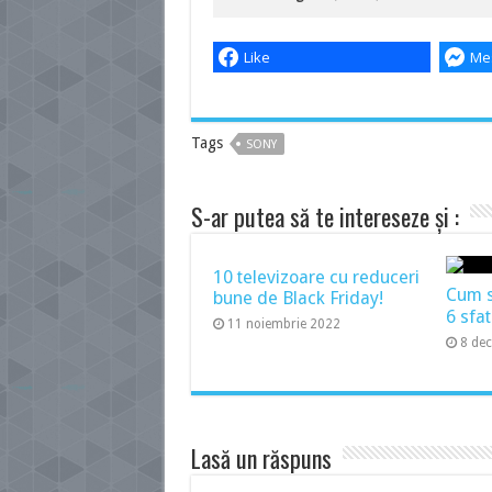
Like
Me
Tags
SONY
S-ar putea să te intereseze și :
10 televizoare cu reduceri
Cum să
bune de Black Friday!
6 sfat
11 noiembrie 2022
8 de
Lasă un răspuns