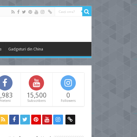
e
Gadgeturi din China
,983
15,500
0
Prieteni
Subscribers
Followers