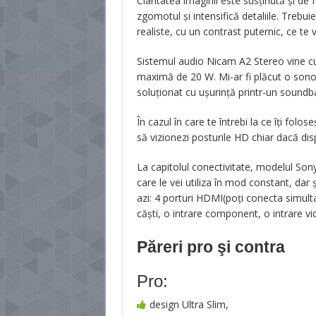
Claritatea imaginii este susținută și de 
zgomotul și intensifică detaliile. Trebui
realiste, cu un contrast puternic, ce te v
Sistemul audio Nicam A2 Stereo vine cu
maximă de 20 W. Mi-ar fi plăcut o sonor
soluționat cu ușurință printr-un soundba
În cazul în care te întrebi la ce îți folos
să vizionezi posturile HD chiar dacă disp
La capitolul conectivitate, modelul So
care le vei utiliza în mod constant, dar 
azi: 4 porturi HDMI(poți conecta simulta
căști, o intrare component, o intrare v
Păreri pro şi contra
Pro:
design Ultra Slim,