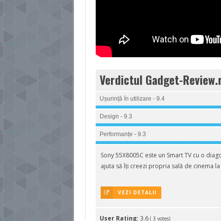
Verdictul Gadget-Review.
Ușurință în utilizare - 9.4
Design - 9.3
Performanțe - 9.3
Sony 55X8005C este un Smart TV cu o diagon
ajuta să îți creezi propria sală de cinema la
VEZI DETALII
User Rating:
3.6
(
3
votes)