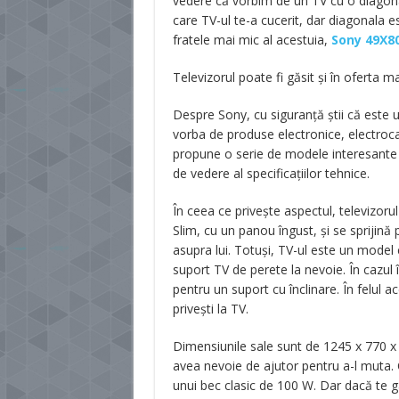
vedere că vorbim de un TV cu o diagonal
care TV-ul te-a cucerit, dar diagonala e
fratele mai mic al acestuia,
Sony 49X8
Televizorul poate fi găsit și în oferta 
Despre Sony, cu siguranță știi că este u
vorba de produse electronice, electroca
propune o serie de modele interesante a
de vedere al specificațiilor tehnice.
În ceea ce privește aspectul, televizoru
Slim, cu un panou îngust, și se sprijină 
asupra lui. Totuși, TV-ul este un model 
suport TV de perete la nevoie. În cazul 
pentru un suport cu înclinare. În felul ace
privești la TV.
Dimensiunile sale sunt de 1245 x 770 x
avea nevoie de ajutor pentru a-l muta
unui bec clasic de 100 W. Dar dacă te gâ