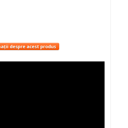
ă
ații despre acest produs