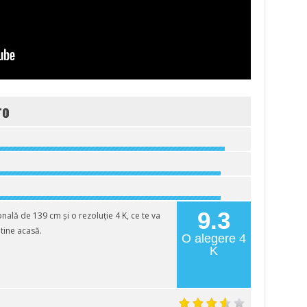
ro
9.3
ală de 139 cm și o rezoluție 4 K, ce te va
 tine acasă.
O alegere 4
K