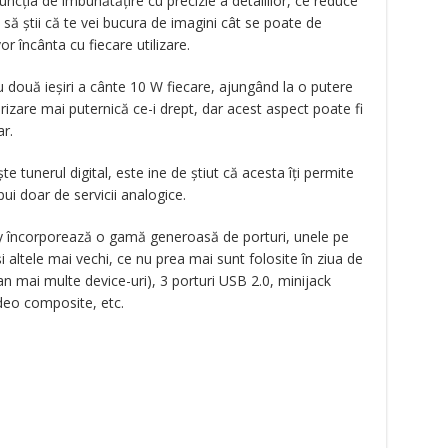
funcția de îmbunătățire cu precizie a detaliilor, ce reduce
e să știi că te vei bucura de imagini cât se poate de
or încânta cu fiecare utilizare.
 două ieșiri a cânte 10 W fiecare, ajungând la o putere
izare mai puternică ce-i drept, dar acest aspect poate fi
r.
ește tunerul digital, este ine de știut că acesta îți permite
ui doar de servicii analogice.
ny încorporează o gamă generoasă de porturi, unele pe
și altele mai vechi, ce nu prea mai sunt folosite în ziua de
n mai multe device-uri), 3 porturi USB 2.0, minijack
ideo composite, etc.