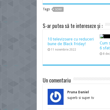
Tags
SONY
S-ar putea să te intereseze și :
10 televizoare cu reduceri
Cum să
bune de Black Friday!
6 sfat
11 noiembrie 2022
8 de
Un comentariu
Pruna Daniel
superb si super tv