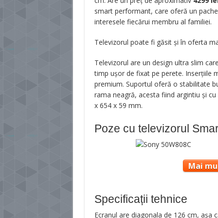
cm. Are un preț de aproximativ
4299
le
smart performant, care oferă un pachet 
interesele fiecărui membru al familiei.
Televizorul poate fi găsit și în oferta 
Televizorul are un design ultra slim care 
timp ușor de fixat pe perete. Inserțiile
premium. Suportul oferă o stabilitate bu
rama neagră, acesta fiind argintiu și cu
x 654 x 59 mm.
Poze cu televizorul Smar
Mai mul
Specificații tehnice
Ecranul are diagonala de 126 cm, așa că