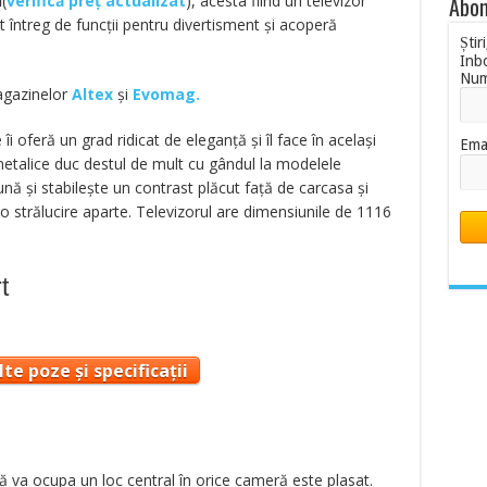
i
(
verifică preț actualizat
), acesta fiind un televizor
Abon
întreg de funcții pentru divertisment și acoperă
Știr
Inb
Nu
magazinelor
Altex
și
Evomag.
îi oferă un grad ridicat de eleganță și îl face în același
Ema
 metalice duc destul de mult cu gândul la modelele
nă și stabilește un contrast plăcut față de carcasa și
 o strălucire aparte. Televizorul are dimensiunile de 1116
t
te poze și specificații
 va ocupa un loc central în orice cameră este plasat.