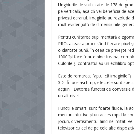
Unghiurile de vizibilitate de 178 de grad
pe verticală, așa că vei beneficia de acee
privești ecranul. Imaginile au rezoluția 
mult evidențiată de dimensiunile genero
Pentru curățarea suplimentară a zgomotu
PRO, aceasta procesând fiecare pixel și 
o claritate bună. În ceea ce privește r
1000 își face foarte bine treaba, comp
Culorile și contrastul au un echilibru opt
Este de remarcat faptul că imaginile își
3D. În același timp, efectele sunt spect
acțiunii. Datorită funcției de conversie 
un alt nivel.
Funcțiile smart sunt foarte fluide, la a
meniuri intuitive și un acces rapid la con
jocuri, divertismentul fiind nelimitat. V
televizor cu cel de pe celelalte dispozit