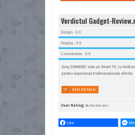
Verdictul Gadget-Review.
Design - 9.3
Display - 8.5
Conectivitate - 8.9
Sony 50W808C este un Smart TV, cu Android,
pentru experiența tridimensională oferită.
VEZI DETALII
User Rating:
Be the first one !
Like
Me