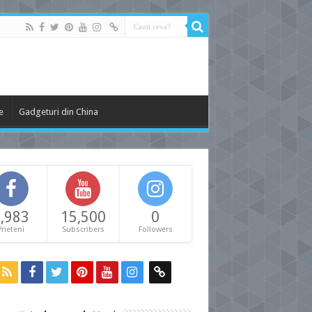
e
Gadgeturi din China
,983
15,500
0
Prieteni
Subscribers
Followers