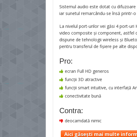
Sistemul audio este dotat cu difuzoare 
iar sunetul remarcându-se însă printr-o 
La nivelul port-urilor vei găsi 4 port-uri
video composite și component, astfel că
dispune de tehnologii wireless și Bluet
pentru transferul de fișiere pe alte dispo
Pro:
ecran Full HD generos
funcții 3D atractive
funcții smart intuitive, cu interfață A
conectivitate bună
Contra:
deocamdată nimic
Aici găsești mai multe inform