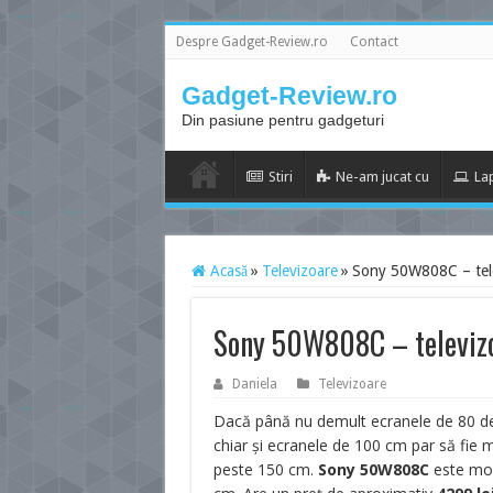
Despre Gadget-Review.ro
Contact
Gadget-Review.ro
Din pasiune pentru gadgeturi
Stiri
Ne-am jucat cu
La
Acasă
»
Televizoare
»
Sony 50W808C – tele
Sony 50W808C – televizo
Daniela
Televizoare
Dacă până nu demult ecranele de 80 de 
chiar și ecranele de 100 cm par să fie m
peste 150 cm.
Sony 50W808C
este mod