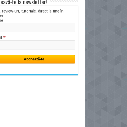
ează-te la newsletter!
i, review-uri, tutoriale, direct la tine în
ox.
me
*
il