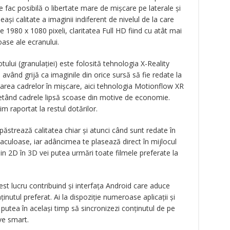
e fac posibilă o libertate mare de mișcare pe laterale și
ași calitate a imaginii indiferent de nivelul de la care
de 1980 x 1080 pixeli, claritatea Full HD fiind cu atât mai
ase ale ecranului.
lui (granulației) este folosită tehnologia X-Reality
având grijă ca imaginile din orice sursă să fie redate la
edarea cadrelor în mișcare, aici tehnologia Motionflow XR
letând cadrele lipsă scoase din motive de economie.
im raportat la restul dotărilor.
 păstrează calitatea chiar și atunci când sunt redate în
aculoase, iar adâncimea te plasează direct în mijlocul
din 2D în 3D vei putea urmări toate filmele preferate la
cest lucru contribuind și interfața Android care aduce
ținutul preferat. Ai la dispoziție numeroase aplicații și
ei putea în același timp să sincronizezi conținutul de pe
ive smart.