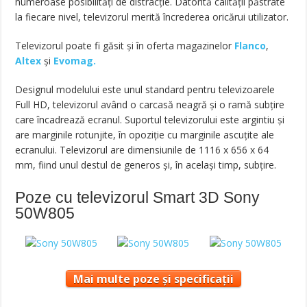
numeroase posibilități de distracție. Datorită calității păstrate
la fiecare nivel, televizorul merită încrederea oricărui utilizator.
Televizorul poate fi găsit și în oferta magazinelor
Flanco
,
Altex
și
Evomag.
Designul modelului este unul standard pentru televizoarele
Full HD, televizorul având o carcasă neagră și o ramă subțire
care încadrează ecranul. Suportul televizorului este argintiu și
are marginile rotunjite, în opoziție cu marginile ascuțite ale
ecranului. Televizorul are dimensiunile de 1116 x 656 x 64
mm, fiind unul destul de generos și, în același timp, subțire.
Poze cu televizorul Smart 3D Sony
50W805
Mai multe poze și specificații