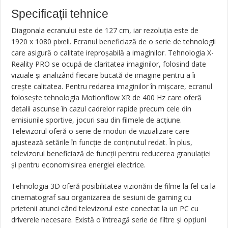
Specificații tehnice
Diagonala ecranului este de 127 cm, iar rezoluția este de
1920 x 1080 pixeli. Ecranul beneficiază de o serie de tehnologii
care asigură o calitate ireproșabilă a imaginilor. Tehnologia X-
Reality PRO se ocupă de claritatea imaginilor, folosind date
vizuale și analizând fiecare bucată de imagine pentru a îi
crește calitatea. Pentru redarea imaginilor în mișcare, ecranul
folosește tehnologia Motionflow XR de 400 Hz care oferă
detalii ascunse în cazul cadrelor rapide precum cele din
emisiunile sportive, jocuri sau din filmele de acțiune.
Televizorul oferă o serie de moduri de vizualizare care
ajustează setările în funcție de conținutul redat. În plus,
televizorul beneficiază de funcții pentru reducerea granulației
și pentru economisirea energiei electrice.
Tehnologia 3D oferă posibilitatea vizionării de filme la fel ca la
cinematograf sau organizarea de sesiuni de gaming cu
prietenii atunci când televizorul este conectat la un PC cu
driverele necesare. Există o întreagă serie de filtre și opțiuni