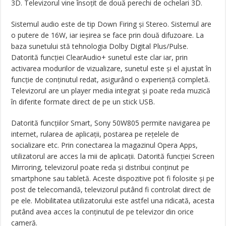
3D. Televizorul vine însoțit de două perechi de ochelari 3D.
Sistemul audio este de tip Down Firing și Stereo. Sistemul are
o putere de 16W, iar ieșirea se face prin două difuzoare. La
baza sunetului stă tehnologia Dolby Digital Plus/Pulse.
Datorită funcției ClearAudio+ sunetul este clar iar, prin
activarea modurilor de vizualizare, sunetul este și el ajustat în
funcție de conținutul redat, asigurând o experiență completă.
Televizorul are un player media integrat și poate reda muzică
în diferite formate direct de pe un stick USB.
Datorită funcțiilor Smart, Sony 50W805 permite navigarea pe
internet, rularea de aplicații, postarea pe rețelele de
socializare etc. Prin conectarea la magazinul Opera Apps,
utilizatorul are acces la mii de aplicații. Datorită funcției Screen
Mirroring, televizorul poate reda și distribui conținut pe
smartphone sau tabletă. Aceste dispozitive pot fi folosite și pe
post de telecomandă, televizorul putând fi controlat direct de
pe ele. Mobilitatea utilizatorului este astfel una ridicată, acesta
putând avea acces la conținutul de pe televizor din orice
cameră.