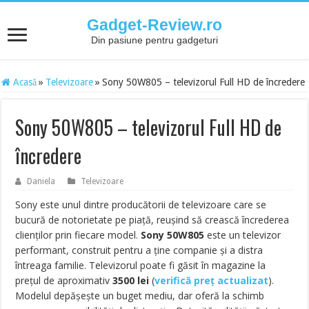
Gadget-Review.ro
Din pasiune pentru gadgeturi
Acasă
»
Televizoare
»
Sony 50W805 – televizorul Full HD de încredere
Sony 50W805 – televizorul Full HD de
încredere
Daniela
Televizoare
Sony este unul dintre producătorii de televizoare care se
bucură de notorietate pe piață, reușind să crească încrederea
clienților prin fiecare model.
Sony 50W805
este un televizor
performant, construit pentru a ține companie și a distra
întreaga familie. Televizorul poate fi găsit în magazine la
prețul de aproximativ
3500
lei
(
verifică preț actualizat
).
Modelul depășește un buget mediu, dar oferă la schimb