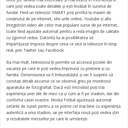
care poţi vedea toate detaliile şi ești învăluit în sunetul de
fundal. Fiind un televizor SMART poți profita la maxim de
conţinutul de pe internet, site-urile online, Youtube şi alte
înregistrări video ale celor mai populare surse de pe internet,
toate fiind ajustate automat pentru a reda imagini de calitate
cu zgomot redus. Datorită lui ai posibilitatea să
împărtășești impresii despre ceea ce vezi la televizor în timp
real, prin Twitter sau Facebook.
Ba mai mult, televizorul îți permite să accesezi pozele din
vacanţe pe care le poți vedea împreună cu prietenii şi cu
familia. Dimensiunea va fi îmbunătăţită şi vei fi surprins să
constați detalii ascunse ce se observă greu pe monitorul
aparatului de fotografiat. Dacă ești microbist poți trăi
experienţa unei zile de meci ca şi cum ai fi pe stadion, dar din
confortul casei voastre. Modul Fotbal ajustează automat
setările de sunet pentru a se potrivi cel mai bine cu experienţa
autentică a unui stadion, iar pe interfaţa nouă poţi vedea ştiri
şi rezultatele meciurilor pe care le urmărești.