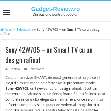
Gadget-Review.ro
Din pasiune pentru gadgeturi
Acasă
»
Televizoare
»
Sony 42W705 – un Smart TV cu un design
rafinat
Sony 42W705 – un Smart TV cu un
design rafinat
Daniela
Televizoare
Cauţi un televizor SMART, de nouă generaţie şi nu ştii ce să
alegi din multitudinea de oferte? Azi îţi prezentăm modelul
Sony 42W705
, un televizor cu un design rafinat, făcut din
materiale de calitate şi cu un finisaj foarte fin, astfel încât o să
completeze cu multă eleganţă şi rafinament orice salon, însă
e foarte competitiv şi din punct de vedere al imaginilor şi a
funcţiilor auxiliare. Preţul acestui televizor este de
3000
lei