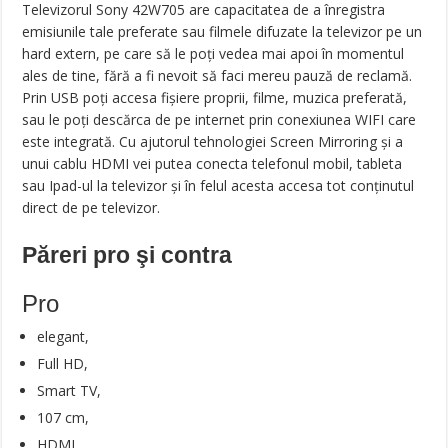
Televizorul Sony 42W705 are capacitatea de a înregistra
emisiunile tale preferate sau filmele difuzate la televizor pe un
hard extern, pe care să le poţi vedea mai apoi în momentul
ales de tine, fără a fi nevoit să faci mereu pauză de reclamă.
Prin USB poţi accesa fişiere proprii, filme, muzica preferată,
sau le poți descărca de pe internet prin conexiunea WIFI care
este integrată. Cu ajutorul tehnologiei Screen Mirroring şi a
unui cablu HDMI vei putea conecta telefonul mobil, tableta
sau Ipad-ul la televizor şi în felul acesta accesa tot conţinutul
direct de pe televizor.
Păreri pro şi contra
Pro
elegant,
Full HD,
Smart TV,
107 cm,
HDMI,