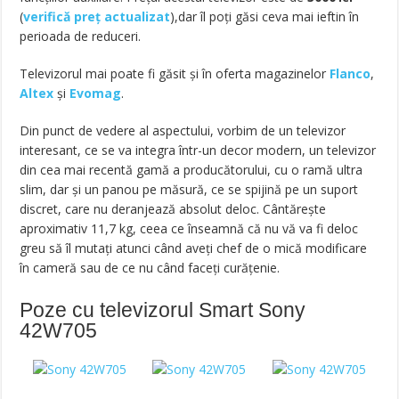
(
verifică preț actualizat
),dar îl poţi găsi ceva mai ieftin în
perioada de reduceri.
Televizorul mai poate fi găsit și în oferta magazinelor
Flanco
,
Altex
și
Evomag
.
Din punct de vedere al aspectului, vorbim de un televizor
interesant, ce se va integra într-un decor modern, un televizor
din cea mai recentă gamă a producătorului, cu o ramă ultra
slim, dar și un panou pe măsură, ce se spijină pe un suport
discret, care nu deranjează absolut deloc. Cântărește
aproximativ 11,7 kg, ceea ce înseamnă că nu vă va fi deloc
greu să îl mutați atunci când aveți chef de o mică modificare
în cameră sau de ce nu când faceți curățenie.
Poze cu televizorul Smart Sony
42W705