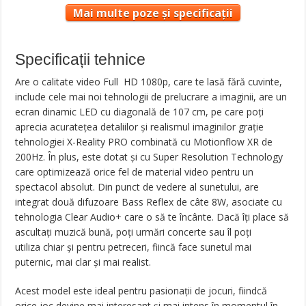
Mai multe poze și specificații
Specificații tehnice
Are o calitate video Full HD 1080p, care te lasă fără cuvinte,
include cele mai noi tehnologii de prelucrare a imaginii, are un
ecran dinamic LED cu diagonală de 107 cm, pe care poți
aprecia acurateţea detaliilor şi realismul imaginilor graţie
tehnologiei X-Reality PRO combinată cu Motionflow XR de
200Hz. În plus, este dotat şi cu Super Resolution Technology
care optimizează orice fel de material video pentru un
spectacol absolut. Din punct de vedere al sunetului, are
integrat două difuzoare Bass Reflex de câte 8W, asociate cu
tehnologia Clear Audio+ care o să te încânte. Dacă îți place să
ascultaţi muzică bună, poţi urmări concerte sau îl poți
utiliza chiar şi pentru petreceri, fiincă face sunetul mai
puternic, mai clar şi mai realist.
Acest model este ideal pentru pasionaţii de jocuri, fiindcă
orice joc devine mai interesant şi mai intens în momentul în