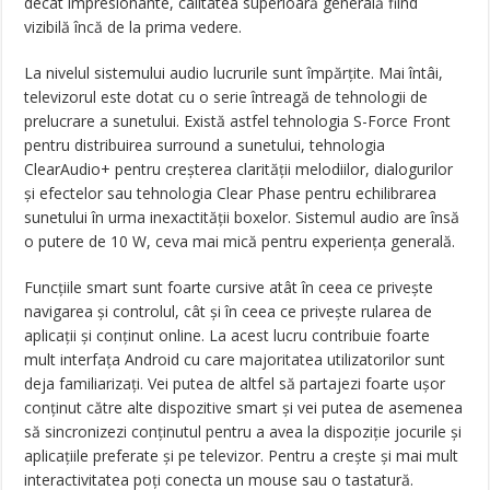
decât impresionante, calitatea superioară generală fiind
vizibilă încă de la prima vedere.
La nivelul sistemului audio lucrurile sunt împărțite. Mai întâi,
televizorul este dotat cu o serie întreagă de tehnologii de
prelucrare a sunetului. Există astfel tehnologia S-Force Front
pentru distribuirea surround a sunetului, tehnologia
ClearAudio+ pentru creșterea clarității melodiilor, dialogurilor
și efectelor sau tehnologia Clear Phase pentru echilibrarea
sunetului în urma inexactității boxelor. Sistemul audio are însă
o putere de 10 W, ceva mai mică pentru experiența generală.
Funcțiile smart sunt foarte cursive atât în ceea ce privește
navigarea și controlul, cât și în ceea ce privește rularea de
aplicații și conținut online. La acest lucru contribuie foarte
mult interfața Android cu care majoritatea utilizatorilor sunt
deja familiarizați. Vei putea de altfel să partajezi foarte ușor
conținut către alte dispozitive smart și vei putea de asemenea
să sincronizezi conținutul pentru a avea la dispoziție jocurile și
aplicațiile preferate și pe televizor. Pentru a crește și mai mult
interactivitatea poți conecta un mouse sau o tastatură.