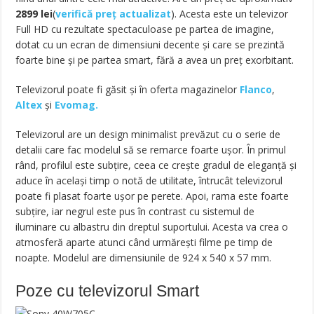
2899
lei
(
verifică preț actualizat
). Acesta este un televizor
Full HD cu rezultate spectaculoase pe partea de imagine,
dotat cu un ecran de dimensiuni decente și care se prezintă
foarte bine și pe partea smart, fără a avea un preț exorbitant.
Televizorul poate fi găsit și în oferta magazinelor
Flanco
,
Altex
și
Evomag.
Televizorul are un design minimalist prevăzut cu o serie de
detalii care fac modelul să se remarce foarte ușor. În primul
rând, profilul este subțire, ceea ce crește gradul de eleganță și
aduce în același timp o notă de utilitate, întrucât televizorul
poate fi plasat foarte ușor pe perete. Apoi, rama este foarte
subțire, iar negrul este pus în contrast cu sistemul de
iluminare cu albastru din dreptul suportului. Acesta va crea o
atmosferă aparte atunci când urmărești filme pe timp de
noapte. Modelul are dimensiunile de 924 x 540 x 57 mm.
Poze cu televizorul Smart