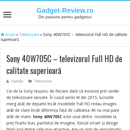
Gadget-Review.ro
Din pasiune pentru gadgeturi
Acasă
»
Televizoare
»
Sony 40W705C – televizorul Full HD de calitate
superioară
Sony 40W705C – televizorul Full HD de
calitate superioară
Daniela
Televizoare
Cei de la Sony reușesc de fiecare dată să inoveze prin seriile
de televizoare lansate. În cazul seriei W din 2015, lucrurile
merg atât de departe încât modelele Full HD redau imagini
atât de clare încât diferența față de calitatea 4K nu mai pare
atât de mare.
Sony 40W705C
este unul dintre modelele la
preț foarte bun, pachetul de imagine, funcții smart și design
fiind unul dintre cele mai atractive. Are un preț de aproximativ