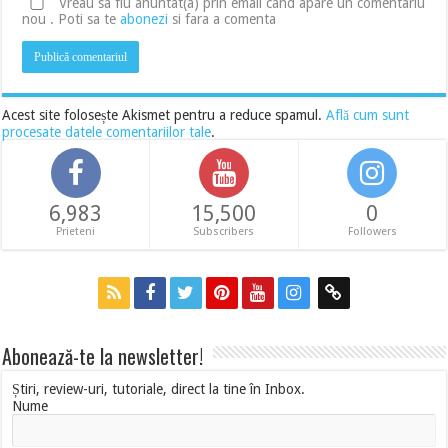
Vreau sa fiu anuntat(a) prin email cand apare un comentariu
nou . Poti sa te
abonezi
si fara a comenta
Acest site folosește Akismet pentru a reduce spamul.
Află cum sunt
procesate datele comentariilor tale
.
6,983
15,500
0
Prieteni
Subscribers
Followers
Abonează-te la newsletter!
Știri, review-uri, tutoriale, direct la tine în Inbox.
Nume