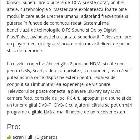
binișor. Sunetul are o putere de 10 W și este dotat, printre
altele, cu tehnologia S-Master care exploatează foarte bine
modul în care aude urechea umană, adaptând frecvențele și
puterea în funcție de conținutul redat. Sistemul mai
beneficiază de tehnologiile DTS Sound și Dolby Digital
Plus/Pulse, având astfel o claritate superioară. Televizorul are
un player media integrat și poate reda muzică direct de pe un
stick de memorie.
La nivelul conectivității vei găsi 2 port-uri HDMI și câte unul
pentru USB, Scart, video composite și component, așa că vei
putea asocia orice dispozitiv extern pentru redarea de
conținut sau îmbunătățirea experienței de vizionare.
Televizorul se poate conecta la playere Blu-ray say DVD,
camere foto, console de joc, PC-uri, laptopuri și dispune și de
un tuner digital DVB-T, DVB-C cu ajutorul căruia se pot urmări
programe digitale fără a mai fi nevoie de un receiver extern.
Pro:
ecran Full HD generos