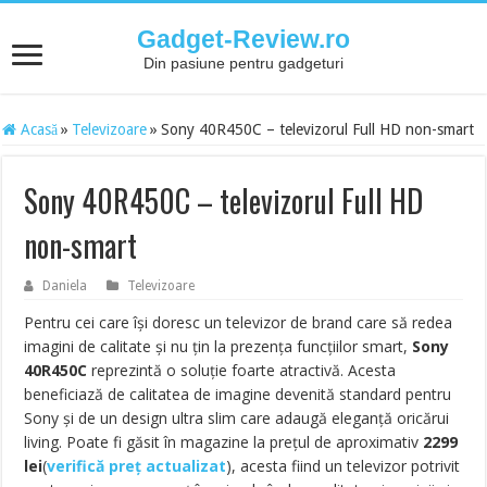
Gadget-Review.ro
Din pasiune pentru gadgeturi
Acasă
»
Televizoare
»
Sony 40R450C – televizorul Full HD non-smart
Sony 40R450C – televizorul Full HD
non-smart
Daniela
Televizoare
Pentru cei care își doresc un televizor de brand care să redea
imagini de calitate și nu țin la prezența funcțiilor smart,
Sony
40R450C
reprezintă o soluție foarte atractivă. Acesta
beneficiază de calitatea de imagine devenită standard pentru
Sony și de un design ultra slim care adaugă eleganță oricărui
living. Poate fi găsit în magazine la prețul de aproximativ
2299
lei
(
verifică preț actualizat
), acesta fiind un televizor potrivit