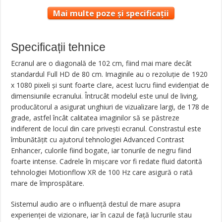
Mai multe poze și specificații
Specificații tehnice
Ecranul are o diagonală de 102 cm, fiind mai mare decât
standardul Full HD de 80 cm. Imaginile au o rezoluție de 1920
x 1080 pixeli și sunt foarte clare, acest lucru fiind evidențiat de
dimensiunile ecranului. Întrucât modelul este unul de living,
producătorul a asigurat unghiuri de vizualizare largi, de 178 de
grade, astfel încât calitatea imaginilor să se păstreze
indiferent de locul din care privești ecranul. Constrastul este
îmbunătățit cu ajutorul tehnologiei Advanced Contrast
Enhancer, culorile fiind bogate, iar tonurile de negru fiind
foarte intense. Cadrele în mișcare vor fi redate fluid datorită
tehnologiei Motionflow XR de 100 Hz care asigură o rată
mare de împrospătare.
Sistemul audio are o influență destul de mare asupra
experienței de vizionare, iar în cazul de față lucrurile stau