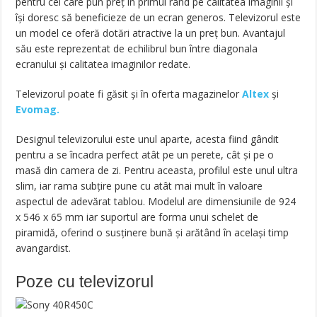
pentru cei care pun preț în primul rând pe calitatea imaginii și
își doresc să beneficieze de un ecran generos. Televizorul este
un model ce oferă dotări atractive la un preț bun. Avantajul
său este reprezentat de echilibrul bun între diagonala
ecranului și calitatea imaginilor redate.
Televizorul poate fi găsit și în oferta magazinelor
Altex
și
Evomag.
Designul televizorului este unul aparte, acesta fiind gândit
pentru a se încadra perfect atât pe un perete, cât și pe o
masă din camera de zi. Pentru aceasta, profilul este unul ultra
slim, iar rama subțire pune cu atât mai mult în valoare
aspectul de adevărat tablou. Modelul are dimensiunile de 924
x 546 x 65 mm iar suportul are forma unui schelet de
piramidă, oferind o susținere bună și arătând în același timp
avangardist.
Poze cu televizorul