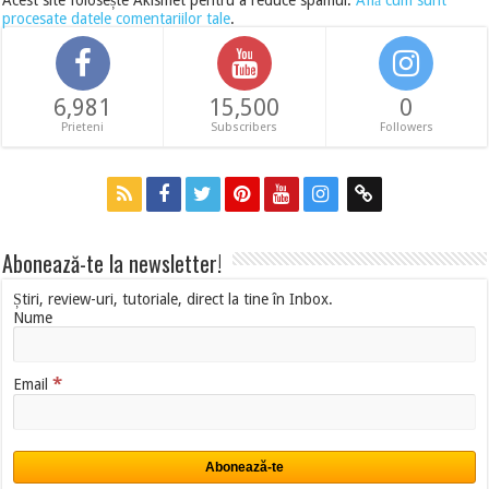
Acest site folosește Akismet pentru a reduce spamul.
Află cum sunt
procesate datele comentariilor tale
.
6,981
15,500
0
Prieteni
Subscribers
Followers
Abonează-te la newsletter!
Știri, review-uri, tutoriale, direct la tine în Inbox.
Nume
*
Email