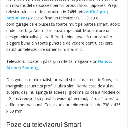
un nou model de succes pentru producătorul japonez. Prețul
televizorului este de aproximativ
2499
lei
(
verifică preț
actualizat
), acesta fiind un televizor Full HD cu o
configurație care plusează foarte mult pe partea smart, acolo
unde interfața Android rulează impecabil. Modelul are un
design minimalist și arată foarte bine, așa că reprezintă o
alegere bună din toate punctele de vedere pentru cei care
caută un televizor de dimensiuni mai mici.
Televizorul poate fi găsit și în oferta magazinelor
Flanco
,
Altex
și
Evomag.
Designul este minimalist, urmând stilul caracteristic Sony, cu
marginile ascuțite și profilul ultra slim. Rama este destul de
subțire, deși nu ajunge la aceeași grosime cu cea a modelelor
LG, însă reușind să pună în evidență ecranul, căruia îi oferă o
adâncime mai bună. Televizorul are dimensiunile de 738 x 435
x 59 mm.
Poze cu televizorul Smart