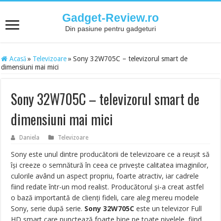
Gadget-Review.ro
Din pasiune pentru gadgeturi
Acasă
»
Televizoare
»
Sony 32W705C – televizorul smart de
dimensiuni mai mici
Sony 32W705C – televizorul smart de
dimensiuni mai mici
Daniela
Televizoare
Sony este unul dintre producătorii de televizoare ce a reușit să
își creeze o semnătură în ceea ce privește calitatea imaginilor,
culorile având un aspect propriu, foarte atractiv, iar cadrele
fiind redate într-un mod realist. Producătorul și-a creat astfel
o bază importantă de clienți fideli, care aleg mereu modele
Sony, serie după serie.
Sony 32W705C
este un televizor Full
HD smart care punctează foarte bine pe toate nivelele, fiind