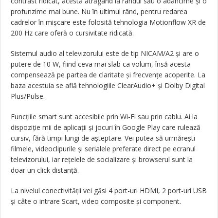
contrast ridicat, acesta atrăgând la rândul său o adâncime și o
profunzime mai bune. Nu în ultimul rând, pentru redarea
cadrelor în mișcare este folosită tehnologia Motionflow XR de
200 Hz care oferă o cursivitate ridicată.
Sistemul audio al televizorului este de tip NICAM/A2 și are o
putere de 10 W, fiind ceva mai slab ca volum, însă acesta
compensează pe partea de claritate și frecvențe acoperite. La
baza acestuia se află tehnologiile ClearAudio+ și Dolby Digital
Plus/Pulse.
Funcțiile smart sunt accesibile prin Wi-Fi sau prin cablu. Ai la
dispoziție mii de aplicații și jocuri în Google Play care rulează
cursiv, fără timpi lungi de așteptare. Vei putea să urmărești
filmele, videoclipurile și serialele preferate direct pe ecranul
televizorului, iar rețelele de socializare și browserul sunt la
doar un click distanță.
La nivelul conectivității vei găsi 4 port-uri HDMI, 2 port-uri USB
și câte o intrare Scart, video composite și component.