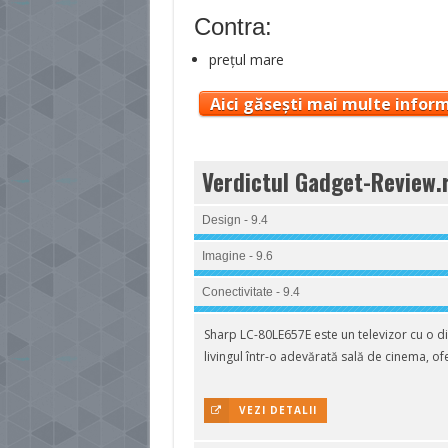
Contra:
prețul mare
Aici găsești mai multe inform
Verdictul Gadget-Review.
Design - 9.4
Imagine - 9.6
Conectivitate - 9.4
Sharp LC-80LE657E este un televizor cu o di
livingul într-o adevărată sală de cinema, o
VEZI DETALII