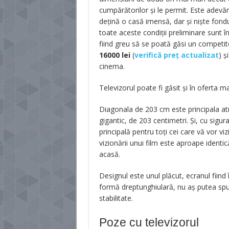
cumpărătorilor şi le permit. Este adevăr
deţină o casă imensă, dar şi nişte fondu
toate aceste condiţii preliminare sunt în
fiind greu să se poată găsi un competit
16000
lei
(
verifică preț actualizat
) ș
cinema.
Televizorul poate fi găsit și în oferta 
Diagonala de 203 cm este principala atr
gigantic, de 203 centimetri. Şi, cu siguran
principală pentru toţi cei care vă vor v
vizionării unui film este aproape identi
acasă.
Designul este unul plăcut, ecranul fiind
formă dreptunghiulară, nu aș putea spun
stabilitate.
Poze cu televizorul