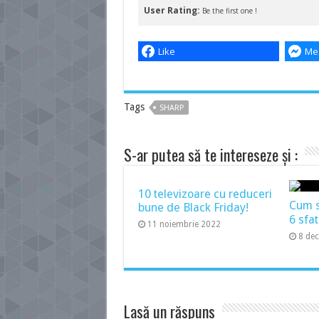
User Rating:
Be the first one !
Like
Me
Tags
SHARP
S-ar putea să te intereseze și :
10 televizoare cu reduceri
Cum să
bune de Black Friday!
6 sfat
11 noiembrie 2022
8 de
Lasă un răspuns