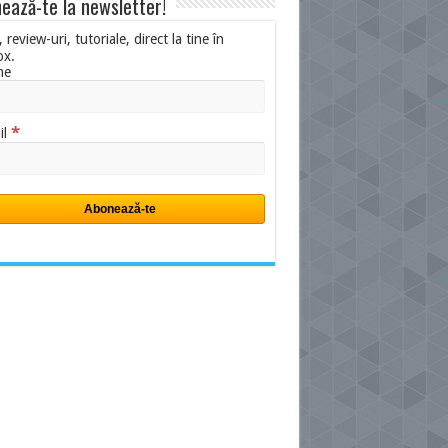
ează-te la newsletter!
i, review-uri, tutoriale, direct la tine în
ox.
me
*
il