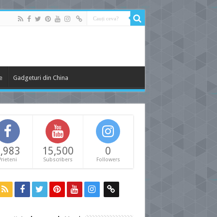
e
Gadgeturi din China
,983
15,500
0
Prieteni
Subscribers
Followers