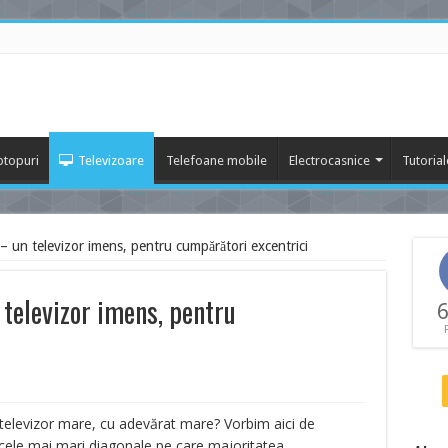
ptopuri
Televizoare
Telefoane mobile
Electrocasnice
Tutorial
un televizor imens, pentru cumpărători excentrici
televizor imens, pentru
6
 televizor mare, cu adevărat mare? Vorbim aici de
cele mai mari diagonale pe care majoritatea