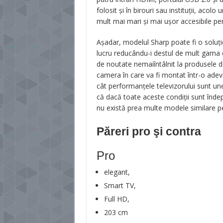
folosit şi în birouri sau instituţii, aco
mult mai mari şi mai uşor accesibile p
Aşadar, modelul Sharp poate fi o soluţi
lucru reducându-i destul de mult gama
de noutate nemaiîntâlnit la produsele de
camera în care va fi montat într-o adev
cât performanţele televizorului sunt un
că dacă toate aceste condiţii sunt înde
nu există prea multe modele similare pe
Păreri pro şi contra
Pro
elegant,
Smart TV,
Full HD,
203 cm