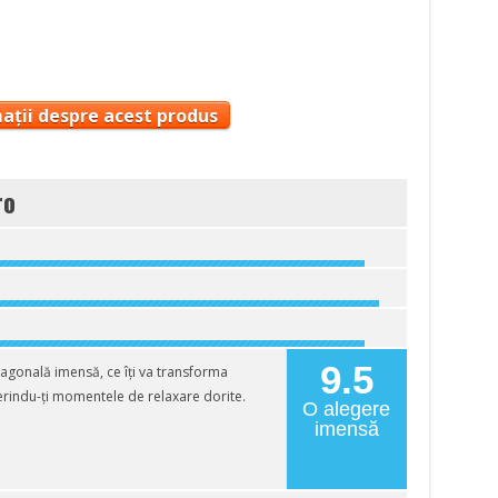
ații despre acest produs
ro
9.5
agonală imensă, ce îți va transforma
ferindu-ți momentele de relaxare dorite.
O alegere
imensă