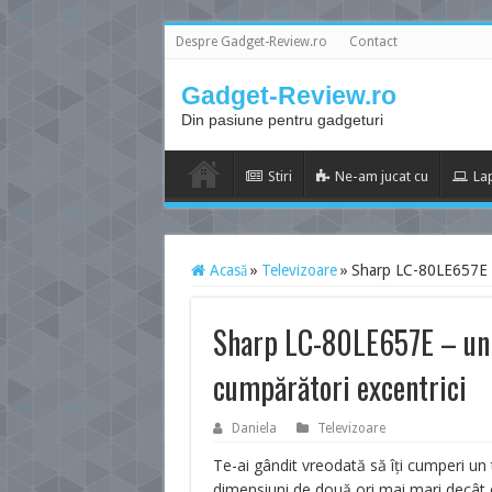
Despre Gadget-Review.ro
Contact
Gadget-Review.ro
Din pasiune pentru gadgeturi
Stiri
Ne-am jucat cu
La
Acasă
»
Televizoare
»
Sharp LC-80LE657E – 
Sharp LC-80LE657E – un 
cumpărători excentrici
Daniela
Televizoare
Te-ai gândit vreodată să îți cumperi un
dimensiuni de două ori mai mari decât 