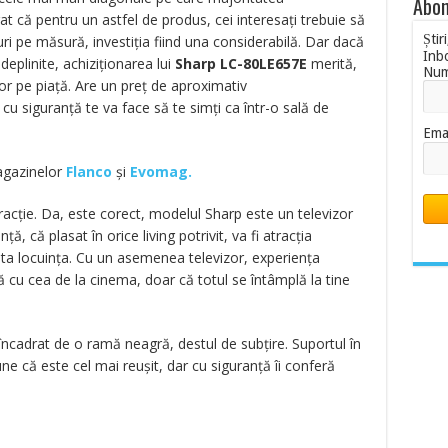
Abon
at că pentru un astfel de produs, cei interesaţi trebuie să
Știr
ri pe măsură, investiţia fiind una considerabilă. Dar dacă
Inb
deplinite, achiziţionarea lui
Sharp LC-80LE657E
merită,
Nu
or pe piaţă. Are un preț de aproximativ
i cu siguranță te va face să te simți ca într-o sală de
Ema
magazinelor
Flanco
și
Evomag.
acţie. Da, este corect, modelul Sharp este un televizor
ţă, că plasat în orice living potrivit, va fi atracţia
izita locuinţa. Cu un asemenea televizor, experienţa
că cu cea de la cinema, doar că totul se întâmplă la tine
 încadrat de o ramă neagră, destul de subțire. Suportul în
e că este cel mai reușit, dar cu siguranță îi conferă