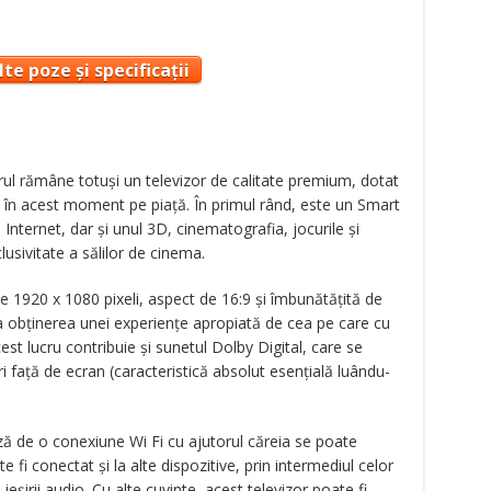
te poze și specificații
ul rămâne totuşi un televizor de calitate premium, dotat
în acest moment pe piaţă. În primul rând, este un Smart
Internet, dar şi unul 3D, cinematografia, jocurile şi
lusivitate a sălilor de cinema.
e 1920 x 1080 pixeli, aspect de 16:9 şi îmbunătăţită de
a obţinerea unei experienţe apropiată de cea pe care cu
est lucru contribuie şi sunetul Dolby Digital, care se
ri faţă de ecran (caracteristică absolut esenţială luându-
ază de o conexiune Wi Fi cu ajutorul căreia se poate
ate fi conectat şi la alte dispozitive, prin intermediul celor
ieşirii audio. Cu alte cuvinte, acest televizor poate fi