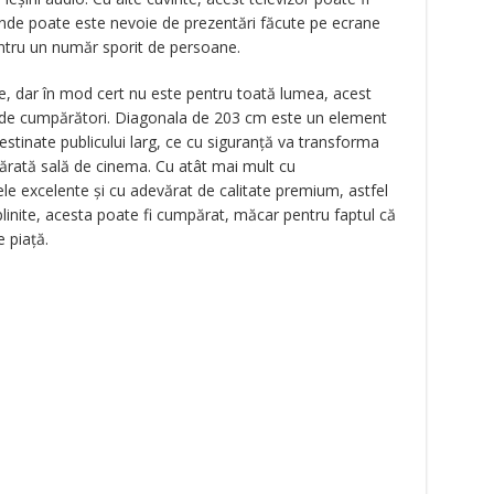
lo unde poate este nevoie de prezentări făcute pe ecrane
entru un număr sporit de persoane.
e, dar în mod cert nu este pentru toată lumea, acest
 de cumpărători. Diagonala de 203 cm este un element
stinate publicului larg, ce cu siguranță va transforma
ărată sală de cinema. Cu atât mai mult cu
ele excelente şi cu adevărat de calitate premium, astfel
plinite, acesta poate fi cumpărat, măcar pentru faptul că
 piață.