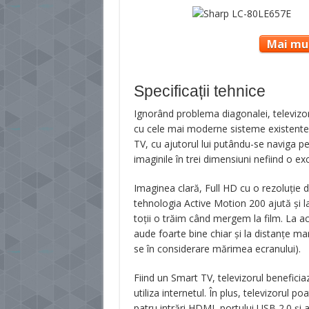
Mai mul
Specificații tehnice
Ignorând problema diagonalei, televizor
cu cele mai moderne sisteme existente 
TV, cu ajutorul lui putându-se naviga pe 
imaginile în trei dimensiuni nefiind o exc
Imaginea clară, Full HD cu o rezoluţie d
tehnologia Active Motion 200 ajută şi l
toţii o trăim când mergem la film. La ac
aude foarte bine chiar şi la distanţe ma
se în considerare mărimea ecranului).
Fiind un Smart TV, televizorul benefici
utiliza internetul. În plus, televizorul po
patru intrări HDMI, portului USB 2.0 şi a 