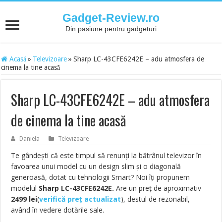
Gadget-Review.ro
Din pasiune pentru gadgeturi
Acasă
»
Televizoare
»
Sharp LC-43CFE6242E – adu atmosfera de
cinema la tine acasă
Sharp LC-43CFE6242E – adu atmosfera
de cinema la tine acasă
Daniela
Televizoare
Te gândești că este timpul să renunți la bătrânul televizor în
favoarea unui model cu un design slim și o diagonală
generoasă, dotat cu tehnologii Smart? Noi îți propunem
modelul
Sharp LC-43CFE6242E.
Are un preț de aproximativ
2499
lei
(
verifică preț actualizat
), destul de rezonabil,
având în vedere dotările sale.