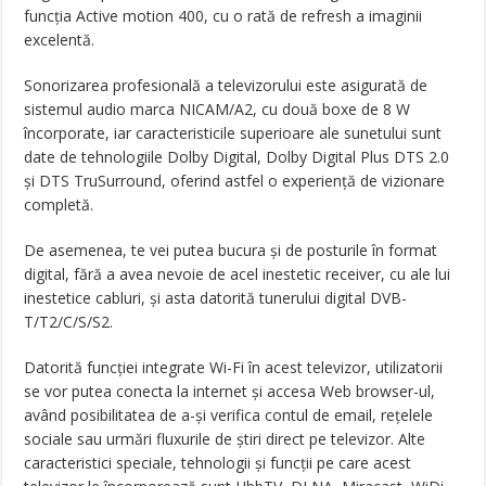
funcția Active motion 400, cu o rată de refresh a imaginii
excelentă.
Sonorizarea profesională a televizorului este asigurată de
sistemul audio marca NICAM/A2, cu două boxe de 8 W
încorporate, iar caracteristicile superioare ale sunetului sunt
date de tehnologiile Dolby Digital, Dolby Digital Plus DTS 2.0
și DTS TruSurround, oferind astfel o experiență de vizionare
completă.
De asemenea, te vei putea bucura și de posturile în format
digital, fără a avea nevoie de acel inestetic receiver, cu ale lui
inestetice cabluri, și asta datorită tunerului digital DVB-
T/T2/C/S/S2.
Datorită funcției integrate Wi-Fi în acest televizor, utilizatorii
se vor putea conecta la internet și accesa Web browser-ul,
având posibilitatea de a-și verifica contul de email, rețelele
sociale sau urmări fluxurile de știri direct pe televizor. Alte
caracteristici speciale, tehnologii și funcții pe care acest