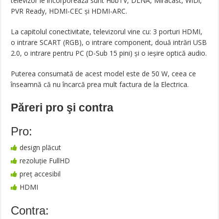
televizor le încorporează sunt HbbTV, DLNA, Miracast, WiDi,
PVR Ready, HDMI-CEC și HDMI-ARC.
La capitolul conectivitate, televizorul vine cu: 3 porturi HDMI,
o intrare SCART (RGB), o intrare component, două intrări USB
2.0, o intrare pentru PC (D-Sub 15 pini) și o ieșire optică audio.
Puterea consumată de acest model este de 50 W, ceea ce
înseamnă că nu încarcă prea mult factura de la Electrica.
Păreri pro şi contra
Pro:
design plăcut
rezoluţie FullHD
preţ accesibil
HDMI
Contra: