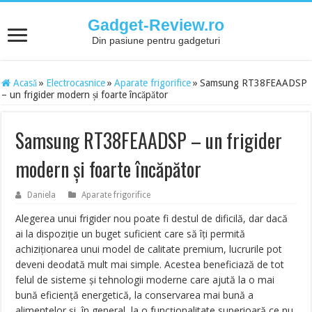
Gadget-Review.ro
Din pasiune pentru gadgeturi
Acasă
»
Electrocasnice
»
Aparate frigorifice
»
Samsung RT38FEAADSP
– un frigider modern și foarte încăpător
Samsung RT38FEAADSP – un frigider
modern și foarte încăpător
Daniela
Aparate frigorifice
Alegerea unui frigider nou poate fi destul de dificilă, dar dacă
ai la dispoziţie un buget suficient care să îţi permită
achiziţionarea unui model de calitate premium, lucrurile pot
deveni deodată mult mai simple. Acestea beneficiază de tot
felul de sisteme şi tehnologii moderne care ajută la o mai
bună eficienţă energetică, la conservarea mai bună a
alimentelor şi, în general, la o funcţionalitate superioară ce nu