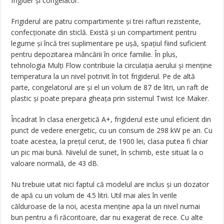
frigider şi congelator.
Frigiderul are patru compartimente şi trei rafturi rezistente,
confecţionate din sticlă. Există şi un compartiment pentru
legume şi încă trei suplimentare pe uşă, spaţiul fiind suficient
pentru depozitarea mâncării în orice familie. În plus,
tehnologia Mulţi Flow contribuie la circulaţia aerului şi menţine
temperatura la un nivel potrivit în tot frigiderul. Pe de altă
parte, congelatorul are şi el un volum de 87 de litri, un raft de
plastic şi poate prepara gheaţa prin sistemul Twist Ice Maker.
Încadrat în clasa energetică A+, frigiderul este unul eficient din
punct de vedere energetic, cu un consum de 298 kW pe an. Cu
toate acestea, la preţul cerut, de 1900 lei, clasa putea fi chiar
un pic mai bună. Nivelul de sunet, în schimb, este situat la o
valoare normală, de 43 dB.
Nu trebuie uitat nici faptul că modelul are inclus şi un dozator
de apă cu un volum de 4.5 litri. Util mai ales în verile
călduroase de la noi, acesta menţine apa la un nivel numai
bun pentru a fi răcoritoare, dar nu exagerat de rece. Cu alte