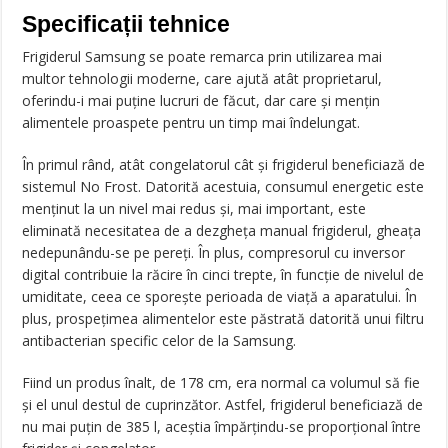
Specificații tehnice
Frigiderul Samsung se poate remarca prin utilizarea mai
multor tehnologii moderne, care ajută atât proprietarul,
oferindu-i mai puţine lucruri de făcut, dar care şi menţin
alimentele proaspete pentru un timp mai îndelungat.
În primul rând, atât congelatorul cât şi frigiderul beneficiază de
sistemul No Frost. Datorită acestuia, consumul energetic este
menţinut la un nivel mai redus şi, mai important, este
eliminată necesitatea de a dezgheţa manual frigiderul, gheaţa
nedepunându-se pe pereţi. În plus, compresorul cu inversor
digital contribuie la răcire în cinci trepte, în funcţie de nivelul de
umiditate, ceea ce sporeşte perioada de viaţă a aparatului. În
plus, prospeţimea alimentelor este păstrată datorită unui filtru
antibacterian specific celor de la Samsung.
Fiind un produs înalt, de 178 cm, era normal ca volumul să fie
şi el unul destul de cuprinzător. Astfel, frigiderul beneficiază de
nu mai puţin de 385 l, aceştia împărţindu-se proporţional între