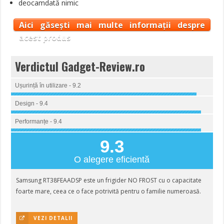
deocamdată nimic
Aici găsești mai multe informații despre
acest produs
Verdictul Gadget-Review.ro
Ușurință în utilizare - 9.2
Design - 9.4
Performanțe - 9.4
9.3
O alegere eficientă
Samsung RT38FEAADSP este un frigider NO FROST cu o capacitate
foarte mare, ceea ce o face potrivită pentru o familie numeroasă.
VEZI DETALII