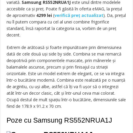
variată.
Samsung RS552NRUA1J
este unul dintre modelele
accesibile ca și preț. Poate fi găsită în oferta eMAG, la prețul
de aproximativ
4299
lei
(
verifică preț actualizat
). Da, prețul
nu îl putem compara cu cel al unei combine frigorifice
standard, însă raportat la categoria sa, vorbim de un preț
decent.
Extrem de arătoasă și foarte impunătoare prin dimensiunea
dată de cele două uși side by side. Combina se mai remarcă
deopotrivă prin componentele mascate, prin mânerele și
balamalele ascunse, precum și prin finisajul cu striații
orizontale. Este un model extrem de elegant, ce se va integra
într-o bucătărie modernă. Combina este realizată pe o nuanță
de argintiu, cu uși albe, astfel că îți va fi ușor să o integrezi
atât într-un decor clasic, cât și într-unul ceva mai colorat.
Ocupă destul de mult spațiu într-o bucătărie, dimensiunile sale
fiind de 178.9 x 91.2 x 70 cm.
Poze cu
Samsung RS552NRUA1J