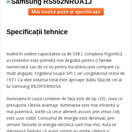
Mai multe poze și specificații
Specificații tehnice
Având în vedere capacitatea sa de 538 l, compbina frigorifică
a coreenilor este potrivită mai degrabă pentru o familie
numeroasă sau de ce nu pentru bucătăria unei companii cu
mulți angajați. Frigiderul ocupă 341 l, iar congelatorul restul de
197 l. Ca idee volumul total este aproape dublu față de cel al
lui Samsung RB29FDRNDSA.
Iluminarea în cazul combinei de față este de tip LED, ceea ce
presupune câteva avantaje. Iluminarea este mai eficientă și
mai puternică, astfel că orice aliment ascuns prin vreun colț
este ușor vizibil. Consumul de energie este diminuat, prin
urmare facturile la energia electrică sunt mai mici. Asta se
datorează faptului că acest sistem nu emite căldură și