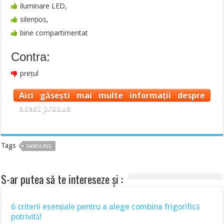
iluminare LED,
silențios,
bine compartimentat
Contra:
prețul
Aici găsești mai multe informații despre
acest produs
Tags
SAMSUNG
S-ar putea să te intereseze și :
6 criterii esențiale pentru a alege combina frigorifică
potrivită!