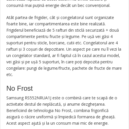
consumă mai puțină energie decât un bec convențional.
Atât partea de frigider, cât și congelatorul sunt organizate
foarte bine, iar compartimentarea este bine realizată.
Frigiderul beneficiază de 5 rafturi din sticlă securizată + două
compartimente pentru fructe și legume. Pe ușă vei găsi 4
suporturi pentru sticle, borcane, cutii etc. Congelatorul are 4
rafturi și 3 coșuri de depozitare. Un aspect pe care nu îl vezi la
un congelator standard, ar fi faptul că în cazul acestui model,
vei găsi și pe ușă 5 suporturi, în care poți depozita pentru
congelare: pungi de legume/fructe, pachete de fructe de mare
etc.
No Frost
Samsung RS552NRUA1J este o combină care te scapă de o
activitate destul de neplăcută, și anume dezghețarea.
Beneficiind de tehnologia No Frost, combina frigorifică
asigură o răcire uniformă și împiedică formarea de gheață.
Acest aspect ajută și la un consum mai mic de energie.