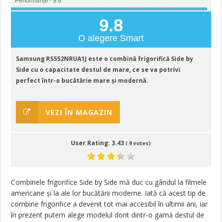
Performanțe - 9.8
9.8
O alegere Smart
Samsung RS552NRUA1J este o combină frigorifică Side by
Side cu o capacitate destul de mare, ce se va potrivi
perfect într-o bucătărie mare și modernă.
VEZI ÎN MAGAZIN
User Rating:
3.43
(
9
votes)
Combinele frigorifice Side by Side mă duc cu gândul la filmele
americane și la ale lor bucătării moderne. Iată că acest tip de
combine frigorifice a devenit tot mai accesibil în ultimii ani, iar
în prezent putem alege modelul dorit dintr-o gamă destul de