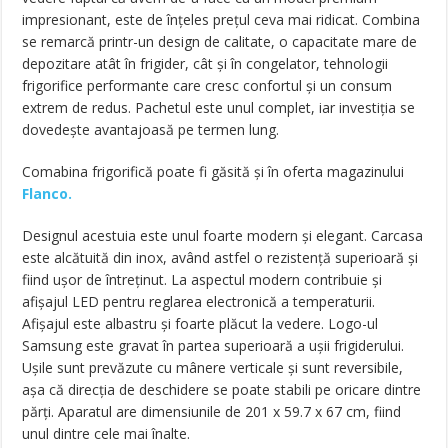
impresionant, este de înțeles prețul ceva mai ridicat. Combina
se remarcă printr-un design de calitate, o capacitate mare de
depozitare atât în frigider, cât și în congelator, tehnologii
frigorifice performante care cresc confortul și un consum
extrem de redus. Pachetul este unul complet, iar investiția se
dovedește avantajoasă pe termen lung.
Comabina frigorifică poate fi găsită și în oferta magazinului
Flanco.
Designul acestuia este unul foarte modern și elegant. Carcasa
este alcătuită din inox, având astfel o rezistență superioară și
fiind ușor de întreținut. La aspectul modern contribuie și
afișajul LED pentru reglarea electronică a temperaturii.
Afișajul este albastru și foarte plăcut la vedere. Logo-ul
Samsung este gravat în partea superioară a ușii frigiderului.
Ușile sunt prevăzute cu mânere verticale și sunt reversibile,
așa că direcția de deschidere se poate stabili pe oricare dintre
părți. Aparatul are dimensiunile de 201 x 59.7 x 67 cm, fiind
unul dintre cele mai înalte.