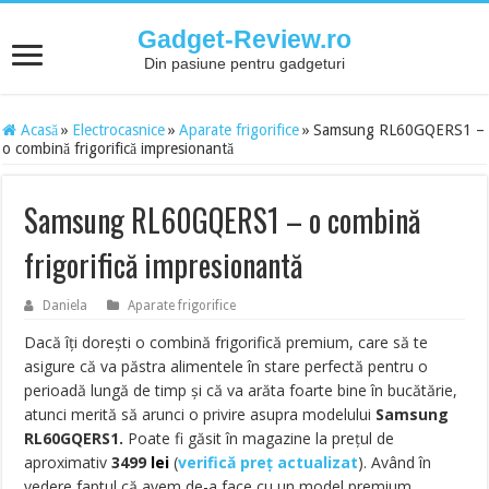
Gadget-Review.ro
Din pasiune pentru gadgeturi
Acasă
»
Electrocasnice
»
Aparate frigorifice
»
Samsung RL60GQERS1 –
o combină frigorifică impresionantă
Samsung RL60GQERS1 – o combină
frigorifică impresionantă
Daniela
Aparate frigorifice
Dacă îți dorești o combină frigorifică premium, care să te
asigure că va păstra alimentele în stare perfectă pentru o
perioadă lungă de timp și că va arăta foarte bine în bucătărie,
atunci merită să arunci o privire asupra modelului
Samsung
RL60GQERS1.
Poate fi găsit în magazine la prețul de
aproximativ
3499
lei
(
verifică preț actualizat
). Având în
vedere faptul că avem de-a face cu un model premium