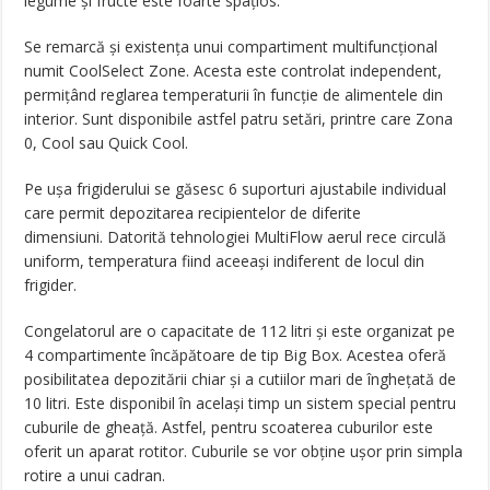
legume și fructe este foarte spațios.
Se remarcă și existența unui compartiment multifuncțional
numit CoolSelect Zone. Acesta este controlat independent,
permițând reglarea temperaturii în funcție de alimentele din
interior. Sunt disponibile astfel patru setări, printre care Zona
0, Cool sau Quick Cool.
Pe ușa frigiderului se găsesc 6 suporturi ajustabile individual
care permit depozitarea recipientelor de diferite
dimensiuni. Datorită tehnologiei MultiFlow aerul rece circulă
uniform, temperatura fiind aceeași indiferent de locul din
frigider.
Congelatorul are o capacitate de 112 litri și este organizat pe
4 compartimente încăpătoare de tip Big Box. Acestea oferă
posibilitatea depozitării chiar și a cutiilor mari de înghețată de
10 litri. Este disponibil în același timp un sistem special pentru
cuburile de gheață. Astfel, pentru scoaterea cuburilor este
oferit un aparat rotitor. Cuburile se vor obține ușor prin simpla
rotire a unui cadran.