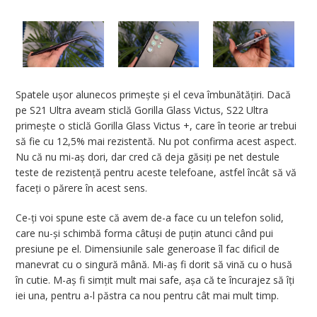
Spatele ușor alunecos primește și el ceva îmbunătățiri. Dacă
pe S21 Ultra aveam sticlă Gorilla Glass Victus, S22 Ultra
primește o sticlă Gorilla Glass Victus +, care în teorie ar trebui
să fie cu 12,5% mai rezistentă. Nu pot confirma acest aspect.
Nu că nu mi-aș dori, dar cred că deja găsiți pe net destule
teste de rezistență pentru aceste telefoane, astfel încât să vă
faceți o părere în acest sens.
Ce-ți voi spune este că avem de-a face cu un telefon solid,
care nu-și schimbă forma câtuși de puțin atunci când pui
presiune pe el. Dimensiunile sale generoase îl fac dificil de
manevrat cu o singură mână. Mi-aș fi dorit să vină cu o husă
în cutie. M-aș fi simțit mult mai safe, așa că te încurajez să îți
iei una, pentru a-l păstra ca nou pentru cât mai mult timp.