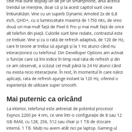
cele mai bune display-uri de pe un smartphone, anul acesta
trendul se menține, doar că și la acest capitol sunt ceva
îmbunătățiri. Vine cu un superb Dynamic Amoled 2x de 6,8
inch, QHD+, cu o luminozitate maximă de 1750 nits, de vreo
două ori mai mult față de Pixel 6 Pro și mai mult față de orice
alt telefon din piață. Culorile sunt bine redate, contrastul este
ce trebuie. Vine și cu o rată de refresh adaptivă, de 120 de Hz,
care în teorie ar trebui să ajungă și la 1 Hz atunci când nu
interacționezi cu telefonul. Din Develloper Options am activat
o funcție care să îmi indice în timp real rata de refresh și din
ce am observat, a scăzut cel mult până la 24 Hz atunci când
nu exista nicio interacțiune. În rest, în momentul în care rulezi
aplicații, rata de refresh ajunge instant la 120 Hz, oferind o
experiență de utilizare super smooth.
Mai puternic ca oricând
La interior, telefonul este antrenat de potentul procesor
Exynos 2200 pe 4 nm, ce vine într-o configurație de 8 sau 12
GB RAM, cu 128, 256, 512 sau chiar și 1 TB de stocare
internă. 1 TB. Mulți nu avem atât nici pe laptop. Gaming-ul