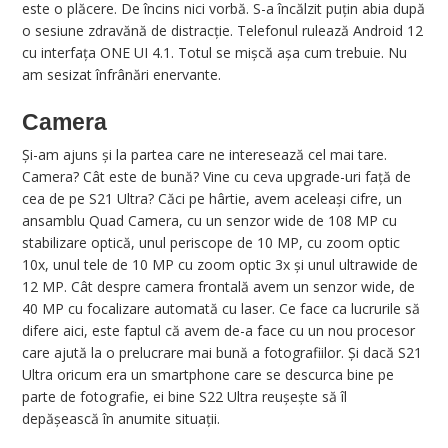
este o plăcere. De încins nici vorbă. S-a încălzit puțin abia după
o sesiune zdravănă de distracție. Telefonul rulează Android 12
cu interfața ONE UI 4.1. Totul se mișcă așa cum trebuie. Nu
am sesizat înfrânări enervante.
Camera
Și-am ajuns și la partea care ne interesează cel mai tare.
Camera? Cât este de bună? Vine cu ceva upgrade-uri față de
cea de pe S21 Ultra? Căci pe hârtie, avem aceleași cifre, un
ansamblu Quad Camera, cu un senzor wide de 108 MP cu
stabilizare optică, unul periscope de 10 MP, cu zoom optic
10x, unul tele de 10 MP cu zoom optic 3x și unul ultrawide de
12 MP. Cât despre camera frontală avem un senzor wide, de
40 MP cu focalizare automată cu laser. Ce face ca lucrurile să
difere aici, este faptul că avem de-a face cu un nou procesor
care ajută la o prelucrare mai bună a fotografiilor. Și dacă S21
Ultra oricum era un smartphone care se descurca bine pe
parte de fotografie, ei bine S22 Ultra reușește să îl
depășească în anumite situații.