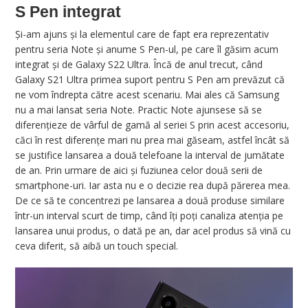
S Pen integrat
Și-am ajuns și la elementul care de fapt era reprezentativ
pentru seria Note și anume S Pen-ul, pe care îl găsim acum
integrat și de Galaxy S22 Ultra. Încă de anul trecut, când
Galaxy S21 Ultra primea suport pentru S Pen am prevăzut că
ne vom îndrepta către acest scenariu. Mai ales că Samsung
nu a mai lansat seria Note. Practic Note ajunsese să se
diferențieze de vârful de gamă al seriei S prin acest accesoriu,
căci în rest diferențe mari nu prea mai găseam, astfel încât să
se justifice lansarea a două telefoane la interval de jumătate
de an. Prin urmare de aici și fuziunea celor două serii de
smartphone-uri. Iar asta nu e o decizie rea după părerea mea.
De ce să te concentrezi pe lansarea a două produse similare
într-un interval scurt de timp, când îți poți canaliza atenția pe
lansarea unui produs, o dată pe an, dar acel produs să vină cu
ceva diferit, să aibă un touch special.