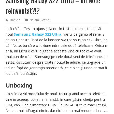
Samsung Galaxy S22 Ultra – un Note
reinventat?!?
Daniela
Ne-am jucat cu
Iată că în sfârșit a ajuns și la noi în teste nimeni altul decât
noul
Samsung Galaxy S22 Ultra
, vârful de gamă al seriei S
de anul acesta. Încă de la lansare s-a tot spus ba că-i Ultra, ba
că-i Note, ba că e o fuziune între cele două telefoane. Oricum
ar fi, un lucru e cert, bijuteria aceasta vine cu tot ce-a avut
mai bun de oferit Samsung pe cele două serii de telefoane, iar
astăzi discutăm despre toate noutățile aduse, ce upgrade-uri
aduce față de generația anterioară, ce e bine și unde ar mai fi
loc de îmbunătățiri.
Unboxing
Ca și în cazul modelului de anul trecut și anul acesta telefonul
vine în aceeași cutie minimalistă, în care găsim cheița pentru
SIM, cablul de alimentare USB-C la USB-C și ceva maculatură.
Nu s-a mai adăugat nimic, dar nici nu s-a mai renunțat la ceva.