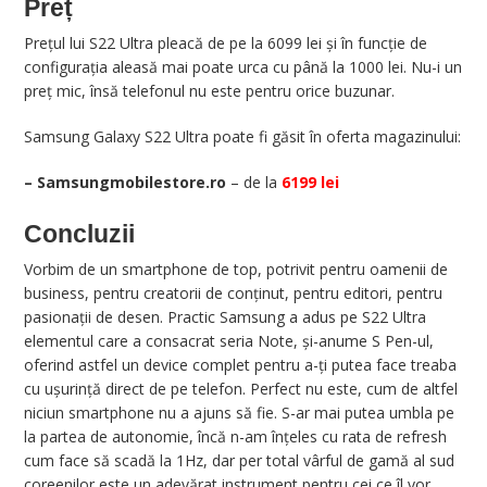
Preț
Prețul lui S22 Ultra pleacă de pe la 6099 lei și în funcție de
configurația aleasă mai poate urca cu până la 1000 lei. Nu-i un
preț mic, însă telefonul nu este pentru orice buzunar.
Samsung Galaxy S22 Ultra poate fi găsit în oferta magazinului:
–
Samsungmobilestore.ro
– de la
6199 lei
Concluzii
Vorbim de un smartphone de top, potrivit pentru oamenii de
business, pentru creatorii de conținut, pentru editori, pentru
pasionații de desen. Practic Samsung a adus pe S22 Ultra
elementul care a consacrat seria Note, și-anume S Pen-ul,
oferind astfel un device complet pentru a-ți putea face treaba
cu ușurință direct de pe telefon. Perfect nu este, cum de altfel
niciun smartphone nu a ajuns să fie. S-ar mai putea umbla pe
la partea de autonomie, încă n-am înțeles cu rata de refresh
cum face să scadă la 1Hz, dar per total vârful de gamă al sud
coreenilor este un adevărat instrument pentru cei ce îl vor