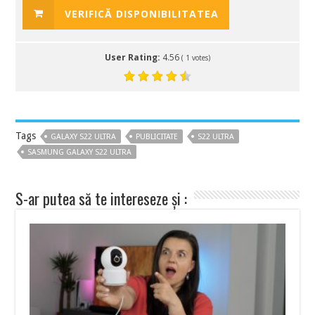
VERIFICĂ DISPONIBILITATEA
User Rating:
4.56
(
1
votes)
Tags
GALAXY S22 ULTRA
PUBLICITATE
S22 ULTRA
SASMUNG GALAXY S22 ULTRA
S-ar putea să te intereseze și :