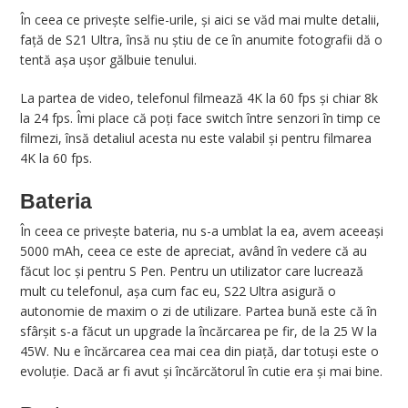
În ceea ce privește selfie-urile, și aici se văd mai multe detalii,
față de S21 Ultra, însă nu știu de ce în anumite fotografii dă o
tentă așa ușor gălbuie tenului.
La partea de video, telefonul filmează 4K la 60 fps și chiar 8k
la 24 fps. Îmi place că poți face switch între senzori în timp ce
filmezi, însă detaliul acesta nu este valabil și pentru filmarea
4K la 60 fps.
Bateria
În ceea ce privește bateria, nu s-a umblat la ea, avem aceeași
5000 mAh, ceea ce este de apreciat, având în vedere că au
făcut loc și pentru S Pen. Pentru un utilizator care lucrează
mult cu telefonul, așa cum fac eu, S22 Ultra asigură o
autonomie de maxim o zi de utilizare. Partea bună este că în
sfârșit s-a făcut un upgrade la încărcarea pe fir, de la 25 W la
45W. Nu e încărcarea cea mai cea din piață, dar totuși este o
evoluție. Dacă ar fi avut și încărcătorul în cutie era și mai bine.