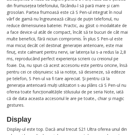
din frumusețea telefonului, făcându-l să pară mare și cam
grosolan. Partea frumoasă este că S Pen-ul integrat în noul
vârf de gamă nu îngreunează câtuși de puțin telefonul, nu
reduce dimensiunea bateriei. Practic, au găsit o modalitate de
a face device-ul atât de compact, încât să te bucuri de cât mai
multe beneficii, fără niciun compromis. În plus S Pen-ul este
mai micuț decât cel destinat generației anterioare, este mai
finuț, este calmant pentru nervi, iar latența lui s-a redus la 2,8
ms, reproducând perfect experiența scrierii cu creionul pe
foaie. Da, nu spun că acest accesoriu este pentru oricine, însă
pentru cei ce obișnuiesc să ia notițe, să deseneze, să editeze
pe telefon, S Pen-ul va fi tare apreciat. Și pentru că la
generația anterioară mulți utilizatori s-au plâns că S Pen-ul nu
oferea toate funcționalitățile stilusului de pe seria Note, iată
că de data aceasta accesoriul le are pe toate., chiar și magic
gestures.
Display
Display-ul este top. Dacă anul trecut S21 Ultra oferea unul din