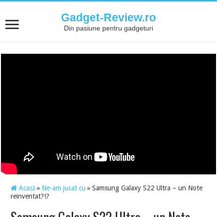
Gadget-Review.ro
Din pasiune pentru gadgeturi
Acasă
»
Ne-am jucat cu
»
Samsung Galaxy S22 Ultra – un Note
reinventat?!?