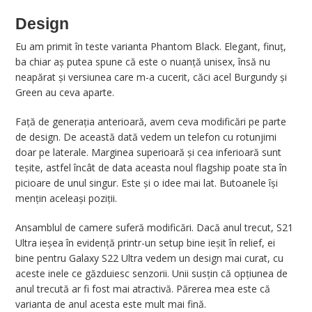
Design
Eu am primit în teste varianta Phantom Black. Elegant, finuț,
ba chiar aș putea spune că este o nuanță unisex, însă nu
neapărat și versiunea care m-a cucerit, căci acel Burgundy și
Green au ceva aparte.
Față de generația anterioară, avem ceva modificări pe parte
de design. De această dată vedem un telefon cu rotunjimi
doar pe laterale. Marginea superioară și cea inferioară sunt
teșite, astfel încât de data aceasta noul flagship poate sta în
picioare de unul singur. Este și o idee mai lat. Butoanele își
mențin aceleași poziții.
Ansamblul de camere suferă modificări. Dacă anul trecut, S21
Ultra ieșea în evidență printr-un setup bine ieșit în relief, ei
bine pentru Galaxy S22 Ultra vedem un design mai curat, cu
aceste inele ce găzduiesc senzorii. Unii susțin că opțiunea de
anul trecută ar fi fost mai atractivă. Părerea mea este că
varianta de anul acesta este mult mai fină.