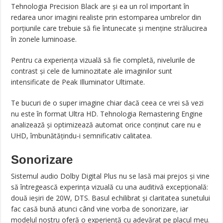
Tehnologia Precision Black are și ea un rol important în
redarea unor imagini realiste prin estomparea umbrelor din
porțiunile care trebuie să fie întunecate și menține strălucirea
în zonele luminoase.
Pentru ca experiența vizuală să fie completă, nivelurile de
contrast și cele de luminozitate ale imaginilor sunt
intensificate de Peak Illuminator Ultimate.
Te bucuri de o super imagine chiar dacă ceea ce vrei să vezi
nu este în format Ultra HD. Tehnologia Remastering Engine
analizează și optimizează automat orice conținut care nu e
UHD, îmbunătățindu-i semnificativ calitatea.
Sonorizare
Sistemul audio Dolby Digital Plus nu se lasă mai prejos și vine
să întregească experința vizuală cu una auditivă excepțională:
două ieșiri de 20W, DTS. Basul echilibrat și claritatea sunetului
fac casă bună atunci când vine vorba de sonorizare, iar
modelul nostru oferă o experiență cu adevărat pe placul meu.