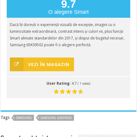
9.7
O alegere Smart
Dacă îți dorești o experiență vizuală de excepție, imagini cu o
luminozitate extraordinară, contrast intens și culori vii, plus funcții
Smart aliniate standardelor din 2017, și dispui de bugetul necesar,
Samsung 65KS9502 poate fi o alegere perfectă.
VEZI ÎN MAGAZIN
User Rating:
4.7
(
1
votes)
Tags
SAMSUNG
SAMSUNG 65KS9502