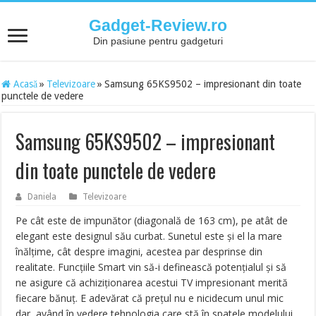
Gadget-Review.ro
Din pasiune pentru gadgeturi
Acasă
»
Televizoare
»
Samsung 65KS9502 – impresionant din toate
punctele de vedere
Samsung 65KS9502 – impresionant
din toate punctele de vedere
Daniela
Televizoare
Pe cât este de impunător (diagonală de 163 cm), pe atât de
elegant este designul său curbat. Sunetul este și el la mare
înălțime, cât despre imagini, acestea par desprinse din
realitate. Funcțiile Smart vin să-i definească potențialul și să
ne asigure că achiziționarea acestui TV impresionant merită
fiecare bănuț. E adevărat că prețul nu e nicidecum unul mic
dar, având în vedere tehnologia care stă în spatele modelului