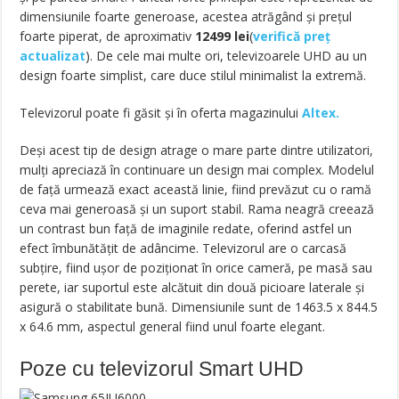
dimensiunile foarte generoase, acestea atrăgând și prețul
foarte piperat, de aproximativ
12499
lei
(
verifică preț
actualizat
). De cele mai multe ori, televizoarele UHD au un
design foarte simplist, care duce stilul minimalist la extremă.
Televizorul poate fi găsit și în oferta magazinului
Altex.
Deși acest tip de design atrage o mare parte dintre utilizatori,
mulți apreciază în continuare un design mai complex. Modelul
de față urmează exact această linie, fiind prevăzut cu o ramă
ceva mai generoasă și un suport stabil. Rama neagră creează
un contrast bun față de imaginile redate, oferind astfel un
efect îmbunătățit de adâncime. Televizorul are o carcasă
subțire, fiind ușor de poziționat în orice cameră, pe masă sau
perete, iar suportul este alcătuit din două picioare laterale și
asigură o stabilitate bună. Dimensiunile sunt de 1463.5 x 844.5
x 64.6 mm, aspectul general fiind unul foarte elegant.
Poze cu televizorul Smart UHD