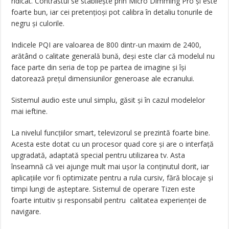
ridicat. Contrastul se stabilește prin Micro Dimming Pro și este
foarte bun, iar cei pretențioși pot calibra în detaliu tonurile de
negru și culorile.
Indicele PQI are valoarea de 800 dintr-un maxim de 2400,
arătând o calitate generală bună, deși este clar că modelul nu
face parte din seria de top pe partea de imagine și își
datorează prețul dimensiunilor generoase ale ecranului.
Sistemul audio este unul simplu, găsit și în cazul modelelor
mai ieftine.
La nivelul funcțiilor smart, televizorul se prezintă foarte bine.
Acesta este dotat cu un procesor quad core și are o interfață
upgradată, adaptată special pentru utilizarea tv. Asta
înseamnă că vei ajunge mult mai ușor la conținutul dorit, iar
aplicațiile vor fi optimizate pentru a rula cursiv, fără blocaje și
timpi lungi de așteptare. Sistemul de operare Tizen este
foarte intuitiv și responsabil pentru calitatea experienței de
navigare.