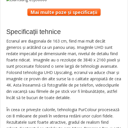
Mai multe poze și specificații
Specificații tehnice
Ecranul are diagonala de 163 cm, fiind mai mult decât
generos și arătând ca un panou uriaș. Imaginile UHD sunt
redate impecabil pe dimensiunile mari, nivelul de detaliu fiind
foarte ridicat. Imaginile au o rezoluție de 3840 x 2160 pixeli și
sunt procesate folosind o serie largă de tehnologii avansate.
Folosind tehnologia UHD Upscaling, ecranul va aduce chiar și
imaginile ce provin din alte surse la o calitate apropiată de cea
4K. Asta înseamnă că fotografiile de pe telefon, videoclipurile
din vacanță sau filmele de pe stick vor fi îmbunătățite, astfel
încât să te bucuri de toate detaliile.
În ceea ce privește culorile, tehnologia PurColour procesează
cei 8 milioane de pixeli în vederea redării unor culori fidele.
Rezultatele sunt foarte atractive, gradul de realism fiind