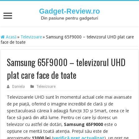
Gadget-Review.ro
Din pasiune pentru gadgeturi
Acasă
»
Televizoare
»
Samsung 65F9000 – televizorul UHD plat care
face de toate
Samsung 65F9000 – televizorul UHD
plat care face de toate
Daniela
Televizoare
Televizoarele UHD sunt în momentul actual cele mai avansate
de pe piață, oferind o imagine incredibil de clară și de
spectaculoasă căreia îi adaugă funcții 3D și Smart, ceea ce le
face să pară din altă lume. Pentru cei care își doresc un
televizor cu astfel de dotări,
Samsung 65F9000
este o
opțiune ce merită toată atenția. Prețul său este de
aproximativ
13000
lei
(
verifică preț actualizat
), un preț pe