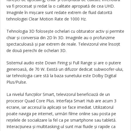
va fi procesat și redat la o calitate apropiată de cea UHD.
Imaginile în mișcare sunt redate extrem de fluid datorită
tehnologiei Clear Motion Rate de 1000 Hz.
Tehnologia 3D folosește ochelari cu obturator activ și permite
chiar și conversia din 2D în 3D. Imaginile au o profunzime
spectaculoasă și par extrem de reale. Televizorul vine însoțit
de două perechi de ochelari 3D.
Sistemul audio este Down Firing și Full Range și are o putere
generoasă, de 70 W. Există un difuzor dedicat subwoofer-ului,
iar tehnologia care stă la baza sunetului este Dolby Digital
Plus/Pulse.
La nivelul funcțiilor Smart, televizorul beneficiază de un
procesor Quad Core Plus. Interfața Smart Hub are acum 3
ecrane, iar accesul la aplicații se face imediat. Utilizatorul
poate naviga pe internet, urmări filme online sau posta pe
rețelele de socializare la fel ca pe smartphone sau tabletă.
Interacțiunea și multitasking-ul sunt mai fluide și rapide ca