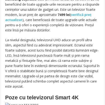
beneficiind de toate upgrade-urile necesare pentru a răspunde
cerințelor unui iubitor de gadget-uri. Este un televizor foarte
modern, la un preț de aproximativ
7499
lei
(
verifică preț
actualizat
), care beneficiază de toate upgrade-urile actuale
pentru a-ți oferi o experiență completă de vizionare. Prețul
este însă pe măsura dotărilor.
La nivelul designului, televizorul UHD aduce un profil ultra
slim, aspectul fiind cu adevărat impresionant. Ecranul este
foarte subțire, acest lucru fiind posibil datorită iluminării edge-
LED, însă televizorul punctează foarte mult și prin rama
metalică și finisajele fine, mai ales că rama este subțire și
pune foarte bine în evidență dimensiunile ecranului. Suportul în
V oferă o stabilitate bună și completează foarte bine designul
minimalist. Upgrade-ul pe partea de design este clar vizibil,
televizorul putând schimba complet aspectul camerei în care
este așezat.
Poze cu televizorul Smart 4K