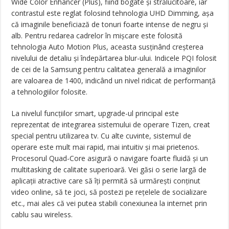
Wide Color Enhancer (Plus), fiind bogate și strălucitoare, iar
contrastul este reglat folosind tehnologia UHD Dimming, așa
că imaginile beneficiază de tonuri foarte intense de negru și
alb. Pentru redarea cadrelor în mișcare este folosită
tehnologia Auto Motion Plus, aceasta susținând creșterea
nivelului de detaliu și îndepărtarea blur-ului. Indicele PQI folosit
de cei de la Samsung pentru calitatea generală a imaginilor
are valoarea de 1400, indicând un nivel ridicat de performanță
a tehnologiilor folosite.
La nivelul funcțiilor smart, upgrade-ul principal este
reprezentat de integrarea sistemului de operare Tizen, creat
special pentru utilizarea tv. Cu alte cuvinte, sistemul de
operare este mult mai rapid, mai intuitiv și mai prietenos.
Procesorul Quad-Core asigură o navigare foarte fluidă și un
multitasking de calitate superioară. Vei găsi o serie largă de
aplicații atractive care să îți permită să urmărești conținut
video online, să te joci, să postezi pe rețelele de socializare
etc., mai ales că vei putea stabili conexiunea la internet prin
cablu sau wireless.