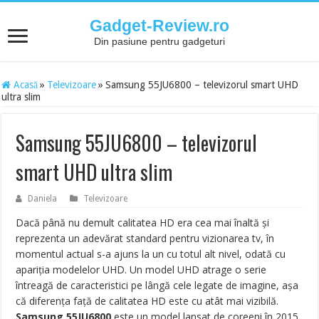
Gadget-Review.ro
Din pasiune pentru gadgeturi
Acasă
»
Televizoare
»
Samsung 55JU6800 – televizorul smart UHD
ultra slim
Samsung 55JU6800 – televizorul
smart UHD ultra slim
Daniela
Televizoare
Dacă până nu demult calitatea HD era cea mai înaltă și
reprezenta un adevărat standard pentru vizionarea tv, în
momentul actual s-a ajuns la un cu totul alt nivel, odată cu
apariția modelelor UHD. Un model UHD atrage o serie
întreagă de caracteristici pe lângă cele legate de imagine, așa
că diferența față de calitatea HD este cu atât mai vizibilă.
Samsung 55JU6800
este un model lansat de coreeni în 2015,