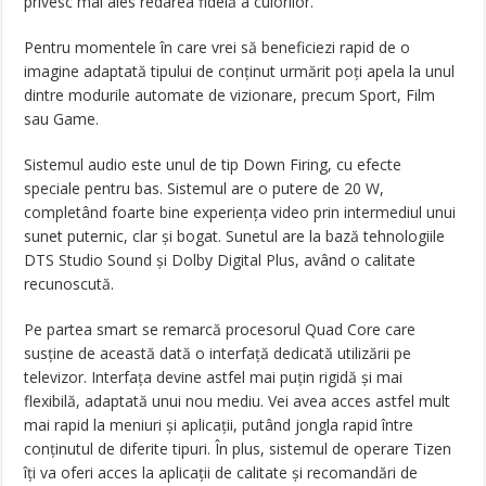
privesc mai ales redarea fidelă a culorilor.
Pentru momentele în care vrei să beneficiezi rapid de o
imagine adaptată tipului de conținut urmărit poți apela la unul
dintre modurile automate de vizionare, precum Sport, Film
sau Game.
Sistemul audio este unul de tip Down Firing, cu efecte
speciale pentru bas. Sistemul are o putere de 20 W,
completând foarte bine experiența video prin intermediul unui
sunet puternic, clar și bogat. Sunetul are la bază tehnologiile
DTS Studio Sound și Dolby Digital Plus, având o calitate
recunoscută.
Pe partea smart se remarcă procesorul Quad Core care
susține de această dată o interfață dedicată utilizării pe
televizor. Interfața devine astfel mai puțin rigidă și mai
flexibilă, adaptată unui nou mediu. Vei avea acces astfel mult
mai rapid la meniuri și aplicații, putând jongla rapid între
conținutul de diferite tipuri. În plus, sistemul de operare Tizen
îți va oferi acces la aplicații de calitate și recomandări de