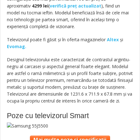
aproximativ
4299
lei
(
verifică preț actualizat
), fiind un
model nu tocmai ieftin. Modelul beneficiază însă de cele mai
noi tehnologii pe partea smart, oferind în același timp o
experiență completă de vizionare.
Televizorul poate fi găsit și în oferta magazinelor
Altex
și
Evomag.
Designul televizorului este caracterizat de contrastul argintiu-
negru al carcasei și aspectul general foarte elegant. Modelul
are astfel o ramă milimetrică și un profil foarte subțire, potrivit
pentru un televizor premium, remarcându-se totodată finisajul
metalic și suportul modern, prevăzut cu brațe de susținere.
Televizorul are dimensiunile de 1231.6 x 711.9 x 67.8 mm și va
ocupa la propriu centrul de interes în orice cameră de zi.
Poze cu televizorul Smart
Mai multe poze și specificații