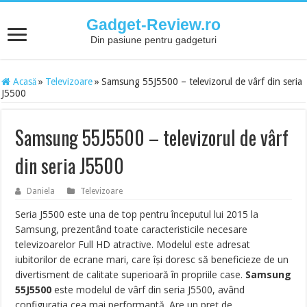
Gadget-Review.ro
Din pasiune pentru gadgeturi
Acasă
»
Televizoare
»
Samsung 55J5500 – televizorul de vârf din seria
J5500
Samsung 55J5500 – televizorul de vârf
din seria J5500
Daniela
Televizoare
Seria J5500 este una de top pentru începutul lui 2015 la
Samsung, prezentând toate caracteristicile necesare
televizoarelor Full HD atractive. Modelul este adresat
iubitorilor de ecrane mari, care își doresc să beneficieze de un
divertisment de calitate superioară în propriile case.
Samsung
55J5500
este modelul de vârf din seria J5500, având
configurația cea mai performantă. Are un preț de