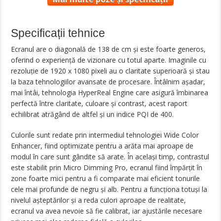
Specificații tehnice
Ecranul are o diagonală de 138 de cm și este foarte generos,
oferind o experiență de vizionare cu totul aparte. Imaginile cu
rezoluție de 1920 x 1080 pixeli au o claritate superioară și stau
la baza tehnologiilor avansate de procesare. Întâlnim așadar,
mai întâi, tehnologia HyperReal Engine care asigură îmbinarea
perfectă între claritate, culoare și contrast, acest raport
echilibrat atrăgând de altfel și un indice PQI de 400.
Culorile sunt redate prin intermediul tehnologiei Wide Color
Enhancer, fiind optimizate pentru a arăta mai aproape de
modul în care sunt gândite să arate. În același timp, contrastul
este stabilit prin Micro Dimming Pro, ecranul fiind împărțit în
zone foarte mici pentru a fi comparate mai eficient tonurile
cele mai profunde de negru și alb. Pentru a funcționa totuși la
nivelul așteptărilor și a reda culori aproape de realitate,
ecranul va avea nevoie să fie calibrat, iar ajustările necesare