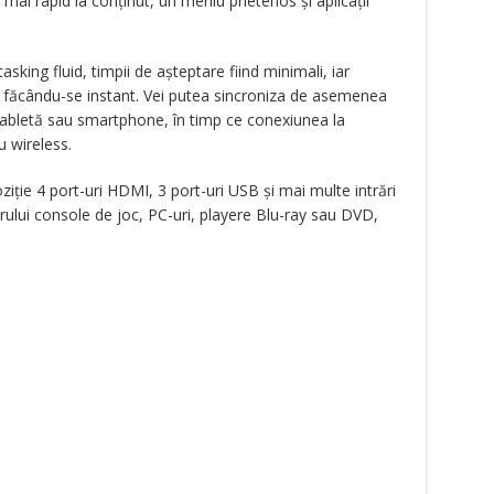
mai rapid la conținut, un meniu prietenos și aplicații
king fluid, timpii de așteptare fiind minimali, iar
 tv făcându-se instant. Vei putea sincroniza de asemenea
 tabletă sau smartphone, în timp ce conexiunea la
u wireless.
poziție 4 port-uri HDMI, 3 port-uri USB și mai multe intrări
ului console de joc, PC-uri, playere Blu-ray sau DVD,