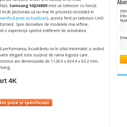
Abon
 față.
Samsung 50JU6800
este un televizor cu funcții
Știr
 încât plictiseala să nu mai fie prezentă niciodată în
Inb
verifică preț actualizat
), acesta fiind un televizor UHD
Nu
rtisment. Spre deosebire de modelele mai ieftine,
ind o experiență optimă indiferent de activitatea
Ema
ă performanța, încadrându-se în stilul minimalist și având
foarte elegant este susținut de rama îngustă care
levizorul are dimensiunile de 1128.9 x 654.4 x 63.2 mm,
iving.
art 4K
te poze și specificații