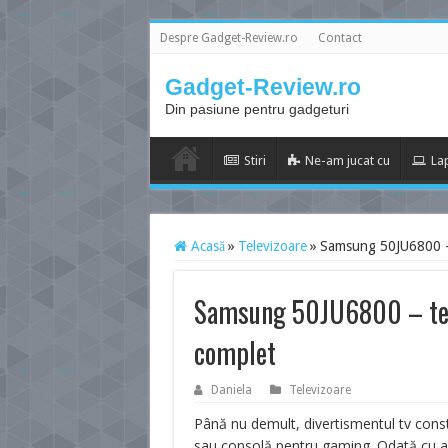
Despre Gadget-Review.ro
Contact
Gadget-Review.ro
Din pasiune pentru gadgeturi
Stiri
Ne-am jucat cu
La
Acasă
»
Televizoare
»
Samsung 50JU6800 – 
Samsung 50JU6800 – tel
complet
Daniela
Televizoare
Până nu demult, divertismentul tv const
sau consolă pentru gaming. Odată cu apar