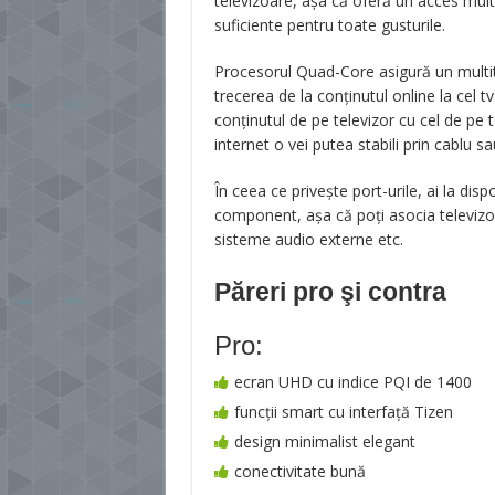
televizoare, așa că oferă un acces mult 
suficiente pentru toate gusturile.
Procesorul Quad-Core asigură un multitas
trecerea de la conținutul online la cel
conținutul de pe televizor cu cel de pe
internet o vei putea stabili prin cablu sa
În ceea ce privește port-urile, ai la dis
component, așa că poți asocia televizor
sisteme audio externe etc.
Păreri pro şi contra
Pro:
ecran UHD cu indice PQI de 1400
funcții smart cu interfață Tizen
design minimalist elegant
conectivitate bună