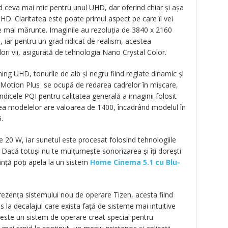
d ceva mai mic pentru unul UHD, dar oferind chiar și așa
 HD. Claritatea este poate primul aspect pe care îl vei
ele mai mărunte. Imaginile au rezoluția de 3840 x 2160
, iar pentru un grad ridicat de realism, acestea
ori vii, asigurată de tehnologia Nano Crystal Color.
ing UHD, tonurile de alb și negru fiind reglate dinamic și
o Motion Plus se ocupă de redarea cadrelor în mișcare,
 Indicele PQI pentru calitatea generală a imaginii folosit
a modelelor are valoarea de 1400, încadrând modelul în
.
 20 W, iar sunetul este procesat folosind tehnologiile
 Dacă totuși nu te mulțumește sonorizarea și îți dorești
anță poți apela la un sistem
Home Cinema 5.1 cu Blu-
prezența sistemului nou de operare Tizen, acesta fiind
la decalajul care exista față de sisteme mai intuitive
este un sistem de operare creat special pentru