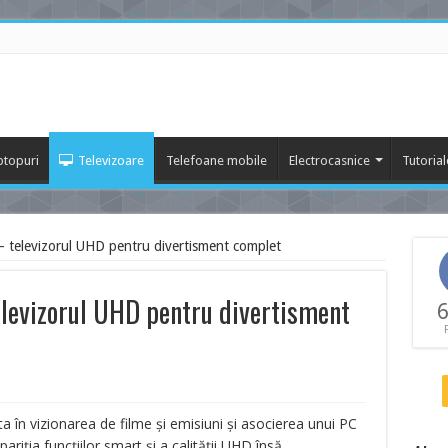
ptopuri
Televizoare
Telefoane mobile
Electrocasnice
Tutorial
televizorul UHD pentru divertisment complet
evizorul UHD pentru divertisment
6
a în vizionarea de filme și emisiuni și asocierea unui PC
iția funcțiilor smart și a calității UHD însă,