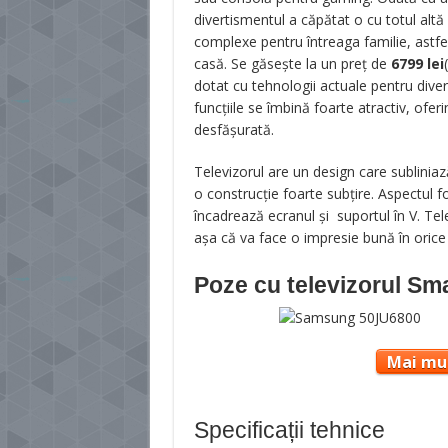
divertismentul a căpătat o cu totul altă
complexe pentru întreaga familie, astfel
casă. Se găsește la un preț de
6799
lei
(
dotat cu tehnologii actuale pentru dive
funcțiile se îmbină foarte atractiv, ofer
desfășurată.
Televizorul are un design care subliniaz
o construcție foarte subțire. Aspectul 
încadrează ecranul și suportul în V. Te
așa că va face o impresie bună în orice l
Poze cu televizorul Sm
Mai mul
Specificații tehnice