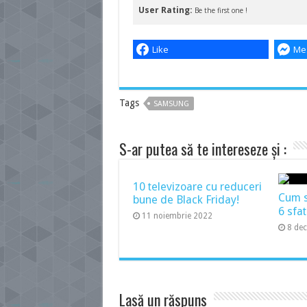
User Rating:
Be the first one !
Like
Me
Tags
SAMSUNG
S-ar putea să te intereseze și :
10 televizoare cu reduceri
Cum să
bune de Black Friday!
6 sfat
11 noiembrie 2022
8 de
Lasă un răspuns