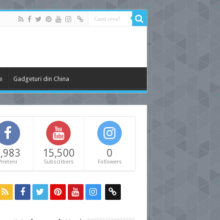
e
Gadgeturi din China
,983
15,500
0
Prieteni
Subscribers
Followers