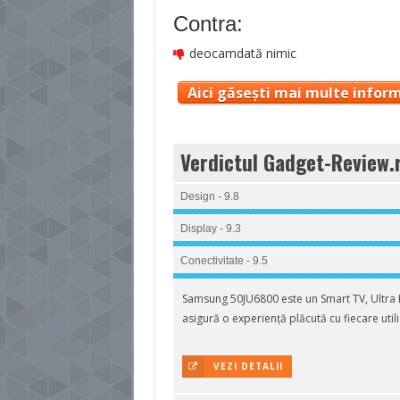
Contra:
deocamdată nimic
Aici găsești mai multe inform
Verdictul Gadget-Review.
Design - 9.8
Display - 9.3
Conectivitate - 9.5
Samsung 50JU6800 este un Smart TV, Ultra H
asigură o experiență plăcută cu fiecare utili
VEZI DETALII