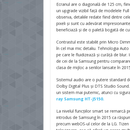
Ecranul are o diagonală de 125 cm, fiin
un upgrade vizibil față de modelele Full
observa, detaliile redate fiind dintre c
pixeli și sunt cu adevărat impresionante
beneficiază și de o paletă bogată de cul
Contrastul este stabilit prin Micro Dimm
în cel mai mic detaliu. Tehnologia Aut
pe care le fluidizează și curăță de blur.
de cei de la Samsung pentru comparare
clasa de mijloc a seriilor lansate în 2015
Sistemul audio are o putere standard de
Dolby Digital Plus și DTS Studio Sound.
un sistem mai puternic, atunci cu sigur
ray Samsung HT-J5150.
La nivelul funcțiilor smart se remarcă 
introdus de Samsung în 2015 ca răspuns 
precum webOS-ul celor de la LG. Tizen 