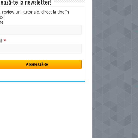
ează-te la newsletter!
i, review-uri, tutoriale, direct la tine în
ox.
me
*
il