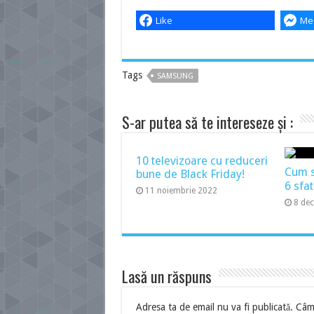
Like
Me
Tags
SAMSUNG
S-ar putea să te intereseze și :
10 televizoare cu reduceri
Cum să
bune de Black Friday!
6 sfat
11 noiembrie 2022
8 de
Lasă un răspuns
Adresa ta de email nu va fi publicată.
Câmp