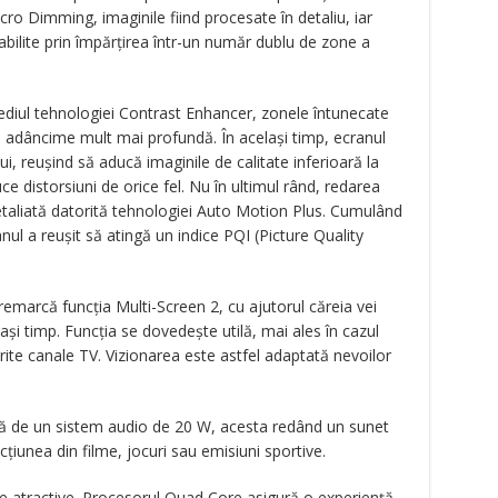
icro Dimming, imaginile fiind procesate în detaliu, iar
tabilite prin împărțirea într-un număr dublu de zone a
ediul tehnologiei Contrast Enhancer, zonele întunecate
o adâncime mult mai profundă. În același timp, ecranul
i, reușind să aducă imaginile de calitate inferioară la
 distorsiuni de orice fel. Nu în ultimul rând, redarea
detaliată datorită tehnologiei Auto Motion Plus. Cumulând
nul a reușit să atingă un indice PQI (Picture Quality
remarcă funcția Multi-Screen 2, cu ajutorul căreia vei
și timp. Funcția se dovedește utilă, mai ales în cazul
erite canale TV. Vizionarea este astfel adaptată nevoilor
tă de un sistem audio de 20 W, acesta redând un sunet
țiunea din filme, jocuri sau emisiuni sportive.
 de atractive. Procesorul Quad Core asigură o experiență