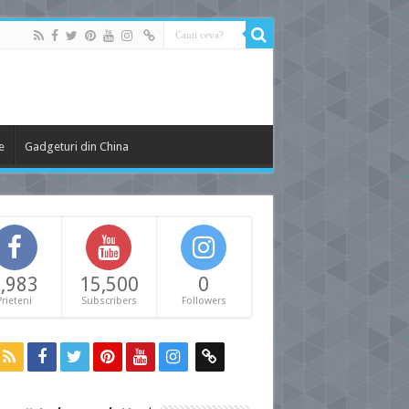
e
Gadgeturi din China
,983
15,500
0
Prieteni
Subscribers
Followers