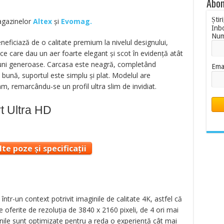
Abon
Știr
magazinelor
Altex
și
Evomag.
Inb
Nu
neficiază de o calitate premium la nivelul designului,
ce care dau un aer foarte elegant și scot în evidență atât
iuni generoase. Carcasa este neagră, completând
Ema
e bună, suportul este simplu și plat. Modelul are
m, remarcându-se un profil ultra slim de invidiat.
t Ultra HD
te poze și specificații
tr-un context potrivit imaginile de calitate 4K, astfel că
e oferite de rezoluția de 3840 x 2160 pixeli, de 4 ori mai
inile sunt optimizate pentru a reda o experiență cât mai