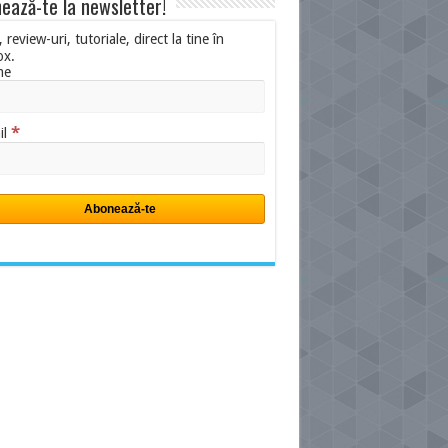
ează-te la newsletter!
i, review-uri, tutoriale, direct la tine în
ox.
me
*
il