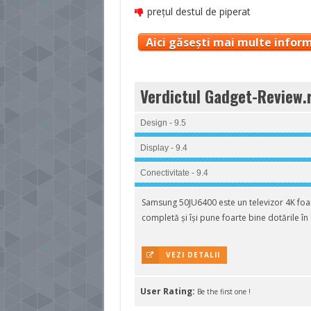
prețul destul de piperat
Aici găsești mai multe inform
Verdictul Gadget-Review.
Design - 9.5
Display - 9.4
Conectivitate - 9.4
Samsung 50JU6400 este un televizor 4K foar
completă și își pune foarte bine dotările în
VEZI DETALII
User Rating:
Be the first one !