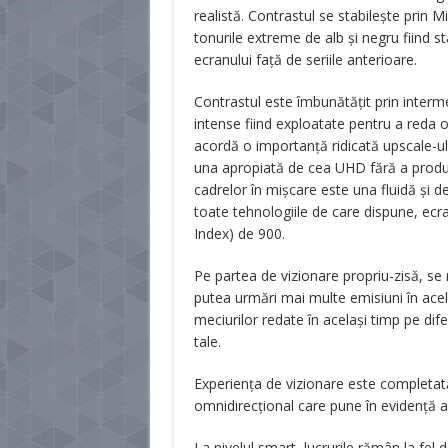
realistă. Contrastul se stabilește prin M
tonurile extreme de alb și negru fiind s
ecranului față de seriile anterioare.
Contrastul este îmbunătățit prin interm
intense fiind exploatate pentru a reda 
acordă o importanță ridicată upscale-ulu
una apropiată de cea UHD fără a produce
cadrelor în mișcare este una fluidă și 
toate tehnologiile de care dispune, ecra
Index) de 900.
Pe partea de vizionare propriu-zisă, se 
putea urmări mai multe emisiuni în acela
meciurilor redate în același timp pe dif
tale.
Experiența de vizionare este completa
omnidirecțional care pune în evidență ac
La nivelul smart, lucrurile rămân la fel