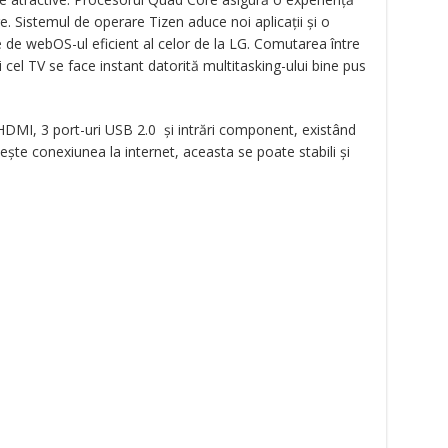
are. Sistemul de operare Tizen aduce noi aplicații și o
 de webOS-ul eficient al celor de la LG. Comutarea între
și cel TV se face instant datorită multitasking-ului bine pus
ri HDMI, 3 port-uri USB 2.0 și intrări component, existând
eşte conexiunea la internet, aceasta se poate stabili și