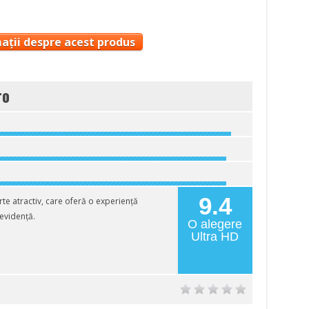
ații despre acest produs
ro
9.4
te atractiv, care oferă o experiență
 evidență.
O alegere
Ultra HD