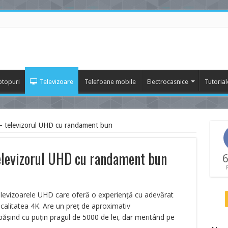
ptopuri
Televizoare
Telefoane mobile
Electrocasnice
Tutorial
 televizorul UHD cu randament bun
evizorul UHD cu randament bun
6
elevizoarele UHD care oferă o experiență cu adevărat
calitatea 4K. Are un preț de aproximativ
pășind cu puțin pragul de 5000 de lei, dar meritând pe