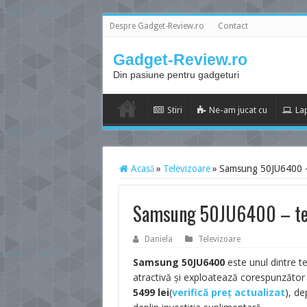
Despre Gadget-Review.ro
Contact
Gadget-Review.ro
Din pasiune pentru gadgeturi
Stiri
Ne-am jucat cu
La
Acasă
»
Televizoare
»
Samsung 50JU6400 –
Samsung 50JU6400 – tel
Daniela
Televizoare
Samsung 50JU6400
este unul dintre t
atractivă și exploatează corespunzător 
5499
lei
(
verifică preț actualizat
), de