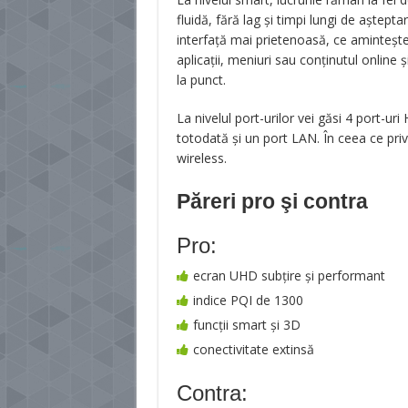
fluidă, fără lag și timpi lungi de aștept
interfață mai prietenoasă, ce amintește
aplicații, meniuri sau conținutul online 
la punct.
La nivelul port-urilor vei găsi 4 port-u
totodată și un port LAN. În ceea ce priv
wireless.
Păreri pro şi contra
Pro:
ecran UHD subțire și performant
indice PQI de 1300
funcții smart și 3D
conectivitate extinsă
Contra: