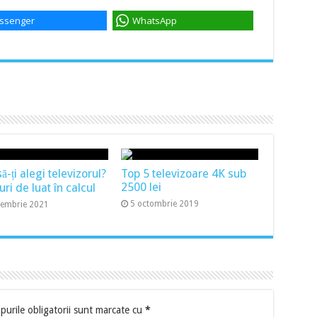
ssenger
WhatsApp
-ți alegi televizorul?
Top 5 televizoare 4K sub
2500 lei
uri de luat în calcul
5 octombrie 2019
cembrie 2021
urile obligatorii sunt marcate cu
*