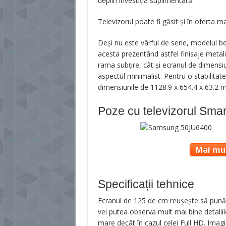
deplin investiția suplimentară.
Televizorul poate fi găsit și în oferta 
Deși nu este vârful de serie, modelul be
acesta prezentând astfel finisaje metali
rama subțire, cât și ecranul de dimens
aspectul minimalist. Pentru o stabilitat
dimensiunile de 1128.9 x 654.4 x 63.2 m
Poze cu televizorul Smar
Mai mul
Specificații tehnice
Ecranul de 125 de cm reușește să pună în
vei putea observa mult mai bine detaliil
mare decât în cazul celei Full HD. Imag