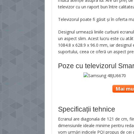
multă atenție asupra lui. Are un preț d
televizor cu un raport bun între calitatea
Televizorul poate fi găsit și în oferta 
Designul urmează liniile curburii ecranul
un aspect slim. Acest lucru este cu atât
1084.8 x 628.9 x 96.0 mm, iar designul e
suportului, ceea ce oferă un aspect pr
Poze cu televizorul Sma
Mai mul
Specificații tehnice
Ecranul are diagonala de 121 de cm, fii
dimensiunile ideale minime pentru redar
vom urmări indicele PQI propus de cei 