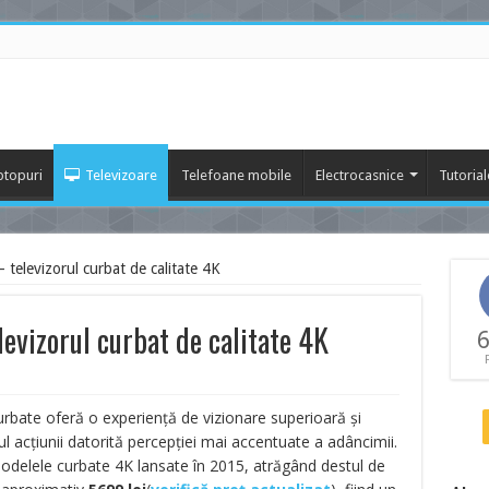
ptopuri
Televizoare
Telefoane mobile
Electrocasnice
Tutorial
elevizorul curbat de calitate 4K
vizorul curbat de calitate 4K
6
rbate oferă o experiență de vizionare superioară și
ul acțiunii datorită percepției mai accentuate a adâncimii.
odelele curbate 4K lansate în 2015, atrăgând destul de