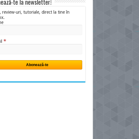
ează-te la newsletter!
i, review-uri, tutoriale, direct la tine în
ox.
me
*
il