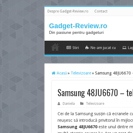
Despre Gadget-Review.ro
Contact
Gadget-Review.ro
Din pasiune pentru gadgeturi
Stiri
Ne-am jucat cu
La
Acasă
»
Televizoare
»
Samsung 48JU6670 – t
Samsung 48JU6670 – tele
Daniela
Televizoare
Cei de la Samsung susțin că ecranele cu
reușesc să introducă privitorul în mijloc
Samsung 48JU6670
este unul dintre m