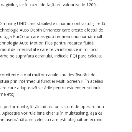
aginilor, iar în cazul de față are valoarea de 1200,
 Dimming UHD care stabilește dinamic contrastul și redă
 tehnologia Auto Depth Enhancer care crește efectul de
ologia PurColor care asigură redarea unui număr mult
tehnologia Auto Motion Plus pentru redarea fluidă
adul de imersivitate care te va introduce în mijlocul
orme pe suprafața ecranului, indicele PQI pare calculat
oncomitente a mai multor canale sau desfășurării de
estuia prin intermediul funcției Multi-Screen II. În același
are care adaptează setările pentru evidențierea tipului
ame etc).
e performante, întâlnind aici un sistem de operare nou
 Aplicațiile vor rula bine chiar și în multitasking, așa că
ine asemănătoare celei cu care ești obișnuit pe ecranul