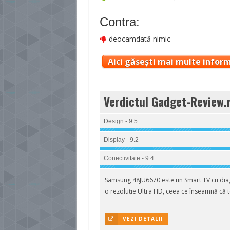
Contra:
deocamdată nimic
Aici găsești mai multe inform
Verdictul Gadget-Review.
Design - 9.5
Display - 9.2
Conectivitate - 9.4
Samsung 48JU6670 este un Smart TV cu dia
o rezoluție Ultra HD, ceea ce înseamnă că 
VEZI DETALII