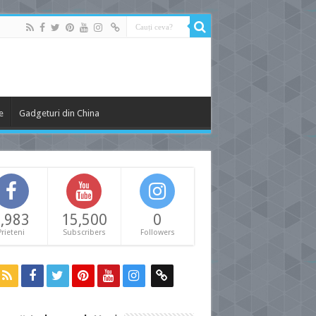
e
Gadgeturi din China
,983
15,500
0
Prieteni
Subscribers
Followers