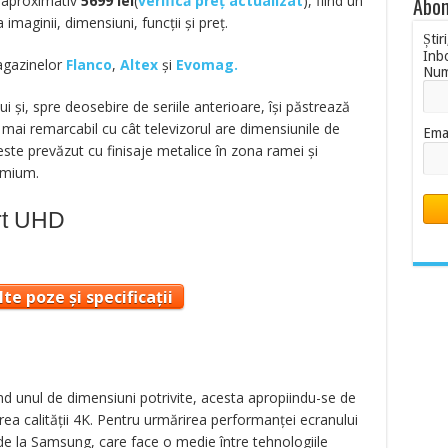
e aproximativ
5699
lei
(
verifică preț actualizat
), fiind un
Abon
 imaginii, dimensiuni, funcții și preț.
Știr
Inb
magazinelor
Flanco
,
Altex
și
Evomag.
Nu
ui și, spre deosebire de seriile anterioare, își păstrează
 mai remarcabil cu cât televizorul are dimensiunile de
Ema
ste prevăzut cu finisaje metalice în zona ramei și
emium.
rt UHD
te poze și specificații
nd unul de dimensiuni potrivite, acesta apropiindu-se de
ea calității 4K. Pentru urmărirea performanței ecranului
de la Samsung, care face o medie între tehnologiile