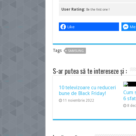
User Rating:
Be the first one !
Like
Me
Tags
SAMSUNG
S-ar putea să te intereseze și :
10 televizoare cu reduceri
Cum să
bune de Black Friday!
6 sfat
11 noiembrie 2022
8 de