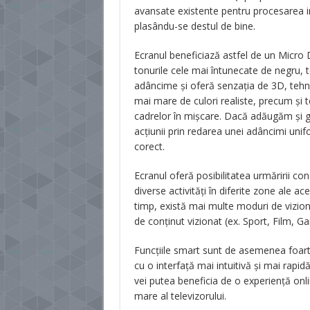
avansate existente pentru procesarea im
plasându-se destul de bine.
Ecranul beneficiază astfel de un Micro
tonurile cele mai întunecate de negru,
adâncime și oferă senzația de 3D, tehn
mai mare de culori realiste, precum și 
cadrelor în mișcare. Dacă adăugăm și gr
acțiunii prin redarea unei adâncimi unif
corect.
Ecranul oferă posibilitatea urmăririi c
diverse activități în diferite zone ale ac
timp, există mai multe moduri de vizion
de conținut vizionat (ex. Sport, Film, G
Funcțiile smart sunt de asemenea foart
cu o interfață mai intuitivă și mai rapidă.
vei putea beneficia de o experiență onl
mare al televizorului.