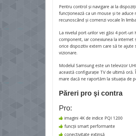
Pentru control și navigare ai la dispo
funcționează ca un mouse și te aduce m
recunoscând și comenzi vocale în limba
La nivelul port-urilor vei găsi 4 port-uri
component, iar conexiunea la internet s
orice dispozitiv extern care să te ajute 
vizionare.
Modelul Samsung este un televizor UHD 
această configurație TV de ultimă oră. Î
mare dacă ne raportăm la situația de pe
Păreri pro şi contra
Pro:
imagini 4K de indice PQI 1200
funcții smart performante
conectivitate extinsă