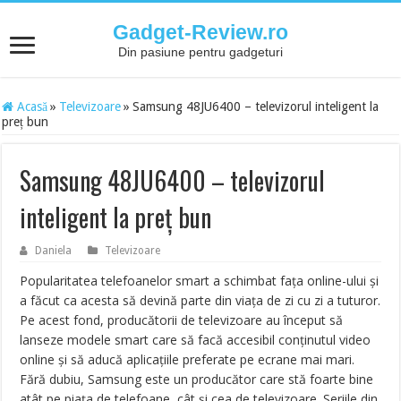
Gadget-Review.ro
Din pasiune pentru gadgeturi
Acasă
»
Televizoare
»
Samsung 48JU6400 – televizorul inteligent la
preț bun
Samsung 48JU6400 – televizorul
inteligent la preț bun
Daniela
Televizoare
Popularitatea telefoanelor smart a schimbat fața online-ului și
a făcut ca acesta să devină parte din viața de zi cu zi a tuturor.
Pe acest fond, producătorii de televizoare au început să
lanseze modele smart care să facă accesibil conținutul video
online și să aducă aplicațiile preferate pe ecrane mai mari.
Fără dubiu, Samsung este un producător care stă foarte bine
atât pe piața de telefoane, cât și cea de televizoare. Seriile din