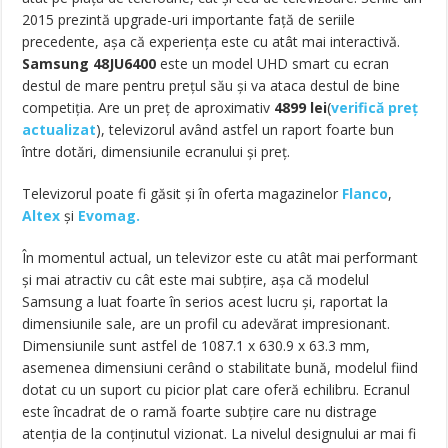
2015 prezintă upgrade-uri importante față de seriile
precedente, așa că experiența este cu atât mai interactivă.
Samsung 48JU6400
este un model UHD smart cu ecran
destul de mare pentru prețul său și va ataca destul de bine
competiția. Are un preț de aproximativ
4899
lei
(
verifică preț
actualizat
), televizorul având astfel un raport foarte bun
între dotări, dimensiunile ecranului și preț.
Televizorul poate fi găsit și în oferta magazinelor
Flanco
,
Altex
și
Evomag.
În momentul actual, un televizor este cu atât mai performant
și mai atractiv cu cât este mai subțire, așa că modelul
Samsung a luat foarte în serios acest lucru și, raportat la
dimensiunile sale, are un profil cu adevărat impresionant.
Dimensiunile sunt astfel de 1087.1 x 630.9 x 63.3 mm,
asemenea dimensiuni cerând o stabilitate bună, modelul fiind
dotat cu un suport cu picior plat care oferă echilibru. Ecranul
este încadrat de o ramă foarte subțire care nu distrage
atenția de la conținutul vizionat. La nivelul designului ar mai fi