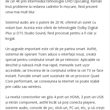
de cel 4K prin intermediul tehnologiei UHD Upscaling. Rămân
însă probleme la redarea cadrelor în mișcare, fiind prezent
ceva mai mult blur.
Sistemul audio are o putere de 20 W, oferind un sunet cu
volum bun. Acesta este oferit de tehnologiile Dolby Digital
Plus și DTS Studio Sound, fiind procesat pentru a fi clar și
bogat.
Un upgrade important este cel de pe partea smart. Astfel,
sistemul de operare Tizen aduce o interfață nouă, creată
special pentru conținutul smart de pe televizor. Aplicațiile se
deschid și rulează mult mai rapid, meniurile sunt ușor
accesibile, iar trecerea de la conținutul online la cel TV se face
instant. Funcțiile smart sunt susținute de un procesor Quad
Core performant, iar conexiunea la internet se poate stabili
prin cablu sau wireless.
La nivelul conectorilor vei găsi 4 port-uri HDMI, 3 port-uri USB
și intrări component, astfel încât să poți conecta playere,
sisteme audio, console de joc, stick-uri, PC-uri, etc, și să crești