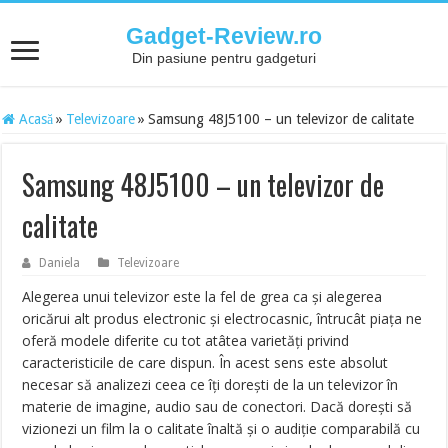
Gadget-Review.ro
Din pasiune pentru gadgeturi
Acasă
»
Televizoare
»
Samsung 48J5100 – un televizor de calitate
Samsung 48J5100 – un televizor de
calitate
Daniela
Televizoare
Alegerea unui televizor este la fel de grea ca şi alegerea
oricărui alt produs electronic şi electrocasnic, întrucât piaţa ne
oferă modele diferite cu tot atâtea varietăţi privind
caracteristicile de care dispun. În acest sens este absolut
necesar să analizezi ceea ce îţi doreşti de la un televizor în
materie de imagine, audio sau de conectori. Dacă doreşti să
vizionezi un film la o calitate înaltă şi o audiţie comparabilă cu