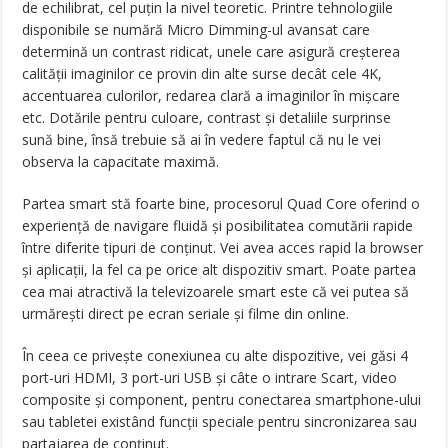
de echilibrat, cel puțin la nivel teoretic. Printre tehnologiile
disponibile se numără Micro Dimming-ul avansat care
determină un contrast ridicat, unele care asigură creșterea
calității imaginilor ce provin din alte surse decât cele 4K,
accentuarea culorilor, redarea clară a imaginilor în mișcare
etc. Dotările pentru culoare, contrast și detaliile surprinse
sună bine, însă trebuie să ai în vedere faptul că nu le vei
observa la capacitate maximă.
Partea smart stă foarte bine, procesorul Quad Core oferind o
experiență de navigare fluidă și posibilitatea comutării rapide
între diferite tipuri de conținut. Vei avea acces rapid la browser
și aplicații, la fel ca pe orice alt dispozitiv smart. Poate partea
cea mai atractivă la televizoarele smart este că vei putea să
urmărești direct pe ecran seriale și filme din online.
În ceea ce privește conexiunea cu alte dispozitive, vei găsi 4
port-uri HDMI, 3 port-uri USB și câte o intrare Scart, video
composite și component, pentru conectarea smartphone-ului
sau tabletei existând funcții speciale pentru sincronizarea sau
partajarea de conținut.