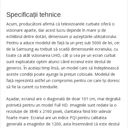
Specificații tehnice
Acum, producătorii afirmă că televizoarele curbate oferă o
vizionare aparte, dar acest lucru depinde în mare și de
echilibrul dintre dotări, dimensiuni și așteptările utilizatorului.
Pentru a aduce modelul de față la un preț sub 5000 de lei, cei
de la Samsung au trebuit să scadă dimensiunile ecranului, cu
toate că atât vizionarea UHD, cât și cea pe un ecran curbat
sunt exploatate optim atunci când ecranul este destul de
generos. În același timp însă, un model care să îndeplinească
aceste condiții poate ajunge la prețuri colosale. Modelul de
față reprezintă astfel un compromis pentru cei care își doresc
să fie la curent cu trendurile.
Așadar, ecranul are o diagonală de doar 101 cm, mai degrabă
potrivită pentru un model Full HD. Imaginile sunt redate la o
rezoluție de 3840 x 2160 pixeli, claritatea fiind într-adevăr
foarte mare. Ecranul are un indice PQI pentru calitatea
generală a imaginilor de 1200, asta însemnând că este destul