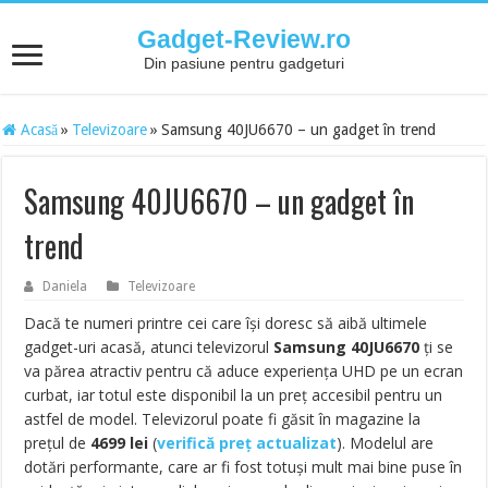
Gadget-Review.ro
Din pasiune pentru gadgeturi
Acasă
»
Televizoare
»
Samsung 40JU6670 – un gadget în trend
Samsung 40JU6670 – un gadget în
trend
Daniela
Televizoare
Dacă te numeri printre cei care își doresc să aibă ultimele
gadget-uri acasă, atunci televizorul
Samsung 40JU6670
ți se
va părea atractiv pentru că aduce experiența UHD pe un ecran
curbat, iar totul este disponibil la un preț accesibil pentru un
astfel de model. Televizorul poate fi găsit în magazine la
prețul de
4699
lei
(
verifică preț actualizat
). Modelul are
dotări performante, care ar fi fost totuși mult mai bine puse în