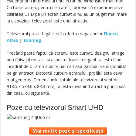
evidență prin intermediul unui ecran de dimensiuni mai mari.
Cu toate astea, pentru cei care își doresc să experimenteze
calitatea UHD pe un ecran curbat și nu au un buget mai mare
la dispoziție, televizorul este unul atractiv.
Televizorul poate fi găsit și în oferta magazinelor
Flanco
,
Altex
și
Evomag.
Trecând peste faptul că ecranul este curbat, designul atrage
prin finisajul metalic și aspectul foarte elegant, acesta fiind
încadrat de o ramă subțire, iar carcasa gasindu-se disponibilă
pe gri antracit. Datorită curburii ecranului, profilul este ceva
mai generos. Dimensiunile totale ale televizorului sunt de
918.5 x 534.0 x 83.3 mm, acesta devenind atracția principală
din casă, cu siguranță.
Poze cu televizorul Smart UHD
Mai multe poze și specificații