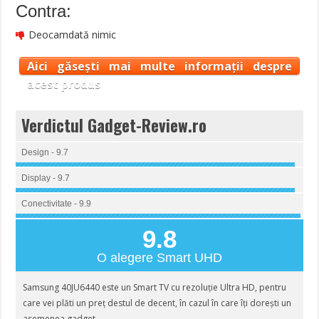
Contra:
Deocamdată nimic
Aici găsești mai multe informații despre
acest produs
Verdictul Gadget-Review.ro
Design - 9.7
Display - 9.7
Conectivitate - 9.9
9.8
O alegere Smart UHD
Samsung 40JU6440 este un Smart TV cu rezoluție Ultra HD, pentru
care vei plăti un preț destul de decent, în cazul în care îți dorești un
asemenea gadget.