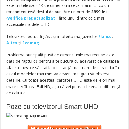
este un televizor 4K de dimensiuni ceva mai mici, cu un
randament însă destul de bun. Are un preț de
3899
lei
(
verifică preț actualizat
), fiind unul dintre cele mai
accesibile modele UHD.
Televizorul poate fi găsit și în oferta magazinelor
Flanco
,
Altex
și
Evomag.
Problema principală pusă de dimensiunile mai reduse este
dată de faptul că pentru a te bucura cu adevărat de calitatea
4K este nevoie să stai la o distanță mai mare de ecran, iar în
cazul modelelor mai mici va deveni mai greu să observi
detaliile. Cu toate acestea, calitatea UHD este de 4 ori mai
mare decât cea Full HD, așa că vei putea observa o diferență
de calitate.
Poze cu televizorul Smart UHD
Mai multe poze și specificații