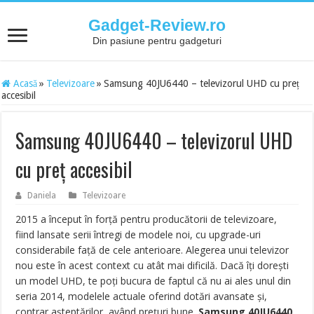
Gadget-Review.ro
Din pasiune pentru gadgeturi
Acasă
»
Televizoare
»
Samsung 40JU6440 – televizorul UHD cu preț
accesibil
Samsung 40JU6440 – televizorul UHD
cu preț accesibil
Daniela
Televizoare
2015 a început în forță pentru producătorii de televizoare,
fiind lansate serii întregi de modele noi, cu upgrade-uri
considerabile față de cele anterioare. Alegerea unui televizor
nou este în acest context cu atât mai dificilă. Dacă îți dorești
un model UHD, te poți bucura de faptul că nu ai ales unul din
seria 2014, modelele actuale oferind dotări avansate și,
contrar așteptărilor, având prețuri bune.
Samsung 40JU6440