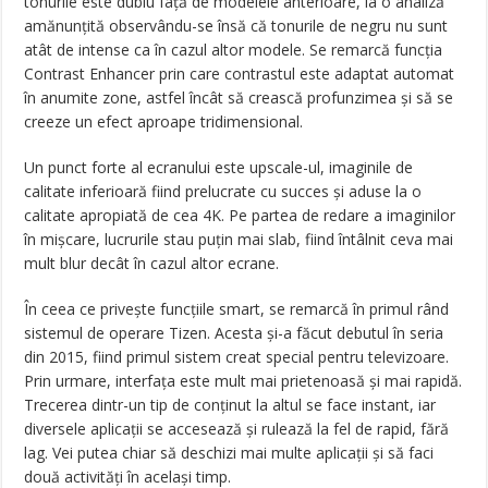
tonurile este dublu față de modelele anterioare, la o analiză
amănunțită observându-se însă că tonurile de negru nu sunt
atât de intense ca în cazul altor modele. Se remarcă funcția
Contrast Enhancer prin care contrastul este adaptat automat
în anumite zone, astfel încât să crească profunzimea și să se
creeze un efect aproape tridimensional.
Un punct forte al ecranului este upscale-ul, imaginile de
calitate inferioară fiind prelucrate cu succes și aduse la o
calitate apropiată de cea 4K. Pe partea de redare a imaginilor
în mișcare, lucrurile stau puțin mai slab, fiind întâlnit ceva mai
mult blur decât în cazul altor ecrane.
În ceea ce privește funcțiile smart, se remarcă în primul rând
sistemul de operare Tizen. Acesta și-a făcut debutul în seria
din 2015, fiind primul sistem creat special pentru televizoare.
Prin urmare, interfața este mult mai prietenoasă și mai rapidă.
Trecerea dintr-un tip de conținut la altul se face instant, iar
diversele aplicații se accesează și rulează la fel de rapid, fără
lag. Vei putea chiar să deschizi mai multe aplicații și să faci
două activități în același timp.