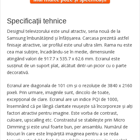
Specificații tehnice
Designul televizorului este unul atractiv, seria nouă de la
Samsung îmbunătățind și înfățișarea. Carcasa prezintă astfel
finisaje atractive, iar profilul este unul ultra slim. Rama nu este
cea mai subțire, încadrându-se în medie, dimensiunile
atingând valori de 917.7 x 535.7 x 62.6 mm. Ecranul este
susținut de un suport plat, alcătuit dintr-un picior cu o parte
decorativă.
Ecranul are diagonala de 101 cm și o rezoluție de 3840 x 2160
pixeli. Prin urmare, imaginile sunt, dincolo de toate,
excepțional de clare. Ecranul are un indice PQI de 1000,
însemnând că pe lângă claritate reușește să încorporeze și alți
factori atractivi pentru imagine. Este vorba de contrast,
culoare, upscalling etc. Constrastul se stabilește prin Micro
Dimming și este unul foarte bun, per ansamblu. Numărul de
blocuri în care este împărțită imaginea pentru a se reda