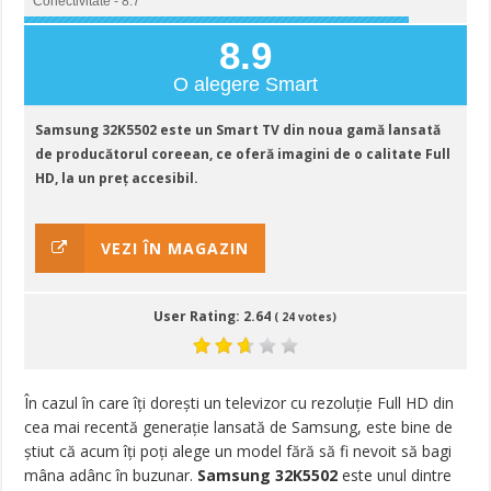
Conectivitate - 8.7
8.9
O alegere Smart
Samsung 32K5502 este un Smart TV din noua gamă lansată
de producătorul coreean, ce oferă imagini de o calitate Full
HD, la un preț accesibil.
VEZI ÎN MAGAZIN
User Rating:
2.64
(
24
votes)
În cazul în care îți dorești un televizor cu rezoluție Full HD din
cea mai recentă generație lansată de Samsung, este bine de
știut că acum îți poți alege un model fără să fi nevoit să bagi
mâna adânc în buzunar.
Samsung 32K5502
este unul dintre