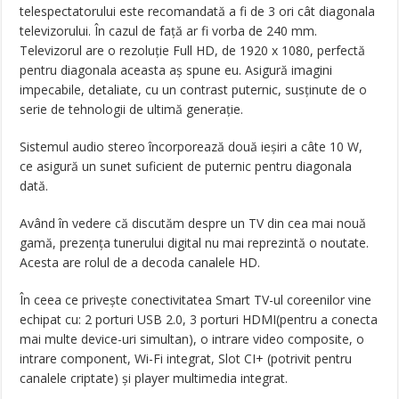
telespectatorului este recomandată a fi de 3 ori cât diagonala
televizorului. În cazul de față ar fi vorba de 240 mm.
Televizorul are o rezoluție Full HD, de 1920 x 1080, perfectă
pentru diagonala aceasta aș spune eu. Asigură imagini
impecabile, detaliate, cu un contrast puternic, susținute de o
serie de tehnologii de ultimă generație.
Sistemul audio stereo încorporează două ieșiri a câte 10 W,
ce asigură un sunet suficient de puternic pentru diagonala
dată.
Având în vedere că discutăm despre un TV din cea mai nouă
gamă, prezența tunerului digital nu mai reprezintă o noutate.
Acesta are rolul de a decoda canalele HD.
În ceea ce privește conectivitatea Smart TV-ul coreenilor vine
echipat cu: 2 porturi USB 2.0, 3 porturi HDMI(pentru a conecta
mai multe device-uri simultan), o intrare video composite, o
intrare component, Wi-Fi integrat, Slot CI+ (potrivit pentru
canalele criptate) și player multimedia integrat.