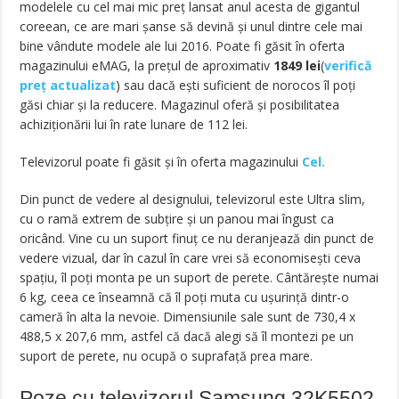
modelele cu cel mai mic preț lansat anul acesta de gigantul
coreean, ce are mari șanse să devină și unul dintre cele mai
bine vândute modele ale lui 2016. Poate fi găsit în oferta
magazinului eMAG, la prețul de aproximativ
1849
lei
(
verifică
preț actualizat
) sau dacă ești suficient de norocos îl poți
găsi chiar și la reducere. Magazinul oferă și posibilitatea
achiziționării lui în rate lunare de 112 lei.
Televizorul poate fi găsit și în oferta magazinului
Cel.
Din punct de vedere al designului, televizorul este Ultra slim,
cu o ramă extrem de subțire și un panou mai îngust ca
oricând. Vine cu un suport finuț ce nu deranjează din punct de
vedere vizual, dar în cazul în care vrei să economisești ceva
spațiu, îl poți monta pe un suport de perete. Cântărește numai
6 kg, ceea ce înseamnă că îl poți muta cu ușurință dintr-o
cameră în alta la nevoie. Dimensiunile sale sunt de 730,4 x
488,5 x 207,6 mm, astfel că dacă alegi să îl montezi pe un
suport de perete, nu ocupă o suprafață prea mare.
Poze cu televizorul Samsung 32K5502