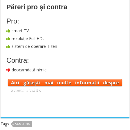
Păreri pro şi contra
Pro:
smart TV,
rezoluţie Full HD,
sistem de operare Tizen
Contra:
deocamdată nimic
Aici găsești mai multe informații despre
acest produs
Tags
SAMSUNG