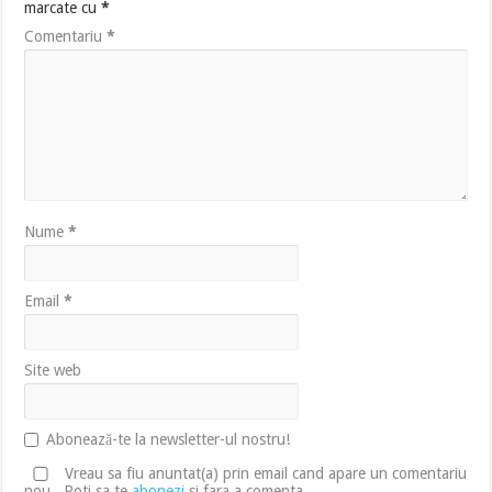
marcate cu
*
Comentariu
*
Nume
*
Email
*
Site web
Abonează-te la newsletter-ul nostru!
Vreau sa fiu anuntat(a) prin email cand apare un comentariu
nou . Poti sa te
abonezi
si fara a comenta