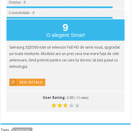
Display - 9
Conectivitate - 9
9
O alegere Smart
Samsung 32J5500 este un televizor Full HD de serie nouă, upgradat
pe toate nivelurile. Modelul are un preț ceva mai mare față de cele
anterioare, fiind potrivit pentru cei care își doresc să țină pasul cu
tehnologia.
VEZI DETALII
User Rating:
2.65
(
12
votes)
Tags
SAMSUNG