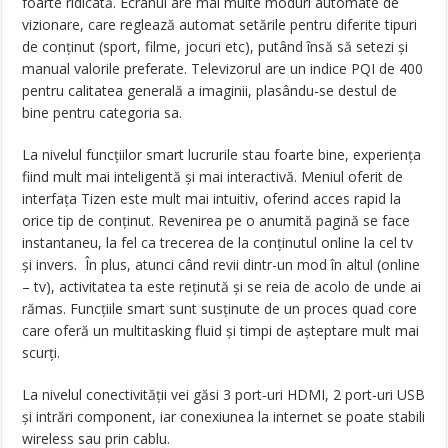
foarte ridicată. Ecranul are mai multe moduri automate de
vizionare, care reglează automat setările pentru diferite tipuri
de conținut (sport, filme, jocuri etc), putând însă să setezi și
manual valorile preferate. Televizorul are un indice PQI de 400
pentru calitatea generală a imaginii, plasându-se destul de
bine pentru categoria sa.
La nivelul funcțiilor smart lucrurile stau foarte bine, experiența
fiind mult mai inteligentă și mai interactivă. Meniul oferit de
interfața Tizen este mult mai intuitiv, oferind acces rapid la
orice tip de conținut. Revenirea pe o anumită pagină se face
instantaneu, la fel ca trecerea de la conținutul online la cel tv
și invers. În plus, atunci când revii dintr-un mod în altul (online
– tv), activitatea ta este reținută și se reia de acolo de unde ai
rămas. Funcțiile smart sunt susținute de un proces quad core
care oferă un multitasking fluid și timpi de așteptare mult mai
scurți.
La nivelul conectivității vei găsi 3 port-uri HDMI, 2 port-uri USB
și intrări component, iar conexiunea la internet se poate stabili
wireless sau prin cablu.