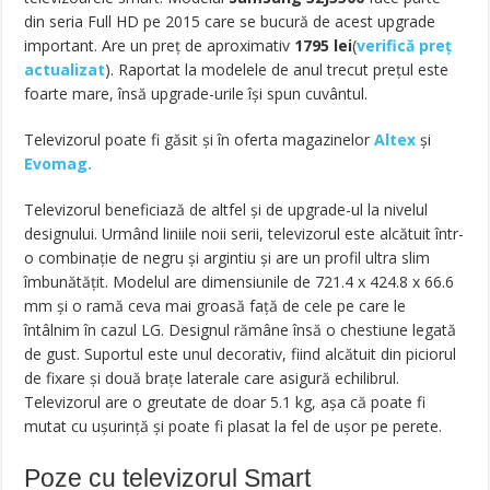
din seria Full HD pe 2015 care se bucură de acest upgrade
important. Are un preț de aproximativ
1795
lei
(
verifică preț
actualizat
). Raportat la modelele de anul trecut prețul este
foarte mare, însă upgrade-urile își spun cuvântul.
Televizorul poate fi găsit și în oferta magazinelor
Altex
și
Evomag.
Televizorul beneficiază de altfel și de upgrade-ul la nivelul
designului. Urmând liniile noii serii, televizorul este alcătuit într-
o combinație de negru și argintiu și are un profil ultra slim
îmbunătățit. Modelul are dimensiunile de 721.4 x 424.8 x 66.6
mm și o ramă ceva mai groasă față de cele pe care le
întâlnim în cazul LG. Designul rămâne însă o chestiune legată
de gust. Suportul este unul decorativ, fiind alcătuit din piciorul
de fixare și două brațe laterale care asigură echilibrul.
Televizorul are o greutate de doar 5.1 kg, așa că poate fi
mutat cu ușurință și poate fi plasat la fel de ușor pe perete.
Poze cu televizorul Smart