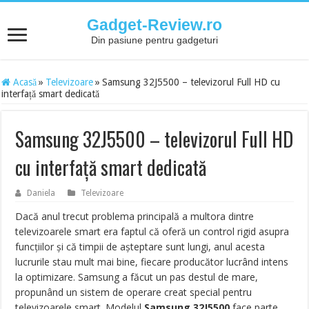
Gadget-Review.ro
Din pasiune pentru gadgeturi
Acasă
»
Televizoare
»
Samsung 32J5500 – televizorul Full HD cu
interfață smart dedicată
Samsung 32J5500 – televizorul Full HD
cu interfață smart dedicată
Daniela
Televizoare
Dacă anul trecut problema principală a multora dintre
televizoarele smart era faptul că oferă un control rigid asupra
funcțiilor și că timpii de așteptare sunt lungi, anul acesta
lucrurile stau mult mai bine, fiecare producător lucrând intens
la optimizare. Samsung a făcut un pas destul de mare,
propunând un sistem de operare creat special pentru
televizoarele smart. Modelul
Samsung 32J5500
face parte