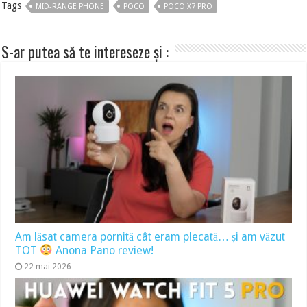
Tags
MID-RANGE PHONE
POCO
POCO X7 PRO
S-ar putea să te intereseze și :
Am lăsat camera pornită cât eram plecată… și am văzut
TOT
Anona Pano review!
22 mai 2026