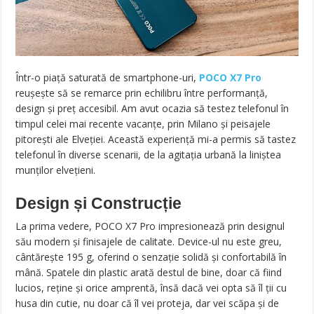
Într-o piață saturată de smartphone-uri,
POCO X7 Pro
reușește să se remarce prin echilibru între performanță,
design și preț accesibil. Am avut ocazia să testez telefonul în
timpul celei mai recente vacanțe, prin Milano și peisajele
pitorești ale Elveției. Această experiență mi-a permis să tastez
telefonul în diverse scenarii, de la agitația urbană la liniștea
munților elvețieni.
Design și Construcție
La prima vedere, POCO X7 Pro impresionează prin designul
său modern și finisajele de calitate. Device-ul nu este greu,
cântărește 195 g, oferind o senzație solidă și confortabilă în
mână. Spatele din plastic arată destul de bine, doar că fiind
lucios, reține și orice amprentă, însă dacă vei opta să îl ții cu
husa din cutie, nu doar că îl vei proteja, dar vei scăpa și de