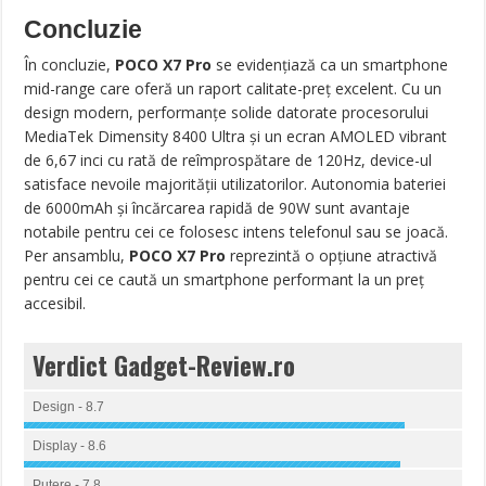
Concluzie
În concluzie,
POCO X7 Pro
se evidențiază ca un smartphone
mid-range care oferă un raport calitate-preț excelent. Cu un
design modern, performanțe solide datorate procesorului
MediaTek Dimensity 8400 Ultra și un ecran AMOLED vibrant
de 6,67 inci cu rată de reîmprospătare de 120Hz, device-ul
satisface nevoile majorității utilizatorilor. Autonomia bateriei
de 6000mAh și încărcarea rapidă de 90W sunt avantaje
notabile pentru cei ce folosesc intens telefonul sau se joacă.
Per ansamblu,
POCO X7 Pro
reprezintă o opțiune atractivă
pentru cei ce caută un smartphone performant la un preț
accesibil.
Verdict Gadget-Review.ro
Design - 8.7
Display - 8.6
Putere - 7.8