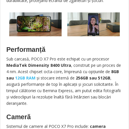
durabilitate, protejând ecranul de zgârieturi și șocuri.
Performanță
Sub carcasă, POCO X7 Pro este echipat cu un procesor
MediaTek Dimensity 8400 Ultra
, construit pe un proces de
4 nm. Acest chipset octa-core, împreună cu opțiunile de
8GB
sau
12GB RAM
și stocare internă de
256GB sau 512GB
,
asigură performanțe de top în aplicații și jocuri solicitante. În
timpul călătoriei cu Bernina Express, am putut edita fotografii
și videoclipuri la rezoluție înaltă fără întârzieri sau blocări
deranjante.
Cameră
Sistemul de camere al POCO X7 Pro include:
camera