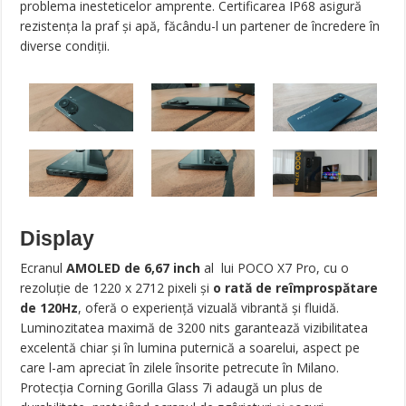
problema inesteticelor amprente. Certificarea IP68 asigură
rezistența la praf și apă, făcându-l un partener de încredere în
diverse condiții.
Display
Ecranul
AMOLED de 6,67 inch
al lui POCO X7 Pro, cu o
rezoluție de 1220 x 2712 pixeli și
o rată de reîmprospătare
de 120Hz
, oferă o experiență vizuală vibrantă și fluidă.
Luminozitatea maximă de 3200 nits garantează vizibilitatea
excelentă chiar și în lumina puternică a soarelui, aspect pe
care l-am apreciat în zilele însorite petrecute în Milano.
Protecția Corning Gorilla Glass 7i adaugă un plus de