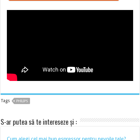
Tags
PHILIPS
S-ar putea să te intereseze și :
Cum alegi cel mai bun espressor pentru nevoile tale?