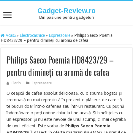
Gadget-Review.ro
Din pasiune pentru gadgeturi
Acasă
»
Electrocasnice
»
Espressoare
»
Philips Saeco Poemia
HD8423/29 – pentru dimineți cu aromă de cafea
Philips Saeco Poemia HD8423/29 –
pentru dimineți cu aromă de cafea
Florin
Espressoare
O ceașcă de cafea absolut delicioasă, cu o spumă bogată și
cremoasă nu mai reprezintă în prezent o plăcere, de care să
te bucuri doar într-o cafenea sau într-un restaurant. Cu puțină
îndemânare o poți obține chiar la tine acasă. Și bineînțeles cu
un espressor. Și nu este nevoie de unul scump, ci mai degrabă
de unul eficient. Este vorba de
Philips Saeco Poemia
HD8423/29
. Îl găsești în oferta magazinului eMAG, la prețul de