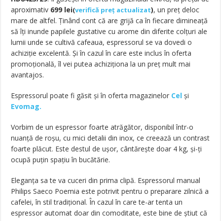
aproximativ
699
lei
)
, un preț deloc
(
verifică preț actualizat
mare de altfel. Ținând cont că are grijă ca în fiecare dimineață
să îți inunde papilele gustative cu arome din diferite colțuri ale
lumii unde se cultivă cafeaua, espressorul se va dovedi o
achiziție excelentă. Și în cazul în care este inclus în oferta
promoțională, îl vei putea achiziționa la un preț mult mai
avantajos.
Espressorul poate fi găsit și în oferta magazinelor
Cel
și
Evomag.
Vorbim de un espressor foarte atrăgător, disponibil într-o
nuanță de roșu, cu mici detalii din inox, ce creează un contrast
foarte plăcut. Este destul de ușor, cântărește doar 4 kg, și-ți
ocupă puțin spațiu în bucătărie.
Eleganța sa te va cuceri din prima clipă. Espressorul manual
Philips Saeco Poemia este potrivit pentru o preparare zilnică a
cafelei, în stil tradițional. În cazul în care te-ar tenta un
espressor automat doar din comoditate, este bine de știut că