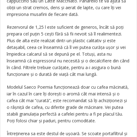
cappuccino sau un Latte Macchiato. Panarello te va ajuta să
obții un strat cremos, dens și aerat de lapte, cu care îți vei
impresiona musafirii de fiecare dată.
Rezervorul de 1,25 l este suficient de generos, încât să poți
prepara cel puțin 5 cești fără să fii nevoit să îl realimentezi.
Plus de alta este realizat dintr-un plastic calitativ și este
detașabil, ceea ce înseamnă că îl vei putea curăța ușor și vei
împiedica calcarul să se depună pe el. Totuși, asta nu
înseamnă că espressorul nu necesită și o decalcifiere din când
în când. Filtrele trebuie curățate, pentru a-i asigura o bună
funcționare și o durată de viață cât mai lungă.
Modelul Saeco Poemia funcționează doar cu cafea măcinată,
iar în cazul în care îți dorești o aromă cât mai intensă și o
cafea cât mai ”curată”, este recomandat să îți achiziționezi și
o râșniță de cafea, cu diferite grade de măcinare. Vei putea
stabili granulația perfectă a cafelei pentru a fi pe placul tău.
Poți folosi chiar și paduri, pentru comoditate.
Întreținerea sa este destul de ușoară. Se scoate portafiltrul și