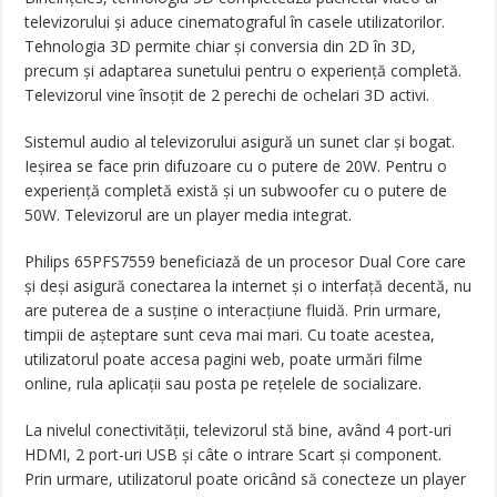
televizorului și aduce cinematograful în casele utilizatorilor.
Tehnologia 3D permite chiar și conversia din 2D în 3D,
precum și adaptarea sunetului pentru o experiență completă.
Televizorul vine însoțit de 2 perechi de ochelari 3D activi.
Sistemul audio al televizorului asigură un sunet clar și bogat.
Ieșirea se face prin difuzoare cu o putere de 20W. Pentru o
experiență completă există și un subwoofer cu o putere de
50W. Televizorul are un player media integrat.
Philips 65PFS7559 beneficiază de un procesor Dual Core care
și deși asigură conectarea la internet și o interfață decentă, nu
are puterea de a susține o interacțiune fluidă. Prin urmare,
timpii de așteptare sunt ceva mai mari. Cu toate acestea,
utilizatorul poate accesa pagini web, poate urmări filme
online, rula aplicații sau posta pe rețelele de socializare.
La nivelul conectivității, televizorul stă bine, având 4 port-uri
HDMI, 2 port-uri USB și câte o intrare Scart și component.
Prin urmare, utilizatorul poate oricând să conecteze un player