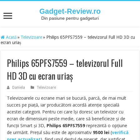
Gadget-Review.ro
Din pasiune pentru gadgeturi
Acasă
»
Televizoare
»
Philips 65PFS7559 – televizorul Full HD 3D cu
ecran uriaș
Philips 65PFS7559 – televizorul Full
HD 3D cu ecran uriaș
Daniela
Televizoare
Televizoarele cu ecrane mari se bucură, parcă, de mai mult
succes pe piață, iar producătorii acordă atenție specială
acestei categorii. Pentru cei care își doresc un televizor cu
ecran de dimensiuni peste medie, care să beneficieze și de
funcții Smart și 3D,
Philips 65PFS7559
reprezintă o opțiune
de urmărit. Prețul său este de aproximativ
9500
lei
(
verifică
preț actualizat
), fiind unul destul de piperat, dar justificat