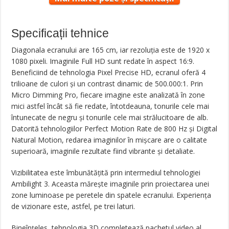
Specificații tehnice
Diagonala ecranului are 165 cm, iar rezoluția este de 1920 x
1080 pixeli. Imaginile Full HD sunt redate în aspect 16:9.
Beneficiind de tehnologia Pixel Precise HD, ecranul oferă 4
trilioane de culori și un contrast dinamic de 500.000:1. Prin
Micro Dimming Pro, fiecare imagine este analizată în zone
mici astfel încât să fie redate, întotdeauna, tonurile cele mai
întunecate de negru și tonurile cele mai strălucitoare de alb.
Datorită tehnologiilor Perfect Motion Rate de 800 Hz și Digital
Natural Motion, redarea imaginilor în mișcare are o calitate
superioară, imaginile rezultate fiind vibrante și detaliate.
Vizibilitatea este îmbunătățită prin intermediul tehnologiei
Ambilight 3. Aceasta mărește imaginile prin proiectarea unei
zone luminoase pe peretele din spatele ecranului. Experiența
de vizionare este, astfel, pe trei laturi.
Bineînțeles, tehnologia 3D completează pachetul video al