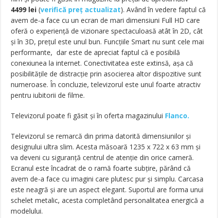
4499
lei
(
verifică preț actualizat
). Având în vedere faptul că
avem de-a face cu un ecran de mari dimensiuni Full HD care
oferă o experiență de vizionare spectaculoasă atât în 2D, cât
şi în 3D, prețul este unul bun. Funcțiile Smart nu sunt cele mai
performante, dar este de apreciat faptul că e posibilă
conexiunea la internet. Conectivitatea este extinsă, aşa că
posibilitățile de distracție prin asocierea altor dispozitive sunt
numeroase. În concluzie, televizorul este unul foarte atractiv
pentru iubitorii de filme.
Televizorul poate fi găsit și în oferta magazinului
Flanco.
Televizorul se remarcă din prima datorită dimensiunilor şi
designului ultra slim. Acesta măsoară 1235 x 722 x 63 mm şi
va deveni cu siguranță centrul de atenție din orice cameră.
Ecranul este încadrat de o ramă foarte subțire, părând că
avem de-a face cu imagini care plutesc pur şi simplu. Carcasa
este neagră şi are un aspect elegant. Suportul are forma unui
schelet metalic, acesta completând personalitatea energică a
modelului.