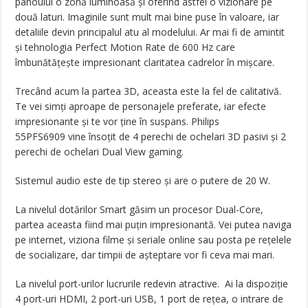
panoului o zonă luminoasă şi oferind astfel o vizionare pe
două laturi. Imaginile sunt mult mai bine puse în valoare, iar
detaliile devin principalul atu al modelului. Ar mai fi de amintit
şi tehnologia Perfect Motion Rate de 600 Hz care
îmbunătățește impresionant claritatea cadrelor în mişcare.
Trecând acum la partea 3D, aceasta este la fel de calitativă.
Te vei simți aproape de personajele preferate, iar efecte
impresionante și te vor ține în suspans. Philips
55PFS6909 vine însoțit de 4 perechi de ochelari 3D pasivi și 2
perechi de ochelari Dual View gaming.
Sistemul audio este de tip stereo şi are o putere de 20 W.
La nivelul dotărilor Smart găsim un procesor Dual-Core,
partea aceasta fiind mai puțin impresionantă. Vei putea naviga
pe internet, viziona filme şi seriale online sau posta pe rețelele
de socializare, dar timpii de aşteptare vor fi ceva mai mari.
La nivelul port-urilor lucrurile redevin atractive. Ai la dispoziție
4 port-uri HDMI, 2 port-uri USB, 1 port de rețea, o intrare de