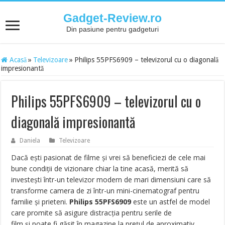
Gadget-Review.ro
Din pasiune pentru gadgeturi
Acasă
»
Televizoare
»
Philips 55PFS6909 – televizorul cu o diagonală
impresionantă
Philips 55PFS6909 – televizorul cu o
diagonală impresionantă
Daniela
Televizoare
Dacă eşti pasionat de filme şi vrei să beneficiezi de cele mai
bune condiții de vizionare chiar la tine acasă, merită să
investeşti într-un televizor modern de mari dimensiuni care să
transforme camera de zi într-un mini-cinematograf pentru
familie şi prieteni.
Philips 55PFS6909
este un astfel de model
care promite să asigure distracția pentru serile de
film și poate fi găsit în magazine la prețul de aproximativ