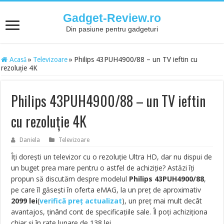
Gadget-Review.ro
Din pasiune pentru gadgeturi
Acasă
»
Televizoare
»
Philips 43PUH4900/88 – un TV ieftin cu
rezoluție 4K
Philips 43PUH4900/88 – un TV ieftin
cu rezoluție 4K
Daniela
Televizoare
Îți dorești un televizor cu o rezoluție Ultra HD, dar nu dispui de
un buget prea mare pentru o astfel de achiziție? Astăzi îți
propun să discutăm despre modelul
Philips 43PUH4900/88
,
pe care îl găsești în oferta eMAG, la un preț de aproximativ
2099
lei
(
verifică preț actualizat
)
, un preț mai mult decât
avantajos, ținând cont de specificațiile sale. Îl poți achiziționa
chiar și în rate lunare de 138 lei.