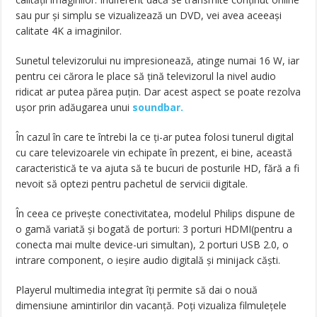
sau pur și simplu se vizualizează un DVD, vei avea aceeași
calitate 4K a imaginilor.
Sunetul televizorului nu impresionează, atinge numai 16 W, iar
pentru cei cărora le place să țină televizorul la nivel audio
ridicat ar putea părea puțin. Dar acest aspect se poate rezolva
ușor prin adăugarea unui
soundbar.
În cazul în care te întrebi la ce ți-ar putea folosi tunerul digital
cu care televizoarele vin echipate în prezent, ei bine, această
caracteristică te va ajuta să te bucuri de posturile HD, fără a fi
nevoit să optezi pentru pachetul de servicii digitale.
În ceea ce privește conectivitatea, modelul Philips dispune de
o gamă variată și bogată de porturi: 3 porturi HDMI(pentru a
conecta mai multe device-uri simultan), 2 porturi USB 2.0, o
intrare component, o ieșire audio digitală și minijack căști.
Playerul multimedia integrat îți permite să dai o nouă
dimensiune amintirilor din vacanță. Poți vizualiza filmulețele