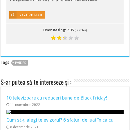
VEZI DETALII
User Rating:
2.35
(
7
votes)
Tags
PHILIPS
S-ar putea să te intereseze și :
10 televizoare cu reduceri bune de Black Friday!
11 noiembrie 2022
Cum să-ți alegi televizorul? 6 sfaturi de luat în calcul
8 decembrie 2021