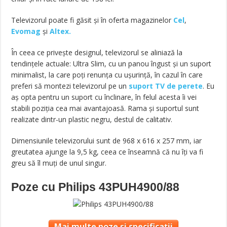
Televizorul poate fi găsit și în oferta magazinelor
Cel
,
Evomag
și
Altex.
În ceea ce privește designul, televizorul se aliniază la
tendințele actuale: Ultra Slim, cu un panou îngust și un suport
minimalist, la care poți renunța cu ușurință, în cazul în care
preferi să montezi televizorul pe un
suport TV de perete
. Eu
aș opta pentru un suport cu înclinare, în felul acesta îi vei
stabili poziția cea mai avantajoasă. Rama și suportul sunt
realizate dintr-un plastic negru, destul de calitativ.
Dimensiunile televizorului sunt de 968 x 616 x 257 mm, iar
greutatea ajunge la 9,5 kg, ceea ce înseamnă că nu îți va fi
greu să îl muți de unul singur.
Poze cu Philips 43PUH4900/88
Mai multe poze și specificații