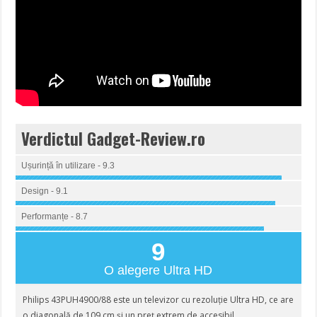
Verdictul Gadget-Review.ro
Ușurință în utilizare - 9.3
Design - 9.1
Performanțe - 8.7
9
O alegere Ultra HD
Philips 43PUH4900/88 este un televizor cu rezoluție Ultra HD, ce are
o diagonală de 109 cm și un preț extrem de accesibil.