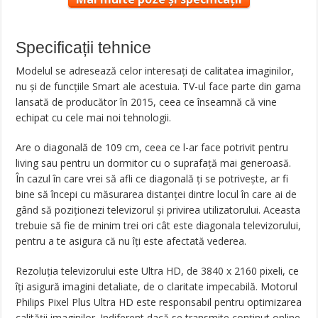
Specificații tehnice
Modelul se adresează celor interesați de calitatea imaginilor,
nu și de funcțiile Smart ale acestuia. TV-ul face parte din gama
lansată de producător în 2015, ceea ce înseamnă că vine
echipat cu cele mai noi tehnologii.
Are o diagonală de 109 cm, ceea ce l-ar face potrivit pentru
living sau pentru un dormitor cu o suprafață mai generoasă.
În cazul în care vrei să afli ce diagonală ți se potrivește, ar fi
bine să începi cu măsurarea distanței dintre locul în care ai de
gând să poziționezi televizorul și privirea utilizatorului. Aceasta
trebuie să fie de minim trei ori cât este diagonala televizorului,
pentru a te asigura că nu îți este afectată vederea.
Rezoluția televizorului este Ultra HD, de 3840 x 2160 pixeli, ce
îți asigură imagini detaliate, de o claritate impecabilă. Motorul
Philips Pixel Plus Ultra HD este responsabil pentru optimizarea
calității imaginilor. Indiferent dacă se transmite conținut online