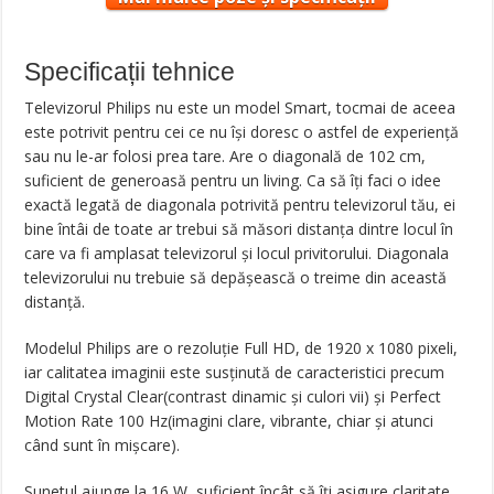
Specificații tehnice
Televizorul Philips nu este un model Smart, tocmai de aceea
este potrivit pentru cei ce nu își doresc o astfel de experiență
sau nu le-ar folosi prea tare. Are o diagonală de 102 cm,
suficient de generoasă pentru un living. Ca să îți faci o idee
exactă legată de diagonala potrivită pentru televizorul tău, ei
bine întâi de toate ar trebui să măsori distanța dintre locul în
care va fi amplasat televizorul și locul privitorului. Diagonala
televizorului nu trebuie să depășească o treime din această
distanță.
Modelul Philips are o rezoluție Full HD, de 1920 x 1080 pixeli,
iar calitatea imaginii este susținută de caracteristici precum
Digital Crystal Clear(contrast dinamic și culori vii) și Perfect
Motion Rate 100 Hz(imagini clare, vibrante, chiar și atunci
când sunt în mișcare).
Sunetul ajunge la 16 W, suficient încât să îți asigure claritate,