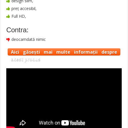
design slim,
preț accesibil,
Full HD,
Contra:
deocamdată nimic
Aici găsești mai multe informații despre
acest produs