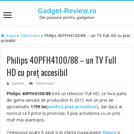
Gadget-Review.ro
Din pasiune pentru gadgeturi
Acasă
»
Televizoare
»
Philips 40PFH4100/88 – un TV Full HD cu preț
accesibil
Philips 40PFH4100/88 – un TV Full
HD cu preț accesibil
Daniela
Televizoare
Philips 40PFH4100/88
este un televizor Full HD, ce face parte
din gama lansată de producător în 2015. Are un preț de
aproximativ
1799
lei
(
verifică preț actualizat
), dar dacă ai
norocul să îl prinzi la promoție, îl poți achiziționa cu un preț
mult mai avantajos.
Televizorul poate fi găsit și în oferta magazinelor
Flanco
și