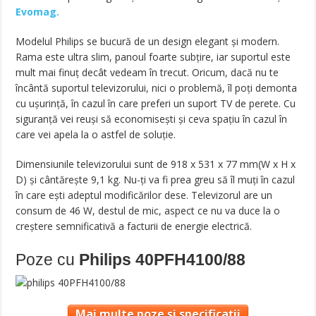
Evomag.
Modelul Philips se bucură de un design elegant și modern.
Rama este ultra slim, panoul foarte subțire, iar suportul este
mult mai finuț decât vedeam în trecut. Oricum, dacă nu te
încântă suportul televizorului, nici o problemă, îl poți demonta
cu ușurință, în cazul în care preferi un suport TV de perete. Cu
siguranță vei reuși să economisești și ceva spațiu în cazul în
care vei apela la o astfel de soluție.
Dimensiunile televizorului sunt de 918 x 531 x 77 mm(W x H x
D) și cântărește 9,1 kg. Nu-ți va fi prea greu să îl muți în cazul
în care ești adeptul modificărilor dese. Televizorul are un
consum de 46 W, destul de mic, aspect ce nu va duce la o
creștere semnificativă a facturii de energie electrică.
Poze cu
Philips 40PFH4100/88
Mai multe poze și specificații