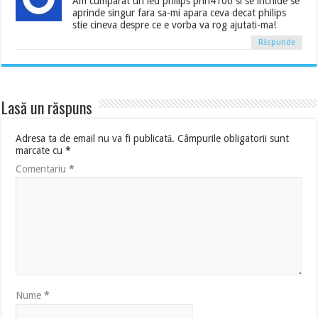
Am cumparat un led philips phh4100 si se inchide se
aprinde singur fara sa-mi apara ceva decat philips
stie cineva despre ce e vorba va rog ajutati-ma!
Răspunde
Lasă un răspuns
Adresa ta de email nu va fi publicată.
Câmpurile obligatorii sunt
marcate cu
*
Comentariu
*
Nume
*