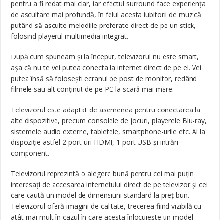
pentru a fi redat mai clar, iar efectul surround face experiența
de ascultare mai profundă, în felul acesta iubitorii de muzică
putând să asculte melodiile preferate direct de pe un stick,
folosind playerul multimedia integrat.
După cum spuneam și la început, televizorul nu este smart,
așa că nu te vei putea conecta la internet direct de pe el. Vei
putea însă să folosești ecranul pe post de monitor, redând
filmele sau alt conținut de pe PC la scară mai mare.
Televizorul este adaptat de asemenea pentru conectarea la
alte dispozitive, precum consolele de jocuri, playerele Blu-ray,
sistemele audio externe, tabletele, smartphone-urile etc. Ai la
dispoziție astfel 2 port-uri HDMI, 1 port USB și intrări
component.
Televizorul reprezintă o alegere bună pentru cei mai puțin
interesați de accesarea internetului direct de pe televizor și cei
care caută un model de dimensiuni standard la preț bun.
Televizorul oferă imagini de calitate, trecerea fiind vizibilă cu
atât mai mult în cazul în care acesta înlocuiește un model