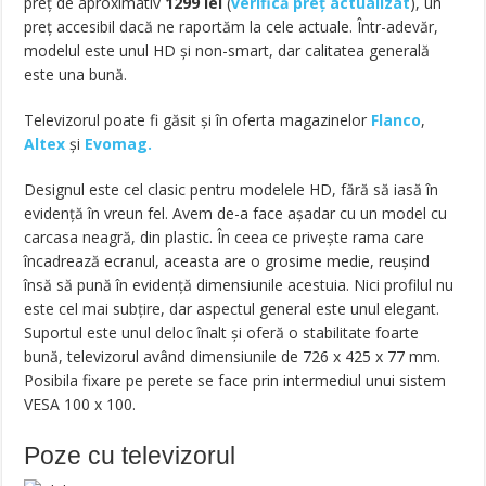
preț de aproximativ
1299
lei
(
verifică preț actualizat
), un
preț accesibil dacă ne raportăm la cele actuale. Într-adevăr,
modelul este unul HD și non-smart, dar calitatea generală
este una bună.
Televizorul poate fi găsit și în oferta magazinelor
Flanco
,
Altex
și
Evomag.
Designul este cel clasic pentru modelele HD, fără să iasă în
evidență în vreun fel. Avem de-a face așadar cu un model cu
carcasa neagră, din plastic. În ceea ce priveşte rama care
încadrează ecranul, aceasta are o grosime medie, reușind
însă să pună în evidență dimensiunile acestuia. Nici profilul nu
este cel mai subțire, dar aspectul general este unul elegant.
Suportul este unul deloc înalt și oferă o stabilitate foarte
bună, televizorul având dimensiunile de 726 x 425 x 77 mm.
Posibila fixare pe perete se face prin intermediul unui sistem
VESA 100 x 100.
Poze cu televizorul